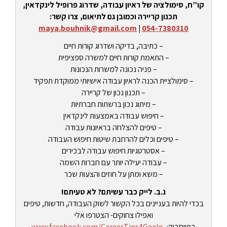
קו”ח, סימולציה של ראיון עבודה, שדרוג פרופיל לינקדאין,
תכנון קריירה וכמובן גם לתיאום, צרו קשר:
maya.bouhnik@gmail.com
|
054-7380310
– כתיבה, בדיקה ושדרוג קורות חיים
– התאמת קורות חיים למשרה ספציפית
– פניה נכונה למשרות הנכונות
– סימולציית הכנה לראיון עבודה אישיותי ממוקדת תפקיד
– תכנון נכון של קריירה
– מיתוג נכון ברשתות חברתיות
– חיפוש עבודה באמצעות לינקדאין
– טיפים להצלחה בראיונות עבודה
– טיפים וכלים להרחבת שיטות חיפוש העבודה
– אסטרטגיות חיפוש עבודה לבכירים
– עבודה יעילה יותר עם חברות השמה
– משא ומתן על חוזים והצעות שכר
נ.ב. לייק כבר עשיתם? לא טעיתם!
בכדי להיות בעניינים בכל הקשור לשוק העבודה, חדשות, טיפים
ואפילו צחוקים- הצטרפו אלי
בפייסבוק:
www.facebook.com/CareerTips4Geeks