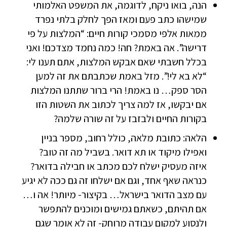
הנה, בואו ניקח, לדוגמה, את המשפט האלמותי
שמישהו כתב פעם ומאז הפך לחלק בלתי נפרד
ממאות אלפי מסמכי קורות חיים: “המלצות על פי
דרישה”. אה באמת? חה! כמה נחמד מצדכם! ואני
בכלל חשבתי שאם אבקש המלצות, אתם תענו לי:
“לא בא לי!”. מזל באמת שכתבתם את זה למען
הסר ספק… נו באמת! הרי ברור שתתנו המלצות
אם יבקשו, אז למה צריך לכתוב את השטות הזו
בקורות החיים ולבזבז על זה שורה שלמה?
הלאה: כתובת מלאה, כולל רחוב, מספר בניין
ואפילו מיקוד או תא דואר. בשביל מה זה טוב?
איזה מעסיק ישלח לכם מכתב או חבילה בדואר?
כנראה שאף אחד, וגם אם ישלחו זה גם ככה לא יגיע
עם מצב הדואר בישראל… בקיצור- מיותר! אה ו…
אם תהיתם, כשאתם גמישים ומוכנים להתפשר
ולנסוע למקום עבודה מרוחק- זה לא אומר שגם