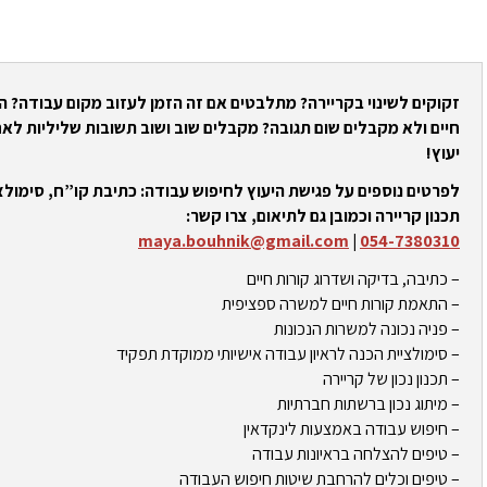
זקוקים לשינוי בקריירה? מתלבטים אם זה הזמן לעזוב מקום עבודה? 
חיים ולא מקבלים שום תגובה? מקבלים שוב ושוב תשובות שליליות לאח
יעוץ!
לפרטים נוספים על פגישת היעוץ לחיפוש עבודה: כתיבת קו”ח, סימולצי
תכנון קריירה וכמובן גם לתיאום, צרו קשר:
maya.bouhnik@gmail.com
|
054-7380310
– כתיבה, בדיקה ושדרוג קורות חיים
– התאמת קורות חיים למשרה ספציפית
– פניה נכונה למשרות הנכונות
– סימולציית הכנה לראיון עבודה אישיותי ממוקדת תפקיד
– תכנון נכון של קריירה
– מיתוג נכון ברשתות חברתיות
– חיפוש עבודה באמצעות לינקדאין
– טיפים להצלחה בראיונות עבודה
– טיפים וכלים להרחבת שיטות חיפוש העבודה