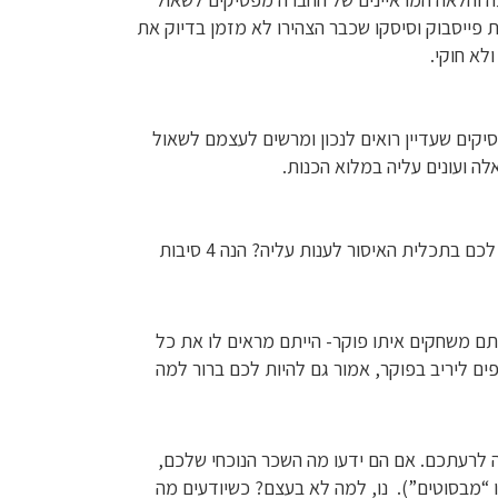
פייסבוק וסיסקו שכבר הצהירו לא מזמן בדיוק את
לא חוקי.
יקים שעדיין רואים לנכון ומרשים לעצמם לשאול
 ועונים עליה במלוא הכנות.
אז מה הבעיה עם זה בעצם? למה זו שאלה מסוכנת מאוד? ולמה אסור לכם בתכלית האיסור לענות עליה? הנה 4 סיבות
תם משחקים איתו פוקר- הייתם מראים לו את כל
ם ליריב בפוקר, אמור גם להיות לכם ברור למה
 לרעתכם. אם הם ידעו מה השכר הנוכחי שלכם,
 “מבסוטים”). נו, למה לא בעצם? כשיודעים מה