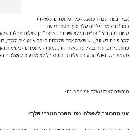
אבל, בעוד שברור כמעט לכל המועמדים ששאלות
כמו “בני כמה הילדים שלך ואיך תסתדרי עם
שעות העבודה?” או “מדוע לא שירתת בצבא?” הן שאלות מפלות שלא חיי
למראיינים לשאול), יש שאלה אחת שלמרות היותה אינטימית למדי, רוב 
פחות). ייתכן שזה בגלל שהשאלה הזו נשמעת למועמדים לגיטימית ואול
משמעות… ואולי הם עונים עליה כי הם בכלל לא מודעים להשלכות ה
מנחשים לאיזו שאלה אני מתכוונת?
אני מתכוונת לשאלה: מהו השכר הנוכחי שלך?
רק בכדי לסבר את האוזן… בינואר השנה הכריזה חברת אמאזון שמעת