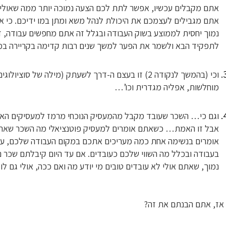
אתם מקבלים עכשיו, אפשר לתת לכם הצעה נמוכה יותר ממה שאולי 
אתם מגבילים לעצמכם את היכולת לנהל משא ומתן במו ידיכם. כי 
נמוך יחסית לממוצע בשוק העבודה ובגלל זה אתם מחפשים עבודה, ז
לתפקיד הבא ולשמר את הפער למשך שנים רבות קדימה בקריירה במק
וכי (בהמשך לנקודה 2) זו בעצם ה-דרך לשעתק (מילה של סו
מוחלשות, אפליה מגדרית וכו’…
וגם כי… השכר שעובד מקבל מהמעסיק הנוכחי מרמז למעסיקים האחרים
אבל זו האמת… כשאתם אומרים למעסיק פוטנציאלי מה השכר שאתם
אומרים בנשימה אחת כמה מעריכים אתכם במקום העבודה שלכם, עד
בעבודה ובכלל מה השווי שלכם כעובדים. אם עד היום קיבלתם שכר נ
נמוך, שאתם אולי לא עובדים טובים מי יודע מה ואם ככה, אולי גם 
אז, אתם הבנתם את זה?