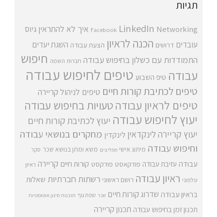
תגיות
LinkedIn
איך לא להתראין
גיוס
Networking
Facebook
הכנה לראיון
עובדים
השגת יעדים
דרושים
הצעת עבודה
חיפוש
התמודדות עם כשלון בחיפוש עבודה
חברות השמה
טיפים לחיפוש עבודה
עבודה
טיפ השבוע
טיפים לכתיבת קורות חיים
טיפים לניהול קריירה
טיפים לראיון עבודה
טעויות בחיפוש עבודה
יעוץ לחיפוש עבודה
יעוץ לכתיבת קורות חיים
מחקרים בנושאי עבודה
יעוץ קריירה
לינקדאין
לינקדין
וחיפוש עבודה
מיתוג אישי
משא ומתן בנושא שכר
סקר
ממליצים
קריירה
עבודה
קורות חיים
עזיבת עבודה
פודקאסט
פודקסט
ראיון
ראיון עבודה
רשתות חברתיות
שאלות
רושם ראשוני
טלפוני
שדרוג קורות חיים
בראיון עבודה
שפת גוף
שכר
תוכנות סינון אוטומטיות
תכנון קריירה
תכנון זמן בחיפוש עבודה