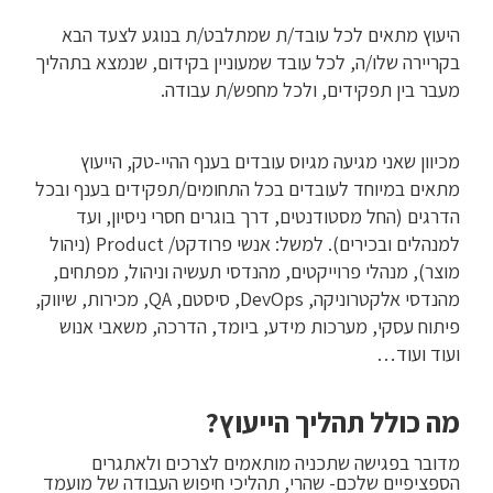
היעוץ מתאים לכל עובד/ת שמתלבט/ת בנוגע לצעד הבא
בקריירה שלו/ה, לכל עובד שמעוניין בקידום, שנמצא בתהליך
מעבר בין תפקידים, ולכל מחפש/ת עבודה.
מכיוון שאני מגיעה מגיוס עובדים בענף ההיי-טק, הייעוץ
מתאים במיוחד לעובדים בכל התחומים/תפקידים בענף ובכל
הדרגים (החל מסטודנטים, דרך בוגרים חסרי ניסיון, ועד
למנהלים ובכירים). למשל: אנשי פרודקט/ Product (ניהול
מוצר), מנהלי פרוייקטים, מהנדסי תעשיה וניהול, מפתחים,
מהנדסי אלקטרוניקה, DevOps, סיסטם, QA, מכירות, שיווק,
פיתוח עסקי, מערכות מידע, ביומד, הדרכה, משאבי אנוש
ועוד ועוד…
מה כולל תהליך הייעוץ?
מדובר בפגישה שתכניה מותאמים לצרכים ולאתגרים
הספציפיים שלכם- שהרי, תהליכי חיפוש העבודה של מועמד