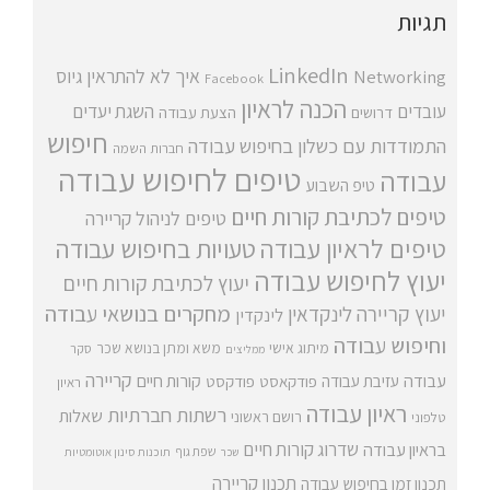
תגיות
LinkedIn
איך לא להתראין
גיוס
Networking
Facebook
הכנה לראיון
עובדים
השגת יעדים
דרושים
הצעת עבודה
חיפוש
התמודדות עם כשלון בחיפוש עבודה
חברות השמה
טיפים לחיפוש עבודה
עבודה
טיפ השבוע
טיפים לכתיבת קורות חיים
טיפים לניהול קריירה
טיפים לראיון עבודה
טעויות בחיפוש עבודה
יעוץ לחיפוש עבודה
יעוץ לכתיבת קורות חיים
מחקרים בנושאי עבודה
יעוץ קריירה
לינקדאין
לינקדין
וחיפוש עבודה
מיתוג אישי
משא ומתן בנושא שכר
סקר
ממליצים
קריירה
עבודה
קורות חיים
עזיבת עבודה
פודקאסט
פודקסט
ראיון
ראיון עבודה
רשתות חברתיות
שאלות
רושם ראשוני
טלפוני
שדרוג קורות חיים
בראיון עבודה
שפת גוף
שכר
תוכנות סינון אוטומטיות
תכנון קריירה
תכנון זמן בחיפוש עבודה