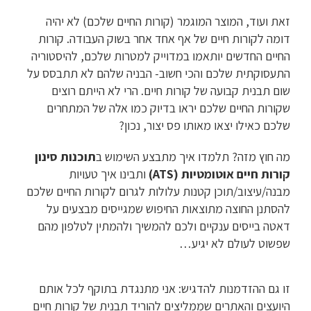
זאת ועוד, המוצר המוגמר (קורות החיים שלכם) לא יהיה
דומה לקורות חיים של אף אחד אחר בשוק העבודה. קורות
החיים החדשים יותאמו במדוייק למטרות שלכם, להיסטוריה
התעסוקתית שלכם והכי חשוב- הבניה שלהם לא תתבסס על
שום תבנית קבועה של קורות חיים. הרי לא הייתם רוצים
שקורות החיים שלכם יראו בדיוק כמו אלה של המתחרים
שלכם כאילו יצאו מאותו פס יצור, נכון?
מה חוץ מזה? תלמדו איך מתבצע השימוש ב
תוכנות סינון
קורות חיים אוטומטיות (ATSׂׂ)
ותבינו איך טעויות
מבנה/עיצוב/תוכן קטנות עלולות לגרום לקורות החיים שלכם
להסתנן החוצה מתוצאות החיפוש שמגייסים מבצעים על
דאטה בייסים ענקיים ולכם להמשיך ולהמתין לטלפון מהם
שפשוט לעולם לא יגיע…
זו גם ההזדמנות להדגיש: אני מתנגדת בתוקף לכל אותם
היועצים והאתרים שממליצים להוריד תבנית של קורות חיים