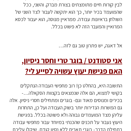
לבין קורות חיים מתומצתים בצורת מברק. והשני, ככל
שהמועמד בכיר יותר, כך הוא יתקשה לעבור לצד השני של
השולחן בראיונות עבודה. ממראיין מנוסה, הוא יעבור לכסא
המרואיין והמעבר הזה לא פשוט בכלל.
אל דאגה, יש פתרון טוב גם לזה…
אני סטודנט / בוגר טרי וחסר ניסיון,
האם פגישת יעוץ עשויה לסייע לי?
התשובה היא, בהחלט כן! רוב מחפשי העבודה הנתקלים
בקושי למצוא, הם אלה שנמצאים בקצוות הסקאלה…-
בכירים ומנוסים מאוד וגם- בוגרים ומתחילים חסרי ניסיון. אלה
גם המשרות הנדירות יותר בשוק העבודה ועל כן, התחרות
עליהן מצד המועמדים גבוהה ולא פשוטה בכלל. בפגישת
היעוץ נעבור על תכנים שהכנתי במיוחד עבור מחפשי עבודה
בתחילת הדרך- בוגרי תארים ללא נסיון קודם, שיקלו עליכם