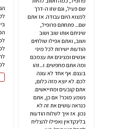
פרופיל, כמה חשוב להיות
הנ
שם פעיל, וגם שזו ה-דרך
לק
למצוא היום עבודה. אז אתם
ביו
שם... פתחתם פרופיל,
המו
שיניתם אותו שוב ושוב
לכ
ושוב, ואתם אפילו שולחים
למג
הודעות ישירות לכל מיני
לה
אנשים ומציגים את עצמכם
למ
ומה אתם מחפשים. ו...זהו
בעצם. אף אחד לא עונה
לכם. לא יוצא מזה כלום,
אתם קובעים ומתייאשים.
נשמע מוכר? אם כן, אתם
כנראה עושים את זה לא
נכון. אז איך לשלוח הודעות
בלינקדאין ואפילו להצליח