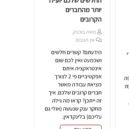
החלשים שלכם יועילו
יותר מהחברים
הקרובים
מאיה בוכניק
אין תגובות
הידעתם? קשרים חלשים
ושכמעט ואין לכם שום
אינטראקציה איתם
אפקטיביים פי 2 לצורך
ה
מציאת עבודה מאשר
ת
חברים קרובים שלכם. איך
זה ייתכן? קראו מה גילה
מחקר ענק שנעשה (אולי גם
עליכם) בלינקדאין.