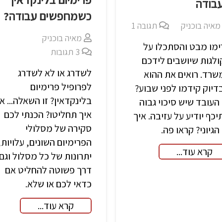
בודה
כשמחפשים עבודה?
מאיה בוכניק
תגובה
1
מאיה בוכניק
ימו מבט והסתכלו על
3
תגובות
לגות שיושבים לידכם
לשדרג או לא לשדרג
שרד. רואים את ההוא
לפרופיל פרימיום
יוק קידמו לפני שבוע?
בלינקדאין? זו השאלה... אז
העובד שיש סיכוי גבוה
איך תחליטו? הכנתי לכם
כף יודיע על עזיבה. איך
סקירה של מסלולי
הגיוני? קראו פה.
הפרימיום השונים, עלויות,
קרא עוד...
יתרונות של כל מסלול וגם
דרך פשוטה להחליט אם
כדאי לכם או שלא.
קרא עוד...