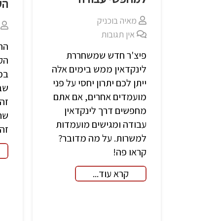
הע
מאיה בוכניק
אין תגובות
הר
פיצ'ר חדש שמשחררת
הקו
לינקדאין ממש בימים אלה
במ
ייתן לכם יתרון יחסי על פני
שבד
מועמדים אחרים, אם אתם
זה 
מחפשים דרך לינקדאין
שתי
עבודה ומגישים מועמדות
זה 
למשרות. על מה מדובר?
קראו פה!
קרא עוד...