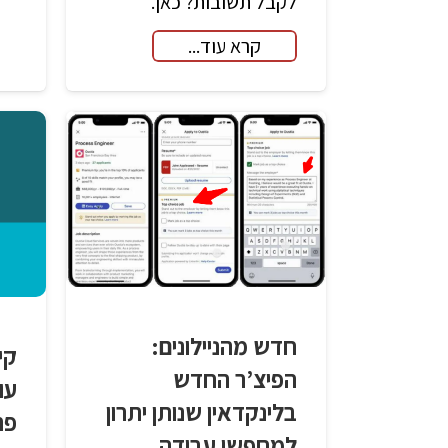
לקבל תשובות? כאן.
קרא עוד...
חדש מהניילונים:
קי
הפיצ’ר החדש
עו
בלינקדאין שנותן יתרון
פר
למחפשי עבודה