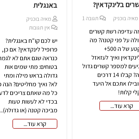
רים בלינקדאין?
באנגלית
מאיה בוכניק
תגובה
1
מאיה בוכניק
אין תגובות
ה עדיפה רשת קשרים
לה על פני קטנה? מה
יש לכם קו"ח באנגלית?
הקטע של ה 500+
פרופיל לינקדאין? אם כן,
נקדאין ואיך לעזאזל
כנראה שגם אתם לא לגמרי
עים למספר קשרים גדול
בטוחים: מתי שמים אות
כזה? קבלו 14 דרכים
גדולה בראש מילה ומתי
בילו אתכם אל היעד
לא? ואיך מחליטים? הנה פ
י קלות!
כל מה שאתם צריכים לדע
בכדי לא לעשות טעות
קרא עוד...
מביכה קטנה (או גדולה)...
קרא עוד...