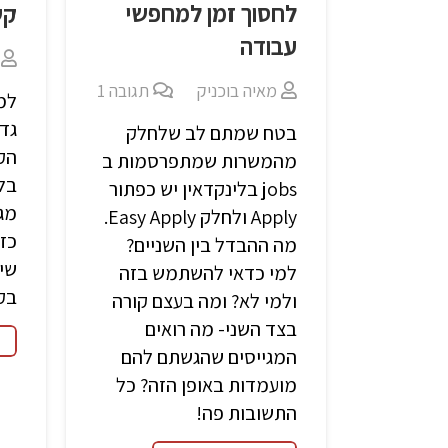
לחסוך זמן למחפשי
קש
עבודה
מאיה בוכניק
תגובה
1
למ
גדו
בטח שמתם לב שלחלק
מהמשרות שמתפרסמות ב
בלי
jobs בלינקדאין יש כפתור
מגי
Apply ולחלק Easy Apply.
מה ההבדל בין השניים?
שיו
למי כדאי להשתמש בזה
בקל
ולמי לא? ומה בעצם קורה
בצד השני- מה רואים
המגייסים שהגשתם להם
מועמדות באופן הזה? כל
התשובות פה!