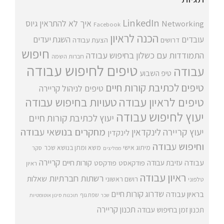
LinkedIn
איך לא להתראין
גיוס
Networking
Facebook
הכנה לראיון
עובדים
השגת יעדים
דרושים
הצעת עבודה
חיפוש
התמודדות עם כשלון בחיפוש עבודה
חברות השמה
טיפים לחיפוש עבודה
עבודה
טיפ השבוע
טיפים לכתיבת קורות חיים
טיפים לניהול קריירה
טיפים לראיון עבודה
טעויות בחיפוש עבודה
יעוץ לחיפוש עבודה
יעוץ לכתיבת קורות חיים
מחקרים בנושאי עבודה
יעוץ קריירה
לינקדאין
לינקדין
וחיפוש עבודה
מיתוג אישי
משא ומתן בנושא שכר
סקר
ממליצים
קריירה
עבודה
קורות חיים
עזיבת עבודה
פודקאסט
פודקסט
ראיון
ראיון עבודה
רשתות חברתיות
שאלות
רושם ראשוני
טלפוני
שדרוג קורות חיים
בראיון עבודה
שפת גוף
שכר
תוכנות סינון אוטומטיות
תכנון קריירה
תכנון זמן בחיפוש עבודה