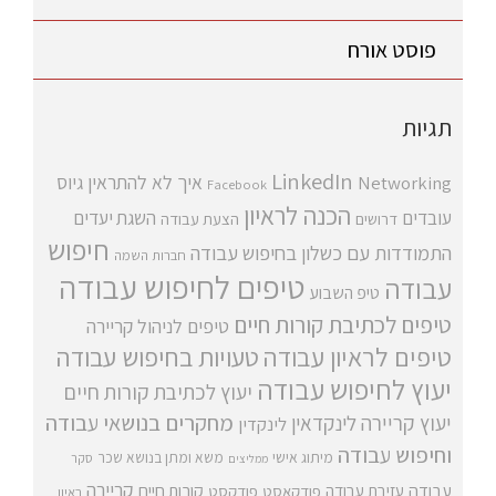
פוסט אורח
תגיות
LinkedIn
איך לא להתראין
גיוס
Networking
Facebook
הכנה לראיון
עובדים
השגת יעדים
דרושים
הצעת עבודה
חיפוש
התמודדות עם כשלון בחיפוש עבודה
חברות השמה
טיפים לחיפוש עבודה
עבודה
טיפ השבוע
טיפים לכתיבת קורות חיים
טיפים לניהול קריירה
טיפים לראיון עבודה
טעויות בחיפוש עבודה
יעוץ לחיפוש עבודה
יעוץ לכתיבת קורות חיים
מחקרים בנושאי עבודה
יעוץ קריירה
לינקדאין
לינקדין
וחיפוש עבודה
מיתוג אישי
משא ומתן בנושא שכר
סקר
ממליצים
קריירה
עבודה
קורות חיים
עזיבת עבודה
פודקאסט
פודקסט
ראיון