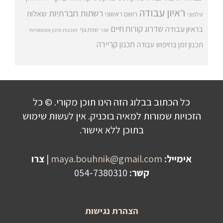
ראיון עבודה
רשתות חברתיות
שאלות
רושם ראשוני
טלפוני
שדרוג קורות חיים
בראיון עבודה
שפת גוף
שכר
תוכנות סינון אוטומטיות
תכנון קריירה
תכנון זמן בחיפוש עבודה
כל הכתוב בבלוג הזה הינו תוכן מקורי. © כל
הזכויות שמורות למאיה בוכניק. אין לעשות שימוש
בתוכן ללא אישור.
אימייל:
maya.bouhnik@gmail.com
|
צרו
קשר:
054-7380310
הצהרת נגישות