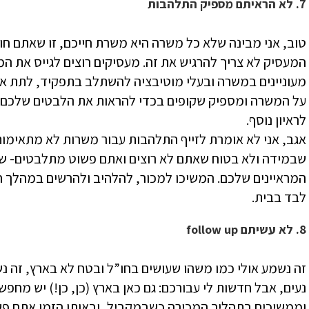
7. לא הראיתם מספיק התלהבות
טוב, אני מבינה שלא כל משרה היא משרת חייכם, זו שאתם חו
המעסיק לא צריך להרגיש את זה. מעסיקים רוצים לגייס את ה
מעוניינים במשרה ובעלי מוטיבציה להשתלב בתפקיד, לתת את
על המשרה ומספיק שקופים בכדי להראות את הלבטים שלכם ג
לראיון נוסף.
אגב, אני לא אומרת לזייף התלהבות עבור משרות לא מתאימות
שבמידה ולא בטוח שאתם לא רוצים ואתם פשוט מתלבטים- ש
המראיינים שלכם. המשיכו למכור, להלהיב ולהרשים במהלך ה
לבד בבית.
8. לא עשיתם follow up
זה נשמע אולי כמו משהו שעושים בחו”ל ובטח לא בארץ, זה נש
נעים, אבל חדשות לי עבורכם: גם כאן בארץ (כן, כן!) יש מחפש
וממשיכים בתהליך המכירה כשבמקביל, ובאותו הזמן אתם פשו