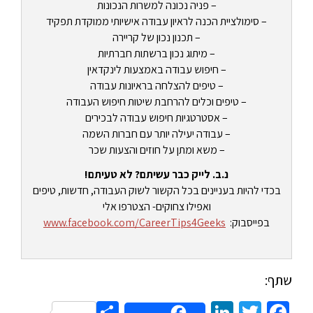
– פניה נכונה למשרות הנכונות
– סימולציית הכנה לראיון עבודה אישיותי ממוקדת תפקיד
– תכנון נכון של קריירה
– מיתוג נכון ברשתות חברתיות
– חיפוש עבודה באמצעות לינקדאין
– טיפים להצלחה בראיונות עבודה
– טיפים וכלים להרחבת שיטות חיפוש העבודה
– אסטרטגיות חיפוש עבודה לבכירים
– עבודה יעילה יותר עם חברות השמה
– משא ומתן על חוזים והצעות שכר
נ.ב. לייק כבר עשיתם? לא טעיתם!
בכדי להיות בעניינים בכל הקשור לשוק העבודה, חדשות, טיפים
ואפילו צחוקים- הצטרפו אלי
בפייסבוק:
www.facebook.com/CareerTips4Geeks
שתף:
Share
LinkedIn
Twitter
Facebook