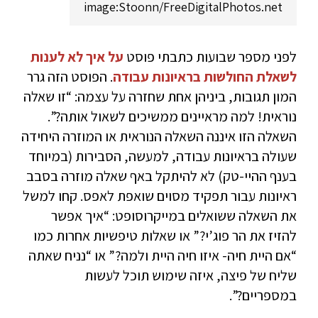
image:Stoonn/FreeDigitalPhotos.net
לפני מספר שבועות כתבתי פוסט
על איך לא לענות
לשאלת החולשות בראיונות עבודה
. הפוסט הזה גרר
המון תגובות, ביניהן אחת שחזרה על עצמה: “זו שאלה
נוראית! למה מראיינים ממשיכים לשאול אותה?”.
השאלה הזו איננה השאלה הנוראית או המוזרה היחידה
שעולה בראיונות עבודה, למעשה, הסבירות (במיוחד
בענף ההיי-טק) לא להיתקל באף שאלה מוזרה בסבב
ראיונות עבור תפקיד מסוים שואפת לאפס. קחו למשל
את השאלה ששואלים במייקרוסופט: “איך אפשר
להזיז את הר פוג’י?” או שאלות טיפשיות אחרות כמו
“אם היית חיה- איזו חיה היית ולמה?” או “נניח שאתה
שליח של פיצה, איזה שימוש תוכל לעשות
במספריים?”.