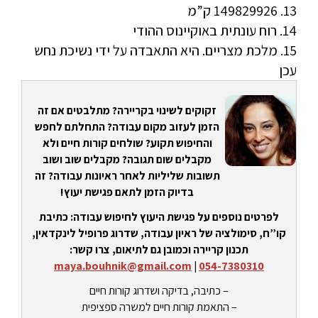
13. 149829926 ק”מ
14. רוח עונתית באוקיינוס ההודי
15. מלכת מצריים. היא התאבדה על ידי נשיכת נחש
עכן
זקוקים לשינוי בקריירה? מתלבטים אם זה
הזמן לעזוב מקום עבודה? התחלתם לחפש
והחיפוש תקוע? שולחים קורות חיים ולא
מקבלים שום תגובה? מקבלים שוב ושוב
תשובות שליליות לאחר ראיונות עבודה? זה
בדיוק הזמן לתאם פגישת יעוץ!
לפרטים נוספים על פגישת היעוץ לחיפוש עבודה: כתיבת
קו”ח, סימולציה של ראיון עבודה, שדרוג פרופיל לינקדאין,
תכנון קריירה וכמובן גם לתיאום, צרו קשר:
maya.bouhnik@gmail.com
|
054-7380310
– כתיבה, בדיקה ושדרוג קורות חיים
– התאמת קורות חיים למשרה ספציפית