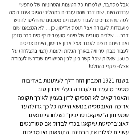
אבל מסתבר, שלמרות כל הטענות והטרוניות של מחפשי
עבודה היום, שום דבר שהם עוברים בתהליכי הגיוס איננו דומה
למה שהיו צריכים לעבור מועמדים מסכנים שהחליטו להגיש
מועמדות לעבודה אצל תומס אדיסון. כן… לא המצאנו שום
דבר… שלבים מוזרים של סינוני מועמדים קיימים כבר מזמן
ואם הייתם רוצים לעבוד אצל אדון אדיסון, הייתם צריכים
לעבור מבחן טריוויה באורך הגלות ולענות (רצוי בהצלחה) על
כ 150 שאלות שכל קשר בינן לבין הכישורים שנדרשו לעבודה
אצלו- מקרי בהחלט!
בשנת 1921 המבחן הזה דלף לעיתונות באדיבות
מספר מועמדים לעבודה בעלי זיכרון טוב
והאמריקאים לא הפסיקו לדון בעניין לאורך תקופה
ארוכה. האובססיה בנושא הייתה כל כך גדולה עד
שמעיתון ה”שיקאגו טריביון” נשלחו עיתונאים
לאוניברסיטת שיקאגו בכדי לבדוק אם סטודנטים
עשויים לצלוח את הבחינה. התוצאות היו מביכות.