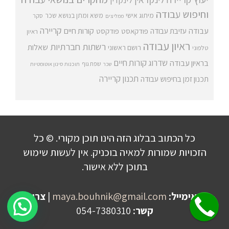
לינקדין
וחיפוש עבודה
מיתוג אישי
משא ומתן בנושא שכר
סקר
ממליצים
קריירה
עבודה
קורות חיים
עזיבת עבודה
פודקאסט
פודקסט
ראיון
ראיון עבודה
רשתות חברתיות
שאלות
רושם ראשוני
טלפוני
שדרוג קורות חיים
בראיון עבודה
שפת גוף
שכר
תוכנות סינון אוטומטיות
תכנון קריירה
תכנון זמן בחיפוש עבודה
כל הכתוב בבלוג הזה הינו תוכן מקורי. © כל
הזכויות שמורות למאיה בוכניק. אין לעשות שימוש
בתוכן ללא אישור.
אימייל:
maya.bouhnik@gmail.com
|
צרו
שלחו הודעה לקבלת פרטים על היעוץ!
קשר:
054-7380310