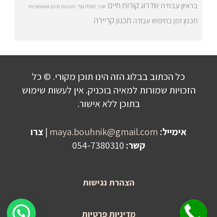
שדרוג קורות חיים
בראיון עבודה
שפת גוף
שכר
תוכנות סינון אוטומטיות
תכנון קריירה
תכנון זמן בחיפוש עבודה
כל הכתוב בבלוג הזה הינו תוכן מקורי. © כל
הזכויות שמורות למאיה בוכניק. אין לעשות שימוש
בתוכן ללא אישור.
אימייל:
maya.bouhnik@gmail.com
|
צרו
קשר:
054-7380310
הצהרת נגישות
שלחו הודעה לקבלת פרטים על היעוץ!
מדיניות פרטיות