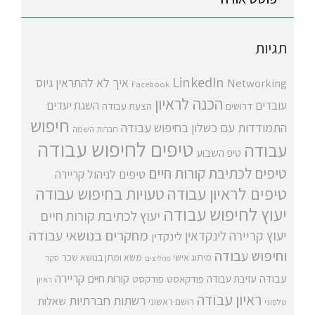
תגיות
LinkedIn
איך לא להתראין
גיוס
Networking
Facebook
הכנה לראיון
עובדים
השגת יעדים
דרושים
הצעת עבודה
חיפוש
התמודדות עם כשלון בחיפוש עבודה
חברות השמה
טיפים לחיפוש עבודה
עבודה
טיפ השבוע
טיפים לכתיבת קורות חיים
טיפים לניהול קריירה
טיפים לראיון עבודה
טעויות בחיפוש עבודה
יעוץ לחיפוש עבודה
יעוץ לכתיבת קורות חיים
מחקרים בנושאי עבודה
יעוץ קריירה
לינקדאין
לינקדין
וחיפוש עבודה
מיתוג אישי
משא ומתן בנושא שכר
סקר
ממליצים
קריירה
עבודה
קורות חיים
עזיבת עבודה
פודקאסט
פודקסט
ראיון
ראיון עבודה
רשתות חברתיות
שאלות
רושם ראשוני
טלפוני