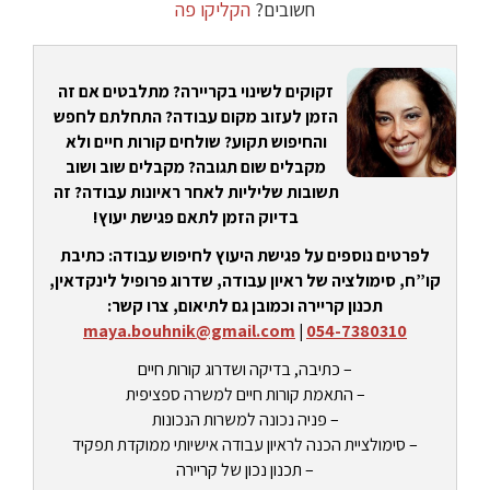
חשובים?
הקליקו פה
זקוקים לשינוי בקריירה? מתלבטים אם זה
הזמן לעזוב מקום עבודה? התחלתם לחפש
והחיפוש תקוע? שולחים קורות חיים ולא
מקבלים שום תגובה? מקבלים שוב ושוב
תשובות שליליות לאחר ראיונות עבודה? זה
בדיוק הזמן לתאם פגישת יעוץ!
לפרטים נוספים על פגישת היעוץ לחיפוש עבודה: כתיבת
קו”ח, סימולציה של ראיון עבודה, שדרוג פרופיל לינקדאין,
תכנון קריירה וכמובן גם לתיאום, צרו קשר:
maya.bouhnik@gmail.com
|
054-7380310
– כתיבה, בדיקה ושדרוג קורות חיים
– התאמת קורות חיים למשרה ספציפית
– פניה נכונה למשרות הנכונות
– סימולציית הכנה לראיון עבודה אישיותי ממוקדת תפקיד
– תכנון נכון של קריירה