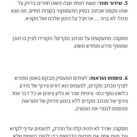
5. שידור חוזר:
טעות רווחת שבה פשוט חוזרים בדיוק על
אותו טקסט שכתוב בנסיון התעסוקתי בקורות החיים. מה יוצא
מזה? לא ברור… אז חבל על הזמן שלכם ושל הקורא.
מסקנה: מתעקשים על מכתב מקדים? הקפידו לציין בו תוכן
שמוסיף מידע ומחדש משהו.
6. פספוס הוראות:
לעיתים המעסיק מבקש באופן מפורש
לצרף מכתב מקדים, לפעמים הוא דורש צירוף של מידע
כלשהו נוסף כמו- ציפיות שכר או גליון ציונים או כל דבר אחר.
צירוף של מכתב מקדים ללא ביצוע מדויק של ההוראות
מפספס לגמרי את המטרה.
מסקנה: שהיד לא תהיה קלה על ההדק, לפעמים עדיף לקרוא
עוד פעם אחת את מודעת הדרושים כדי להיות בטוחים שלא