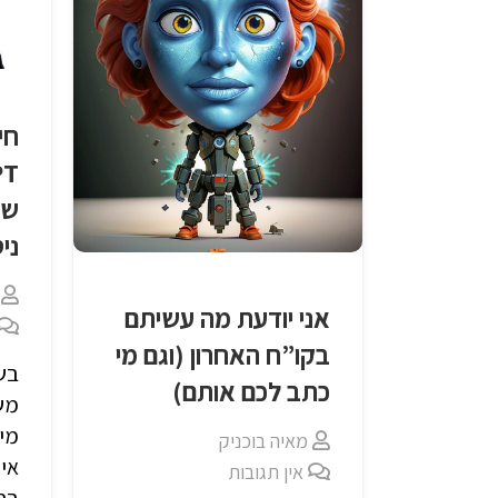
חי
של
ניס
אני יודעת מה עשיתם
בקו”ח האחרון (וגם מי
בשב
כתב לכם אותם)
מינ
מאיה בוכניק
איך
אין תגובות
בחי