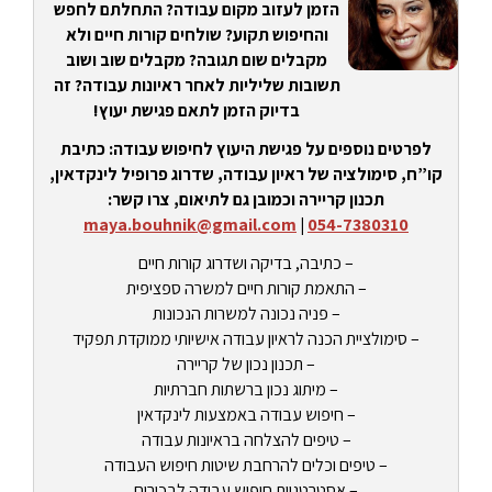
הזמן לעזוב מקום עבודה? התחלתם לחפש
והחיפוש תקוע? שולחים קורות חיים ולא
מקבלים שום תגובה? מקבלים שוב ושוב
תשובות שליליות לאחר ראיונות עבודה? זה
בדיוק הזמן לתאם פגישת יעוץ!
לפרטים נוספים על פגישת היעוץ לחיפוש עבודה: כתיבת
קו”ח, סימולציה של ראיון עבודה, שדרוג פרופיל לינקדאין,
תכנון קריירה וכמובן גם לתיאום, צרו קשר:
maya.bouhnik@gmail.com
|
054-7380310
– כתיבה, בדיקה ושדרוג קורות חיים
– התאמת קורות חיים למשרה ספציפית
– פניה נכונה למשרות הנכונות
– סימולציית הכנה לראיון עבודה אישיותי ממוקדת תפקיד
– תכנון נכון של קריירה
– מיתוג נכון ברשתות חברתיות
– חיפוש עבודה באמצעות לינקדאין
– טיפים להצלחה בראיונות עבודה
– טיפים וכלים להרחבת שיטות חיפוש העבודה
– אסטרטגיות חיפוש עבודה לבכירים