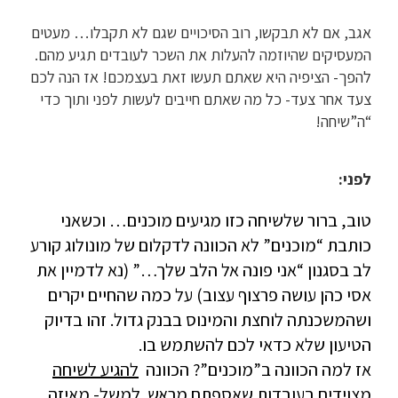
אגב, אם לא תבקשו, רוב הסיכויים שגם לא תקבלו… מעטים
המעסיקים שהיוזמה להעלות את השכר לעובדים תגיע מהם.
להפך- הציפיה היא שאתם תעשו זאת בעצמכם! אז הנה לכם
צעד אחר צעד- כל מה שאתם חייבים לעשות לפני ותוך כדי
“ה”שיחה!
לפני:
טוב, ברור שלשיחה כזו מגיעים מוכנים… וכשאני
כותבת “מוכנים” לא הכוונה לדקלום של מונולוג קורע
לב בסגנון “אני פונה אל הלב שלך…” (נא לדמיין את
אסי כהן עושה פרצוף עצוב) על כמה שהחיים יקרים
ושהמשכנתה לוחצת והמינוס בבנק גדול. זהו בדיוק
הטיעון שלא כדאי לכם להשתמש בו.
אז למה הכוונה ב”מוכנים”? הכוונה
להגיע לשיחה
מצוידים בעובדות שאספתם מראש.
למשל- מאיזה