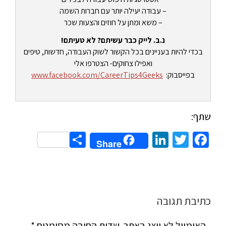
– עבודה יעילה יותר עם חברות השמה
– משא ומתן על חוזים והצעות שכר
נ.ב. לייק כבר עשיתם? לא טעיתם!
בכדי להיות בעניינים בכל הקשור לשוק העבודה, חדשות, טיפים
ואפילו צחוקים- הצטרפו אלי
בפייסבוק:
www.facebook.com/CareerTips4Geeks
שתף:
Share
LinkedIn
Twitter
Facebook
Share
כתיבת תגובה
האימייל לא יוצג באתר.
שדות החובה מסומנים
*