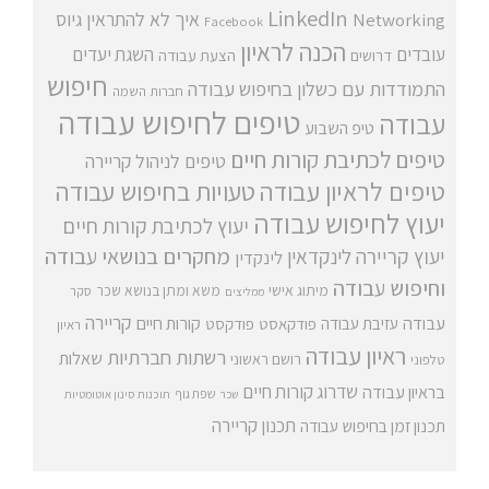
LinkedIn
איך לא להתראין
גיוס
Networking
Facebook
הכנה לראיון
עובדים
השגת יעדים
דרושים
הצעת עבודה
חיפוש
התמודדות עם כשלון בחיפוש עבודה
חברות השמה
טיפים לחיפוש עבודה
עבודה
טיפ השבוע
טיפים לכתיבת קורות חיים
טיפים לניהול קריירה
טיפים לראיון עבודה
טעויות בחיפוש עבודה
יעוץ לחיפוש עבודה
יעוץ לכתיבת קורות חיים
מחקרים בנושאי עבודה
יעוץ קריירה
לינקדאין
לינקדין
וחיפוש עבודה
מיתוג אישי
משא ומתן בנושא שכר
סקר
ממליצים
קריירה
עבודה
קורות חיים
עזיבת עבודה
פודקאסט
פודקסט
ראיון
ראיון עבודה
רשתות חברתיות
שאלות
רושם ראשוני
טלפוני
שדרוג קורות חיים
בראיון עבודה
שפת גוף
שכר
תוכנות סינון אוטומטיות
תכנון קריירה
תכנון זמן בחיפוש עבודה