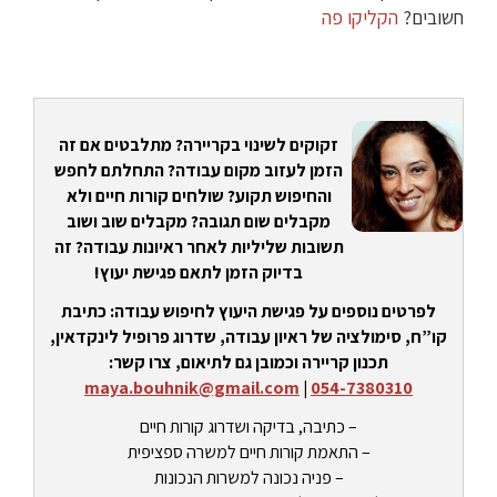
חשובים?
הקליקו פה
זקוקים לשינוי בקריירה? מתלבטים אם זה
הזמן לעזוב מקום עבודה? התחלתם לחפש
והחיפוש תקוע? שולחים קורות חיים ולא
מקבלים שום תגובה? מקבלים שוב ושוב
תשובות שליליות לאחר ראיונות עבודה? זה
בדיוק הזמן לתאם פגישת יעוץ!
לפרטים נוספים על פגישת היעוץ לחיפוש עבודה: כתיבת
קו”ח, סימולציה של ראיון עבודה, שדרוג פרופיל לינקדאין,
תכנון קריירה וכמובן גם לתיאום, צרו קשר:
maya.bouhnik@gmail.com
|
054-7380310
– כתיבה, בדיקה ושדרוג קורות חיים
– התאמת קורות חיים למשרה ספציפית
– פניה נכונה למשרות הנכונות