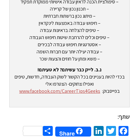
– סימולציית הכנה לראיון עבודה אישיותי ממוקדת תפקיד
– תכנון נכון של קריירה
– מיתוג נכון ברשתות חברתיות
– חיפוש עבודה באמצעות לינקדאין
– טיפים להצלחה בראיונות עבודה
– טיפים וכלים להרחבת שיטות חיפוש העבודה
– אסטרטגיות חיפוש עבודה לבכירים
– עבודה יעילה יותר עם חברות השמה
– משא ומתן על חוזים והצעות שכר
נ.ב. לייק כבר עשיתם? לא טעיתם!
בכדי להיות בעניינים בכל הקשור לשוק העבודה, חדשות, טיפים
ואפילו צחוקים- הצטרפו אלי
בפייסבוק:
www.facebook.com/CareerTips4Geeks
שתף:
Share
LinkedIn
Twitter
Facebook
Share