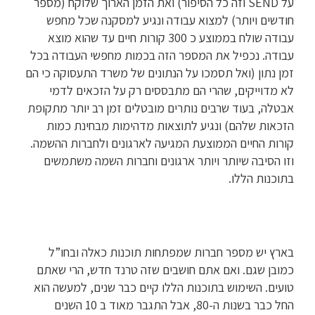
על SEND וזה כל הסיפור) ואת הזמן הארוך שלוקח (מספר
חודשים ויותר) למצוא עבודה ונגיע למסקנה שכל מחפש
עבודה שולח בממוצע כ 300 קורות חיים עד שהוא מוצא
עבודה. נכפיל את המספר הזה בכמות מחפשי העבודה בכל
זמן נתון (ואל תסמכו על הנתונים של משרד התעסוקה כי הם
לא מדוייקים, שהרי הם מתבססים רק על הזכאים לדמי
אבטלה, בעוד שרבים נותרים מובטלים זמן רב יותר מתקופת
הזכאות שלהם) ונגיע לתוצאות מדהימות מבחינת כמות
קורות החיים הממוצעת המגיעה לארגונים ולחברות ההשמה.
וזו הסיבה שיותר ויותר ארגונים וחברות השמה משתמשים
בתוכנות הללו.
בארץ יש מספר חברות שמפתחות תוכנות כאלה ובחו”ל
כמובן שגם. ואם אתם חושבים שזה טרנד חדש, הרי שאתם
טועים. השימוש בתוכנות הללו קיים כבר שנים, למעשה הוא
החל כבר בשנות ה-80, אבל התגבר מאוד ב 10 השנים