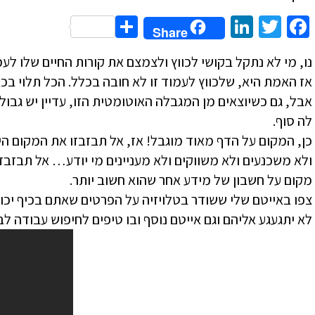
Share
LinkedIn
Twitter
Facebook
Share
נו, מי לא נתקל בקושי לכווץ ולצמצם את קורות החיים שלו לע
אז האמת היא, שלכווץ לעמוד זו לא חובה בכלל. הכל תלוי בכמ
אבל, גם כשיוצאים מן המגבלה האוטומטית הזו, עדיין יש גבול ו
לה סוף.
כן, המקום על הדף מאוד מוגבל! אז, אל תבזבזו את המקום הי
ולא משכנעים ולא משווקים ולא מעניינים מי יודע… אל תבזבז
מקום על חשבון של מידע אחר שהוא חשוב יותר.
צפו באייטם שלי ששודר בטלויזיה על הפרטים שאתם בכיף יכו
לא יתגעגע אליהם וגם אייטם נוסף ובו טיפים לחיפוש עבודה לבני 45+