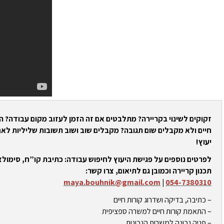
זקוקים לשינוי בקריירה? מתלבטים אם זה הזמן לעזוב מקום עבודה? 
חיים ולא מקבלים שום תגובה? מקבלים שוב ושוב תשובות שליליות לאח
יעוץ!
לפרטים נוספים על פגישת היעוץ לחיפוש עבודה: כתיבת קו”ח, סימולצי
תכנון קריירה וכמובן גם לתיאום, צרו קשר:
maya.bouhnik@gmail.com
|
054-7380310
– כתיבה, בדיקה ושדרוג קורות חיים
– התאמת קורות חיים למשרה ספציפית
– פניה נכונה למשרות הנכונות