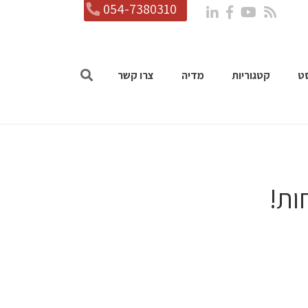
054-7380310
ט
קטגוריות
מדיה
צרו קשר
ות!