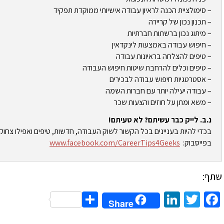
– סימולציית הכנה לראיון עבודה אישיותי ממוקדת תפקיד
– תכנון נכון של קריירה
– מיתוג נכון ברשתות חברתיות
– חיפוש עבודה באמצעות לינקדאין
– טיפים להצלחה בראיונות עבודה
– טיפים וכלים להרחבת שיטות חיפוש העבודה
– אסטרטגיות חיפוש עבודה לבכירים
– עבודה יעילה יותר עם חברות השמה
– משא ומתן על חוזים והצעות שכר
נ.ב. לייק כבר עשיתם? לא טעיתם!
בכדי להיות בעניינים בכל הקשור לשוק העבודה, חדשות, טיפים ואפילו צחוק
בפייסבוק:
www.facebook.com/CareerTips4Geeks
שתף:
Share
LinkedIn
Twitter
Facebook
Share