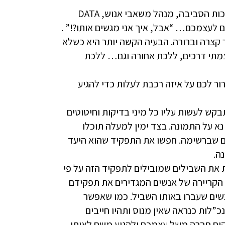
נניח שאתם חולמים על משרת DBA , יועץ לימודים, מומחה איכות הסביבה, מנהל משאבי אנוש, DATA
ר קצרה וברורה. הבעיה הקשה יותר היא כשלא
צמתי דרכים, ללכת אחורה וגם… ללכת
ור לכם על איזה רכבת לעלות כדי להגיע
תבקש לעשות עליו כל מיני בדיקות וחיטוטים
 נא על התמונה. בצד ימין למעלה תוכלו
ם שברשימה. חפשו את התפקיד שהוא היעד
ה.
 את השבילים שמובילים לתפקיד הזה על פי
ף הקריירה של אנשים המגדירים את תפקידם
אנשים שעברו באותו השביל. כמו שאפשר
”לות כנראה שאין מנוס ותהיו חייבים
קים חברה משל עצמכם ולהגיע משם לאותו