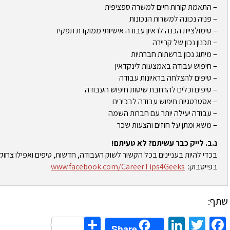
– התאמת קורות חיים למשרה ספציפית
– פניה נכונה למשרות הנכונות
– סימולציית הכנה לראיון עבודה אישיותי ממוקדת תפקיד
– תכנון נכון של קריירה
– מיתוג נכון ברשתות חברתיות
– חיפוש עבודה באמצעות לינקדאין
– טיפים להצלחה בראיונות עבודה
– טיפים וכלים להרחבת שיטות חיפוש העבודה
– אסטרטגיות חיפוש עבודה לבכירים
– עבודה יעילה יותר עם חברות השמה
– משא ומתן על חוזים והצעות שכר
נ.ב. לייק כבר עשיתם? לא טעיתם!
בכדי להיות בעניינים בכל הקשור לשוק העבודה, חדשות, טיפים ואפילו צחוק
בפייסבוק:
www.facebook.com/CareerTips4Geeks
שתף:
Share
LinkedIn
Twitter
Facebook
Share