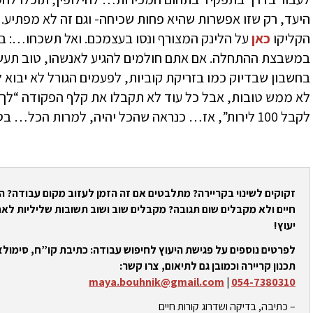
היעד, רק שזו אפשרות שהיא פחות שכיחה- וגם זה לא מפתיע.
הקליקו
כאן
על הלינק המצורף ונסו בעצמכם. ואל תשכחו…: בד
במשבצת ההתחלה. אם אתם חולמים להגיע לאנשהו, טוב תעשו 
בחשבון שבדיוק כמו בזריקת קוביות, לפעמים הגורל לא יבוא
לא ממש טובות, אבל כל עוד לא תקבלו את קלף הפקודה “לך 
לקבל 100 לירות”, אז… כנראה שהכל יהיה, למרות הכל… בסדר!
זקוקים לשינוי בקריירה? מתלבטים אם זה הזמן לעזוב מקום עבודה? 
חיים ולא מקבלים שום תגובה? מקבלים שוב ושוב תשובות שליליות לאח
יעוץ!
לפרטים נוספים על פגישת היעוץ לחיפוש עבודה: כתיבת קו”ח, סימולצי
תכנון קריירה וכמובן גם לתיאום, צרו קשר:
maya.bouhnik@gmail.com
|
054-7380310
– כתיבה, בדיקה ושדרוג קורות חיים