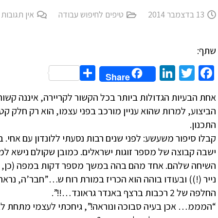
13 בדצמבר 2014
טיפים לחיפוש עבודה
אין תגובות
שתף:
Share
LinkedIn
Twitter
Facebook
Share
אחת הבעיות הגדולות ביותר בכל הקשור לקריירה, איננה קשורה
הביצוע, למרות שהוא עניין מורכב בפני עצמו, הוא רק חלק קט
התכנון.
קבלו סיפור משעשע: לפני שנים רבות נסעתי ללונדון עם אחי. ב
ישבה קבוצה של מספר זוגות ישראלים. כמובן שקולם נישא למר
השיחה שלהם. אחד מהם בהה במשך מספר דקות במפה (כן, 
נייר (!)) ובעודו בוהה הוא הכריז במורת רוח ש…”חבר’ה, נראה
החלפה של 2 רכבות ברצף באנדר גראונד…!!”.
“המממ… אכן בעיה סבוכה ונוראה!”, גיחכתי לעצמי מתחת לאף