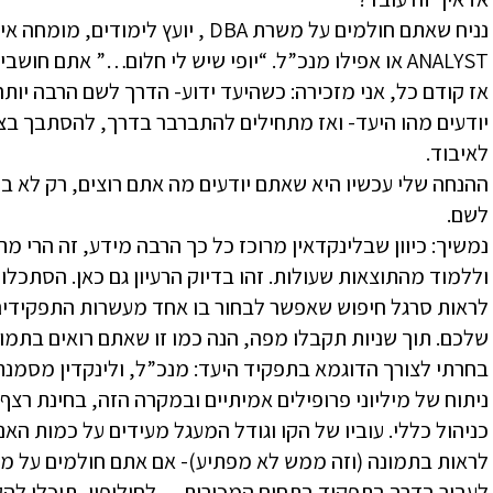
ANALYST או אפילו מנכ”ל. “יופי שיש לי חלום…” אתם חושבים לעצמכם… “אבל, איך אני מגשים אותו?!” .
אז קודם כל, אני מזכירה: כשהיעד ידוע- הדרך לשם הרבה יות
יודעים מהו היעד- ואז מתחילים להתברבר בדרך, להסתבך ב
לאיבוד.
ההנחה שלי עכשיו היא שאתם יודעים מה אתם רוצים, רק לא בר
לשם.
נמשיך: כיוון שבלינקדאין מרוכז כל כך הרבה מידע, זה הרי מ
וללמוד מהתוצאות שעולות. זהו בדיוק הרעיון גם כאן. הסתכלו
לראות סרגל חיפוש שאפשר לבחור בו אחד מעשרות התפקידי
שלכם. תוך שניות תקבלו מפה, הנה כמו זו שאתם רואים בתמונ
בחרתי לצורך הדוגמא בתפקיד היעד: מנכ”ל, ולינקדין מסמנת
ניתוח של מיליוני פרופילים אמיתיים ובמקרה הזה, בחינת רצ
כניהול כללי. עוביו של הקו וגודל המעגל מעידים על כמות ה
לראות בתמונה (וזה ממש לא מפתיע)- אם אתם חולמים על מנכ
לעבור בדרך בתפקיד בתחום המכירות… לחילופין, תוכלו לה