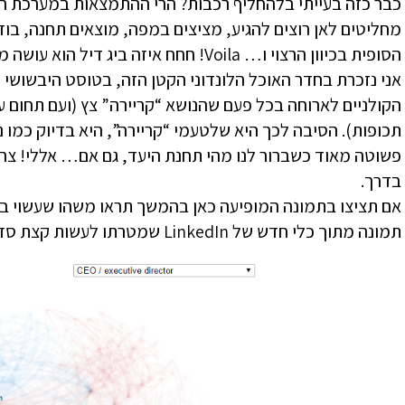
כבר כזה בעייתי בלהחליף רכבות? הרי ההתמצאות במערכת הא
מחליטים לאן רוצים להגיע, מציצים במפה, מוצאים תחנה, בו
הסופית בכיוון הרצוי ו… Voila! חחח איזה ביג דיל הוא עושה מכלום!”.
אני נזכרת בחדר האוכל הלונדוני הקטן הזה, בטוסט היבשושי
הקולניים לארוחה בכל פעם שהנושא “קריירה” צץ (ועם תחום ע
תכופות). הסיבה לכך היא שלטעמי “קריירה”, היא בדיוק כמו 
פשוטה מאוד כשברור לנו מהי תחנת היעד, גם אם… אללי! צר
בדרך.
אם תציצו בתמונה המופיעה כאן בהמשך תראו משהו שעשוי בא
תמונה מתוך כלי חדש של LinkedIn שמטרתו לעשות קצת סדר בקריירה.