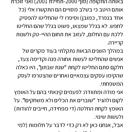
באותה התקופה (סוף 2000-תחילת 2001) ואני זוכרת
אותם היטב כי בשלב מסויים הם התקשרו אלי (כל
אחד בנפרד, כמובן) וסיפרו לי שהחליטו להפסיק
לחפש. לא בגלל שמצאו, פשוט בגלל שהם החליטו
ללכת עם החלום, לעזוב את תחום ההיי-טק ולשנות
קריירה.
במהלך השנים הבאות נתקלתי בעוד מקרים של
אנשים שהחליטו לעשות אחורה פנה וקדימה צעד,
חלקם סתם החליטו לקחת “שנת שבתון”, היו כאלה
שהקימו עסקים עצמאיים ואחרים שהצטרפו לעסק
המשפחתי.
אני מודה ומתוודה: לפעמים קינאתי בהם על האומץ
לקום ולהגיד “שוברים את הכלים ולא משחקים!”. על
האומץ לקחת החלטה (די מפחידה, חייבים להודות)
ולעשות שינוי.
אבל, אנחנו כאן לא רק כדי לדבר על חלומות (למי