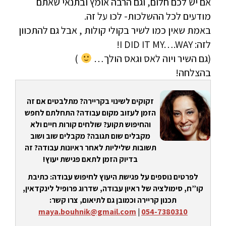
אם יש לכם חלום, וגם הרבה אומץ ובתנאי שאתם
מודעים לכל ההשלכות- לכו על זה.
באמת שאין כמו לשיר בקולי קולות , אבל גם להתכוון
לזה: I DID IT MY….WAY!
(גם השיר ויוה לאס וגאס הולך…
)
בהצלחה!
זקוקים לשינוי בקריירה? מתלבטים אם זה
הזמן לעזוב מקום עבודה? התחלתם לחפש
והחיפוש תקוע? שולחים קורות חיים ולא
מקבלים שום תגובה? מקבלים שוב ושוב
תשובות שליליות לאחר ראיונות עבודה? זה
בדיוק הזמן לתאם פגישת יעוץ!
לפרטים נוספים על פגישת היעוץ לחיפוש עבודה: כתיבת
קו”ח, סימולציה של ראיון עבודה, שדרוג פרופיל לינקדאין,
תכנון קריירה וכמובן גם לתיאום, צרו קשר:
maya.bouhnik@gmail.com
|
054-7380310