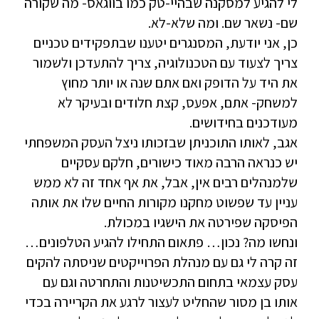
לי להגיע למסקנה שבהיי-טק כמו בווגאס- מה שקורה
שם- נשאר שם. ומה שלא-לא.
כן, אני יודעת, המסנגרים יטענו שבתפקידים טכניים
צריך לצעוד עם הטכנולוגיה, צריך להתעדכן ולשמור
את היד על הדופק ואם אתם שנה או יותר מחוץ
למשחק- אתם, אפעס, קצת חלודים ובעיקר לא
מעודכנים בחידושים.
אגב, לאותו התוכניתן שבזכותו ניצל העסק המשפחתי
יש כנראה הרבה מאוד כישורים, חלקם עסקיים
שלמנהלים רבים אין, אבל, את אף אחד זה לא ממש
עניין עד שפשוט מחקנו מקורות החיים שלו את אותה
הפיסקה שפירטה את הישגיו במכולת.
ונחשו מה? נכון… פתאום התחילו להגיע הטלפונים…
זה קרה לי גם עם מנהלת הפרוייקטים שניסתה להקים
עסק עצמאי בתחום התכשיטנות והתחרטה וגם עם
אותו בן מסור שהחליט לעצור לרגע את הקריירה בכדי