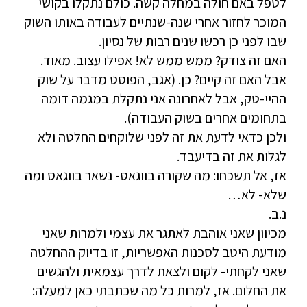
לטפל באם חולה במחלה קשה. כולם נתקלו בקושי
המוכר לחזור אחרי שנה-שנתיים לעבודה באותו השוק
שבו לפני כן רכשו שנים רבות של נסיון.
האם זה צודק? ממש ממש לא! אפילו עצוב. מאוד.
אבל האם זה קיים? כן. (אגב, הפוסט מדבר על שוק
ההיי-טק, אבל לאחרונה אני נתקלת במגמה דומה
בתחומים אחרים בשוק העבודה).
ולכן כדאי לדעת את זה לפני שלוקחים החלטה ולא
לגלות את זה בדיעבד.
אז, אל תשכחו: מה שקורה בווגאס- נשאר בווגאס ומה
שלא- לא…
נ.ב.
מכיוון שאני אוהבת לאתגר את עצמי ולמרות שאני
מודעת היטב לסכנות האפשריות, זו בדיוק ההחלטה
שאני לקחתי- לקום ולצאת לדרך עצמאית ולהגשים
את החלום. אז, למרות כל מה שכתבתי כאן למעלה: