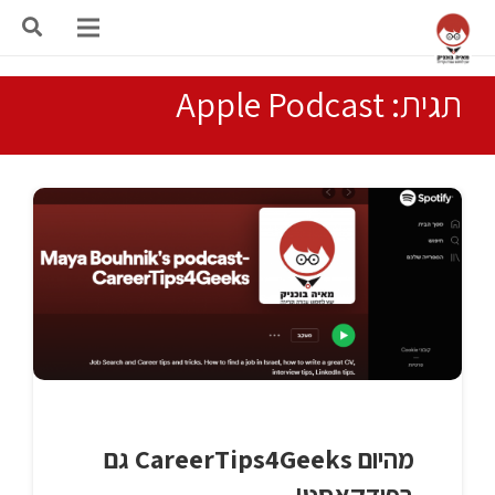
תגית: Apple Podcast
מהיום CareerTips4Geeks גם
בפודקאסט!