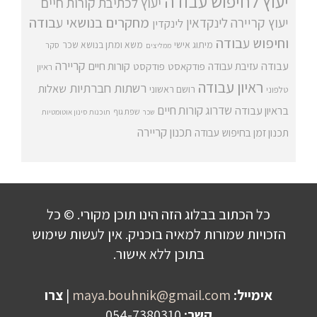
יעוץ לחיפוש עבודה
יעוץ לכתיבת קורות חיים
מחקרים בנושאי עבודה
יעוץ קריירה
לינקדאין
לינקדין
וחיפוש עבודה
מיתוג אישי
משא ומתן בנושא שכר
סקר
ממליצים
קריירה
עבודה
קורות חיים
עזיבת עבודה
פודקאסט
פודקסט
ראיון
ראיון עבודה
רשתות חברתיות
שאלות
רושם ראשוני
טלפוני
שדרוג קורות חיים
בראיון עבודה
שפת גוף
שכר
תוכנות סינון אוטומטיות
תכנון קריירה
תכנון זמן בחיפוש עבודה
כל הכתוב בבלוג הזה הינו תוכן מקורי. © כל
הזכויות שמורות למאיה בוכניק. אין לעשות שימוש
בתוכן ללא אישור.
אימייל:
maya.bouhnik@gmail.com
|
צרו
קשר:
054-7380310