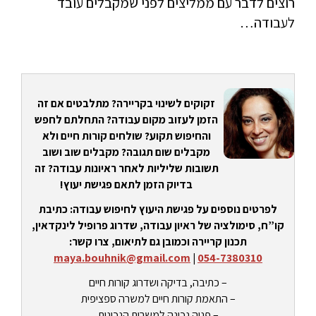
רוצים לדבר עם ממליצים לפני שמקבלים עובד
לעבודה…
זקוקים לשינוי בקריירה? מתלבטים אם זה
הזמן לעזוב מקום עבודה? התחלתם לחפש
והחיפוש תקוע? שולחים קורות חיים ולא
מקבלים שום תגובה? מקבלים שוב ושוב
תשובות שליליות לאחר ראיונות עבודה? זה
בדיוק הזמן לתאם פגישת יעוץ!
לפרטים נוספים על פגישת היעוץ לחיפוש עבודה: כתיבת
קו”ח, סימולציה של ראיון עבודה, שדרוג פרופיל לינקדאין,
תכנון קריירה וכמובן גם לתיאום, צרו קשר:
maya.bouhnik@gmail.com
|
054-7380310
– כתיבה, בדיקה ושדרוג קורות חיים
– התאמת קורות חיים למשרה ספציפית
– פניה נכונה למשרות הנכונות