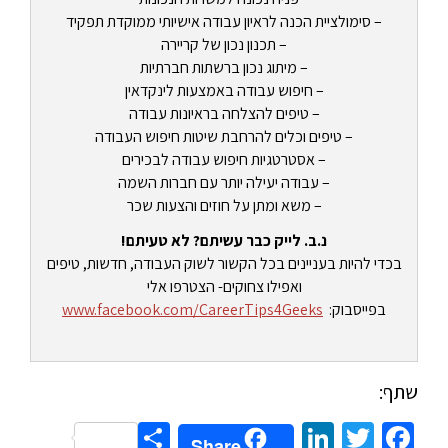
– סימולציית הכנה לראיון עבודה אישיותי ממוקדת תפקיד
– תכנון נכון של קריירה
– מיתוג נכון ברשתות חברתיות
– חיפוש עבודה באמצעות לינקדאין
– טיפים להצלחה בראיונות עבודה
– טיפים וכלים להרחבת שיטות חיפוש העבודה
– אסטרטגיות חיפוש עבודה לבכירים
– עבודה יעילה יותר עם חברות השמה
– משא ומתן על חוזים והצעות שכר
נ.ב. לייק כבר עשיתם? לא טעיתם!
בכדי להיות בעניינים בכל הקשור לשוק העבודה, חדשות, טיפים
ואפילו צחוקים- הצטרפו אלי
בפייסבוק:
www.facebook.com/CareerTips4Geeks
שתף:
Share
LinkedIn
Twitter
Facebook
Share