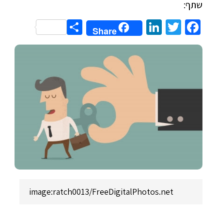
שתף:
Share
LinkedIn
Twitter
Facebook
Share
image:ratch0013/FreeDigitalPhotos.net