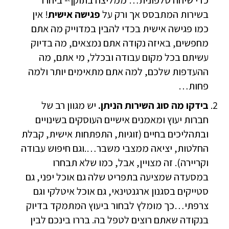
כדי שיחה טלפונית… ממליצה בתוקף- ביחרו
בשירות המתבסס אך ורק על
פגישה אישית
! אין
כמו פגישה אישית בכדי להבין במדוייק מה אתם
מחפשים, באיזה נקודה אתם נמצאים, מה בדיוק
עשיתם בכל מקום עבודה ובכלל, מי אתם, מה
ההעדפות שלכם, למה אתם מתאימים יותר ולמה
פחות…
בידקו מה סוג השירות הניתן.
יש מגוון רב של
חברות יעוץ ומאמנים אישיים העוסקים בשינויים
ובתהליכים בחיים (זוגיות, התפתחות אישית, קבלת
החלטות, יציאה ממצבי משבר….וגם חיפוש עבודה
וקריירה). זה מצויין, אבל, כמו שלא תבחרו
במסעדה שמציעה בתפריט שלה גם אוכל יפני, גם
סטייקים בסגנון ארגנטינאי, גם אוכל איטלקי וגם
צרפתי…כך מומלץ לבחור ביעוץ המתמקד בדיוק
בנקודה שאתם רוצים לטפל בה. בררו בינכם לבין