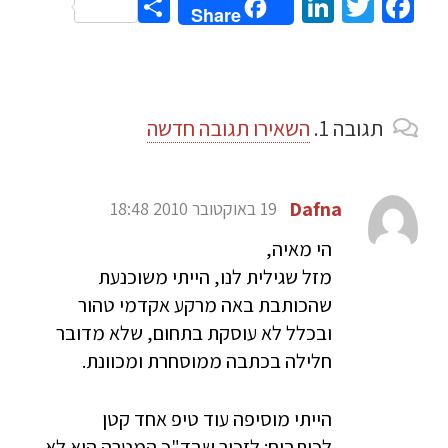
Share
LinkedIn
Twitter
Facebook
Share
תגובה
1.
השאירו תגובה חדשה
Dafna
19 באוקטובר 2010 18:48
הי מאיה,
מזל שגילית לנו, הייתי משוכנעת
שהכותבת באה מרקע אקדמי טהור
ובכלל לא עוסקת בתחום, שלא מדובר
חלילה בכתבה ממוסחרת ומכוונת.
הייתי מוסיפה עוד טיפ אחד קטן
לכותבים: לזכור שבד"כ המטרה היא לא