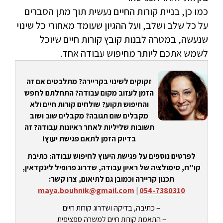
כמו כן, בניית קורות החיים נעשית תוך מתן הסברים
על כל שלב ושלב, ועל ההגיון שעומד מאחורי כל שינוי
שנעשה, במטרה לבנות קובץ קורות חיים שיוכל
לשמש אתכם ליותר מחיפוש עבודה אחד.
זקוקים לשינוי בקריירה? מתלבטים אם זה
הזמן לעזוב מקום עבודה? התחלתם לחפש
והחיפוש תקוע? שולחים קורות חיים ולא
מקבלים שום תגובה? מקבלים שוב ושוב
תשובות שליליות לאחר ראיונות עבודה? זה
בדיוק הזמן לתאם פגישת יעוץ!
לפרטים נוספים על פגישת היעוץ לחיפוש עבודה: כתיבת
קו”ח, סימולציה של ראיון עבודה, שדרוג פרופיל לינקדאין,
תכנון קריירה וכמובן גם לתיאום, צרו קשר:
maya.bouhnik@gmail.com
|
054-7380310
– כתיבה, בדיקה ושדרוג קורות חיים
– התאמת קורות חיים למשרה ספציפית