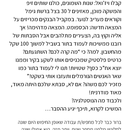
קבלו ויז’ואל: שנות השמונים, כולנו שותים זיפ
והמשקה מוכן, מאזינים ל 30 בצל ברשת גימל
וקוראים מעריב לנוער. במקביל הבנקים מכריזים על
המצאה חדשה: הכספומט. המצאה מדהימה! אך
אליה וקוץ בה, הצעירים מתלהבים אבל הסבתות של
רובנו ממשיכות לעמוד בתור בשביל למשוך 100 שקל
מהחשבון. למה? כי “מה קרה לכם? השתגעתם?
כרטיס פלסטיק שמכניסים אותו לשקע בקיר וממנו
יוצא אח”כ כסף? שטויות! תנו לי לעמוד בתור כמו
שאר האנשים הנורמלים ותעזבו אותי בשקט!”
מזכיר לכם משהו? אם לא, סבתא שלכם היתה מאוד,
מאוד מודרנית!
ולכבוד מה הנוסטלגיה?
המשיכו לקרוא, תיכף יגיע ההסבר…
ברור כבר לכל מחפש/ת עבודה שאופן החיפוש היום שונה
לחלוטין מלפני מספר שנים. יותר מזה, הוא אפילו שונה