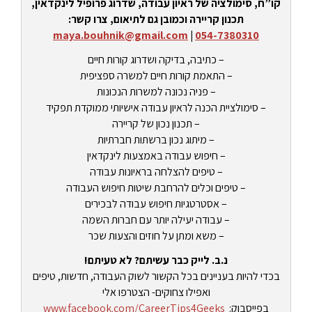
קו”ח, סימולציה של ראיון עבודה, שדרוג פרופיל לינקדאין,
תכנון קריירה וכמובן גם לתיאום, צרו קשר:
maya.bouhnik@gmail.com
|
054-7380310
– כתיבה, בדיקה ושדרוג קורות חיים
– התאמת קורות חיים למשרה ספציפית
– פניה נכונה למשרות הנכונות
– סימולציית הכנה לראיון עבודה אישיותי ממוקדת תפקיד
– תכנון נכון של קריירה
– מיתוג נכון ברשתות חברתיות
– חיפוש עבודה באמצעות לינקדאין
– טיפים להצלחה בראיונות עבודה
– טיפים וכלים להרחבת שיטות חיפוש העבודה
– אסטרטגיות חיפוש עבודה לבכירים
– עבודה יעילה יותר עם חברות השמה
– משא ומתן על חוזים והצעות שכר
נ.ב. לייק כבר עשיתם? לא טעיתם!
בכדי להיות בעניינים בכל הקשור לשוק העבודה, חדשות, טיפים
ואפילו צחוקים- הצטרפו אלי
בפייסבוק:
www.facebook.com/CareerTips4Geeks