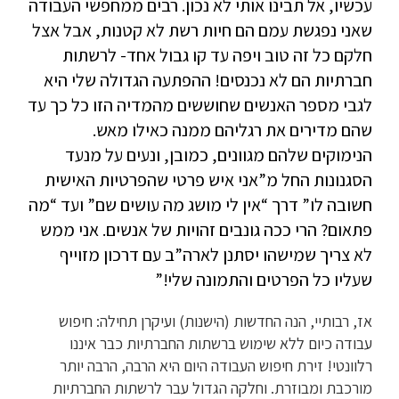
עכשיו, אל תבינו אותי לא נכון. רבים ממחפשי העבודה
שאני נפגשת עמם הם חיות רשת לא קטנות, אבל אצל
חלקם כל זה טוב ויפה עד קו גבול אחד- לרשתות
חברתיות הם לא נכנסים! ההפתעה הגדולה שלי היא
לגבי מספר האנשים שחוששים מהמדיה הזו כל כך עד
שהם מדירים את רגליהם ממנה כאילו מאש.
הנימוקים שלהם מגוונים, כמובן, ונעים על מנעד
הסגנונות החל מ”אני איש פרטי שהפרטיות האישית
חשובה לו” דרך “אין לי מושג מה עושים שם” ועד “מה
פתאום? הרי ככה גונבים זהויות של אנשים. אני ממש
לא צריך שמישהו יסתנן לארה”ב עם דרכון מזוייף
שעליו כל הפרטים והתמונה שלי!”
אז, רבותיי, הנה החדשות (הישנות) ועיקרן תחילה: חיפוש
עבודה כיום ללא שימוש ברשתות החברתיות כבר איננו
רלוונטי! זירת חיפוש העבודה היום היא הרבה, הרבה יותר
מורכבת ומבוזרת. וחלקה הגדול עבר לרשתות החברתיות