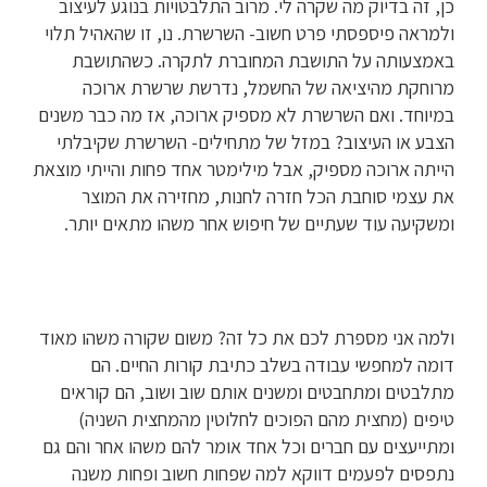
כן, זה בדיוק מה שקרה לי. מרוב התלבטויות בנוגע לעיצוב
ולמראה פיספסתי פרט חשוב- השרשרת. נו, זו שהאהיל תלוי
באמצעותה על התושבת המחוברת לתקרה. כשהתושבת
מרוחקת מהיציאה של החשמל, נדרשת שרשרת ארוכה
במיוחד. ואם השרשרת לא מספיק ארוכה, אז מה כבר משנים
הצבע או העיצוב? במזל של מתחילים- השרשרת שקיבלתי
הייתה ארוכה מספיק, אבל מילימטר אחד פחות והייתי מוצאת
את עצמי סוחבת הכל חזרה לחנות, מחזירה את המוצר
ומשקיעה עוד שעתיים של חיפוש אחר משהו מתאים יותר.
ולמה אני מספרת לכם את כל זה? משום שקורה משהו מאוד
דומה למחפשי עבודה בשלב כתיבת קורות החיים. הם
מתלבטים ומתחבטים ומשנים אותם שוב ושוב, הם קוראים
טיפים (מחצית מהם הפוכים לחלוטין מהמחצית השניה)
ומתייעצים עם חברים וכל אחד אומר להם משהו אחר והם גם
נתפסים לפעמים דווקא למה שפחות חשוב ופחות משנה