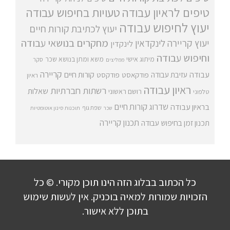
טיפים לראיון עבודה
טעויות בחיפוש עבודה
יעוץ לחיפוש עבודה
יעוץ לכתיבת קורות חיים
מחקרים בנושאי עבודה
יעוץ קריירה
לינקדאין
לינקדין
וחיפוש עבודה
מיתוג אישי
משא ומתן בנושא שכר
סקר
ממליצים
קריירה
עבודה
קורות חיים
עזיבת עבודה
פודקאסט
פודקסט
ראיון
ראיון עבודה
רשתות חברתיות
שאלות
רושם ראשוני
טלפוני
שדרוג קורות חיים
בראיון עבודה
שפת גוף
שכר
תוכנות סינון אוטומטיות
תכנון קריירה
תכנון זמן בחיפוש עבודה
כל הכתוב בבלוג הזה הינו תוכן מקורי. © כל
הזכויות שמורות למאיה בוכניק. אין לעשות שימוש
בתוכן ללא אישור.