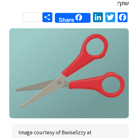
שתף:
Share
LinkedIn
Twitter
Facebook
Share
Image courtesy of Bwiselizzy at