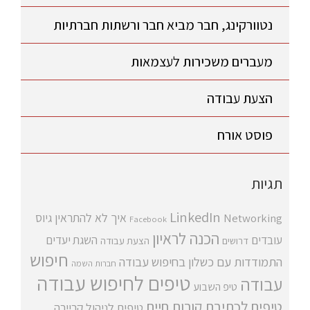
נטוורקינג, חבר מביא חבר ורשתות חברתיות
מעברים משכירות לעצמאות
הצעת עבודה
פוסט אורח
תגיות
LinkedIn
איך לא להתראין
גיוס
Networking
Facebook
הכנה לראיון
עובדים
השגת יעדים
דרושים
הצעת עבודה
חיפוש
התמודדות עם כשלון בחיפוש עבודה
חברות השמה
טיפים לחיפוש עבודה
עבודה
טיפ השבוע
טיפים לכתיבת קורות חיים
טיפים לניהול קריירה