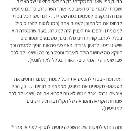
בדיוק כפי שאני התמקדתי רק במראה החיצוני של האהיל
ושכחתי לגמרי פרט חשוב כמו אורך השרשרת, כך גם מחפשי
עבודה נתקעים לפעמים במה ששולי…- הם יעשו הכל בכדי
לדחוס את כל התוכן לעמוד אחד (כמו לנסות להכניס פיל
למכונית) ויהפכו את העניין הזה למטרה, בעוד שהמטרה היא
בכלל לכתוב קורות חיים מלהיבים, משכנעים ומפורטים
שישיגו זימון לראיון עבודה. האמצעי פתאום הופך למטרה וכך
דווקא מה שחשוב הולך לאיבוד ונופל בעריכה (ושימו לב לכך
שברשימה של המגייסים- האורך בכלל לא רלוונטי).
זאת ועוד- בכדי להכניס את הכל לעמוד, אתם דוחסים את
הטקסט- מקטינים את הפונט, מצמצמים רווחים ו… כן, הכל
איכשהו נכנס, אבל ממש לא נוח לקרוא את זה (ושימו לב לכך
שנוחיות הקריאה והמראה של הקו”ח בהחלט חשובים
למגייסים).
ומה בנוגע למיקום של ההשכלה יחסית לנסיון- לפני או אחרי?