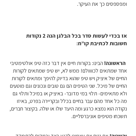
ומפספסים כך את העיקר.
אז בכדי לעשות סדר בכל הבלגן הנה 2 נקודות
חשובות לכתיבת קו”ח:
הראשונה!
הבינו: בקורות חיים אין דבר כזה טיפ אולטימטיבי
אחד שמתאים לכוווולם! ממש לא, יש טיפ שמתאים לקורות
החיים של איציק ויש טיפ שהוא בדיוק להיפך ומתאים לקורות
החיים של מיכל. שני הטיפים הם גם טובים ונכונים וגם מוטעים
ולא מתאימים- תלוי במי מדובר- באיציק או במיכל ותלוי גם
מה כל אחד מהם עבר בחיים בכלל ובקריירה בפרט, באיזו
נקודה הוא נמצא כרגע ומה היעד שלו או שלה. בקיצור חברים,
תשכחו מטיפים אוניברסליים.
והשניה!
אם נניח את עצמינו לרגע בצד ובמקום להתמקד