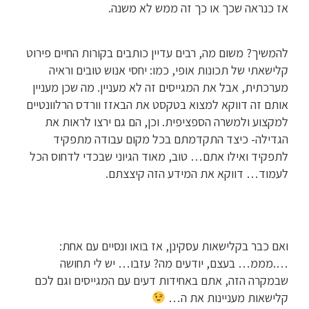
אז כנראה שכך או כך זה ממש לא משנה.
להמשיך? משום מה, רבים עדיין כותבים בקורות החיים פירוט
קלישאתי של תכונות אופי, כמו: יחסי אנוש טובים וראיה
מערכתית, אבל את המגייסים זה לא מעניין. מה שכן מעניין
אותם זה דווקא למצוא בטקסט את הבאזז וורדס הרלוונטיים
למקצוע ולמשרה הספציפית. וכן, הם גם ירצו לראות את
הגדילה- כיצד התקדמתם בכל מקום עבודה מתפקיד
לתפקיד ואילו אתם… טוב, מאוד הגיוני שבכדי לדחוס הכל
לעמוד… דווקא את המידע הזה קיצצתם.
ואם כבר בקלישאות עסקינן, אז בואו ונסיים עם אחת:
….מממ… בעצם, יודעים מה? עזבו… יש לי תחושה
שבמקרה הזה, אתם באחידות דעים עם המגייסים וגם לכם
קלישאות מעניינות את ה…