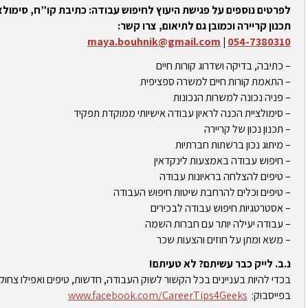
לפרטים נוספים על פגישת היעוץ לחיפוש עבודה: כתיבת קו”ח, סימולצי
תכנון קריירה וכמובן גם לתיאום, צרו קשר:
maya.bouhnik@gmail.com
|
054-7380310
– כתיבה, בדיקה ושדרוג קורות חיים
– התאמת קורות חיים למשרה ספציפית
– פניה נכונה למשרות הנכונות
– סימולציית הכנה לראיון עבודה אישיותי ממוקדת תפקיד
– תכנון נכון של קריירה
– מיתוג נכון ברשתות חברתיות
– חיפוש עבודה באמצעות לינקדאין
– טיפים להצלחה בראיונות עבודה
– טיפים וכלים להרחבת שיטות חיפוש העבודה
– אסטרטגיות חיפוש עבודה לבכירים
– עבודה יעילה יותר עם חברות השמה
– משא ומתן על חוזים והצעות שכר
נ.ב. לייק כבר עשיתם? לא טעיתם!
בכדי להיות בעניינים בכל הקשור לשוק העבודה, חדשות, טיפים ואפילו צחוק
בפייסבוק:
www.facebook.com/CareerTips4Geeks