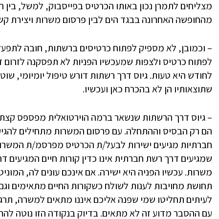
מצליחים לתמרן נכון באותו הכרטיס בפייסבוק, למשל, בין ה
מהחופשה האחרונה בבגד הים לבין פרסום משרות ויצירת קשר
– וכמובן, לא מספיק לפתוח כרטיסים ברשתות, חובה לתפעל 
לפתוח כרטיס ולצפות שמעכשיו הפניות לא תפסקנה לזרום זו 
לחודש היא טעות. גיוס דרך רשתות דורש טיפול יומיומי, שוט
שתוצאותיו הן לא בהכרח כאן ועכשיו.
– גיוס דרך הרשתות שנשאר ברמה הוירטואלית מפספס קצת 
הם רק הבסיס וההתחלה. עם פרסום המשרות מתחילים להגיע ק
חברתיות מגיעים ישירות לבעל/ת הכרטיס מפרסמ/ת המשרות 
שמגיעים דרך רשת חברתית אינו כדין קורות חיים המגיעים דר
משרות. עכשיו הפניה היא ישירה. אם אינכם עונים לה, המוניט
תחושת מחויבות לענות לשולח כשקורות החיים מתאימים וגם 
לעיתים תחליטו שמי שפנה אליכם איננו מתאים למשרה, תרגיש
עם ההסבר מדוע זה לא מתאים. בדיוק בנקודה הזו נוטה להת