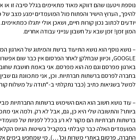
נוספת ויטענו שהם דווקא מאוד מתאימים בגלל סיבה זו או אחר
להיפך, הערוץ הישיר והפתוח מול המועמדים ימנע מצב של 
יודעים לכתוב נכון קורות חיים, ושאכן אולי יתגלו כמתאימים.
המון זמן! זמן שבא על חשבון ענייני עבודה אחרים.
– נושא נוסף הוא נושא התיעוד ברשת והמיתוג של הארגון ה
GOOGLE, וכיוון שבחלקן לאחר הפרסום אין כבר שום אפ
בארגון מפרסם וגם מה הוא מפרסם. אני באמת חושבת שחוב
בחברה לפרסם ברשתות חברתיות. וכן, אני מתכוונת גם שבין
למשל בשגיאות כתיב (כבר נתקלתי ב-“תודה על משלוח קורות 
– עוד נושא חשוב הוא האם השימוש ברשתות החברתיות מבי
ביותר? והתשובה שלי היא כן, גם, אבל לא רק. ולמה אני מתכו
ברשתות חברתיות הם מקור לא רע בכלל לפניות של מועמדים
המועמדים האלה כבר קיבלתי במקביל בשיטות הגיוס הקלאס
החברה, פרסום באתרי משרות וכו’…). מי שמחפש בימים אלה