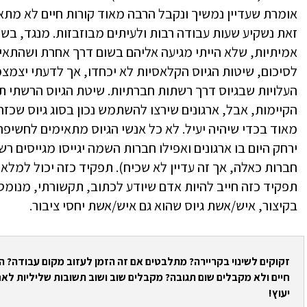
אומרת שעדיין נמשיך ונקבל הרבה מאוד קורות חיים לא מתא
זאת נשקיע שעות עבודה רבות ולעיתים מבוזבזות. מנגד, בשי
אמיתיות, שלא הייתי מגיעה אליהם בשום דרך אחרת ושהתאי
לסיכום, שיטות הגיוס הקלאסיות לא יכחדו, אך לדעתי יצמצמו
העלויות שבגיוס דרך רשתות חברתיות. שיטת הגיוס הרשתי ת
הקיימות, אבל, ארגונים שירצו להשתמש נכון בסוג גיוס שכזה
מאוד בכדי שיהיה יעיל. לא כל אנשי הגיוס מתאימים לחשיפה כ
ירחק היום בו ארגונים ואפילו חברות השמה יגייסו מגייסים ר
חברות כאלה, אך זה עדיין לא שכיח). תפקיד כזה יכול למל
תפקיד כזה חייב להיות אדם שיודע לכתוב, תקשורתי, מנומס,
בקיצור, איש/אשת גיוס שהוא גם איש/אשת יחסי ציבור.
זקוקים לשינוי בקריירה? מתלבטים אם זה הזמן לעזוב מקום עבודה? 
חיים ולא מקבלים שום תגובה? מקבלים שוב ושוב תשובות שליליות לאח
יעוץ!