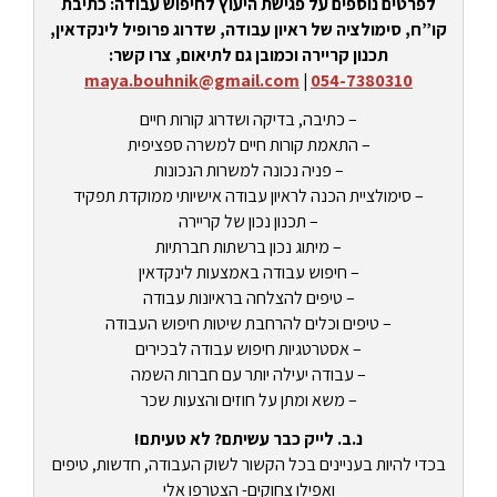
לפרטים נוספים על פגישת היעוץ לחיפוש עבודה: כתיבת
קו”ח, סימולציה של ראיון עבודה, שדרוג פרופיל לינקדאין,
תכנון קריירה וכמובן גם לתיאום, צרו קשר:
maya.bouhnik@gmail.com
|
054-7380310
– כתיבה, בדיקה ושדרוג קורות חיים
– התאמת קורות חיים למשרה ספציפית
– פניה נכונה למשרות הנכונות
– סימולציית הכנה לראיון עבודה אישיותי ממוקדת תפקיד
– תכנון נכון של קריירה
– מיתוג נכון ברשתות חברתיות
– חיפוש עבודה באמצעות לינקדאין
– טיפים להצלחה בראיונות עבודה
– טיפים וכלים להרחבת שיטות חיפוש העבודה
– אסטרטגיות חיפוש עבודה לבכירים
– עבודה יעילה יותר עם חברות השמה
– משא ומתן על חוזים והצעות שכר
נ.ב. לייק כבר עשיתם? לא טעיתם!
בכדי להיות בעניינים בכל הקשור לשוק העבודה, חדשות, טיפים
ואפילו צחוקים- הצטרפו אלי