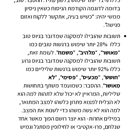
כללו 71% יותר שימוש בלשון עתיד. ההסבר: שוב,
בדומה לדוגמה הקודמת הניסוח כשאין ניסיון
ממשי יהיה: “כשיש בעיה, אתקשר ללקוח ואזום
פגישה”.
תשובות שהובילו למסקנה שמדובר בגיוס טוב
כללו 28% יותר שימוש ברגשות טובים כמו
“
מאושר
“, “
מלהיב
“, “
משמח
“. לעומת זאת,
תשובות שהובילו למסקנה שמדובר בגיוס גרוע
כללו 92% יותר שימוש ברגשות שליליים כמו
“
חושש
“, “
מכעיס
“, “
פסימי
“, “
לא
מאושר
“. ההסבר: כשמועמד משתף בתחושות
שליליות, המראיין לא יכול שלא לתהות למה הוא
לא הצליח למצוא פתרון כלשהו למצב המתואר,
למה הוא לא עשה משהו כדי לשנות את המצב.
במילים אחרות- הוא יוצר רושם הפוך מאשר אחד
שנלחם, פרו-אקטיבי או לחילופין מסתגל וגמיש