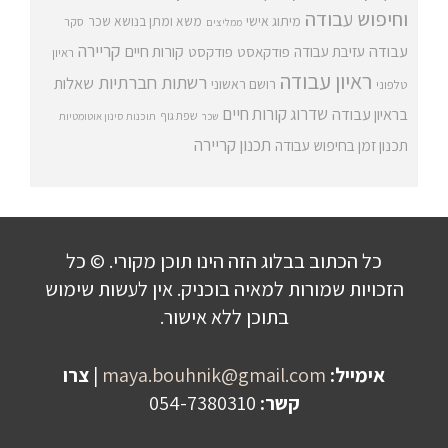
וחיפוש עבודה
מיתוג אישי
משא ומתן בנושא שכר
סקר
ממליצים
קריירה
עבודה
קורות חיים
עזיבת עבודה
פודקאסט
פודקסט
ראיון
ראיון עבודה
רשתות חברתיות
שאלות
רושם ראשוני
טלפוני
שדרוג קורות חיים
בראיון עבודה
שפת גוף
שכר
תוכנות סינון אוטומטיות
תכנון קריירה
תכנון זמן בחיפוש עבודה
כל הכתוב בבלוג הזה הינו תוכן מקורי. © כל
הזכויות שמורות למאיה בוכניק. אין לעשות שימוש
בתוכן ללא אישור.
אימייל:
maya.bouhnik@gmail.com
|
צרו
קשר:
054-7380310