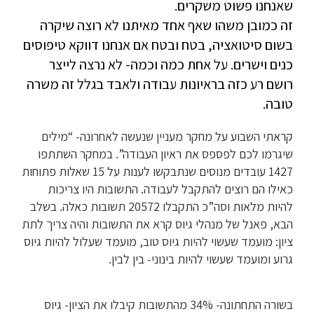
שאנחנו פשוט משקרים.
זה כמובן משהו שאף אחד מאיתנו לא רוצה שיקרה
בשום סיטואציה, בטח ובטח אם אנחנו דווקא טיפוסים
כנים וישרים. על אחת כמה וכמה- לא נרצה לייצר
רושם רע כזה בראיונות עבודה ולאבד בגלל זה משרה
טובה.
קראתי השבוע על מחקר מעניין שנעשה לאחרונה- “מילים
שיגרמו לכם לפספס את ראיון העבודה”. במחקר השתתפו
1427 עובדים מנוסים שנתבקשו לענות על 15 שאלות פתוחות
כאילו הם רוצים להתקבל לעבודה. התשובות היו צריכות
להיות מלאות וסה”כ התקבלו 20572 תשובות כאלה. בשלב
הבא, פאנל של מנהלי גיוס קרא את התשובות והיה צריך לתת
ציון: מועמד שעשוי להיות גיוס טוב, מועמד שעלול להיות גיוס
גרוע ומועמד שעשוי להיות בינוני- בין לבין.
בשורה התחתונה- 34% מהתשובות קיבלו את הציון- גיוס