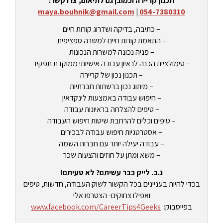
תכנון קריירה וכמובן גם לתיאום, צרו קשר:
maya.bouhnik@gmail.com
|
054-7380310
– כתיבה, בדיקה ושדרוג קורות חיים
– התאמת קורות חיים למשרה ספציפית
– פניה נכונה למשרות הנכונות
– סימולציית הכנה לראיון עבודה אישיותי ממוקדת תפקיד
– תכנון נכון של קריירה
– מיתוג נכון ברשתות חברתיות
– חיפוש עבודה באמצעות לינקדאין
– טיפים להצלחה בראיונות עבודה
– טיפים וכלים להרחבת שיטות חיפוש העבודה
– אסטרטגיות חיפוש עבודה לבכירים
– עבודה יעילה יותר עם חברות השמה
– משא ומתן על חוזים והצעות שכר
נ.ב. לייק כבר עשיתם? לא טעיתם!
בכדי להיות בעניינים בכל הקשור לשוק העבודה, חדשות, טיפים
ואפילו צחוקים- הצטרפו אלי
בפייסבוק:
www.facebook.com/CareerTips4Geeks