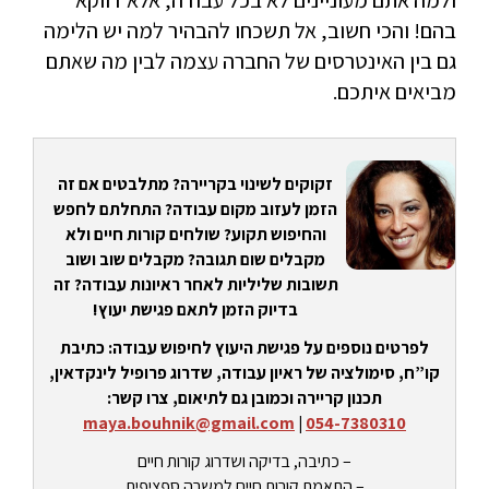
בהם! והכי חשוב, אל תשכחו להבהיר למה יש הלימה
גם בין האינטרסים של החברה עצמה לבין מה שאתם
מביאים איתכם.
זקוקים לשינוי בקריירה? מתלבטים אם זה
הזמן לעזוב מקום עבודה? התחלתם לחפש
והחיפוש תקוע? שולחים קורות חיים ולא
מקבלים שום תגובה? מקבלים שוב ושוב
תשובות שליליות לאחר ראיונות עבודה? זה
בדיוק הזמן לתאם פגישת יעוץ!
לפרטים נוספים על פגישת היעוץ לחיפוש עבודה: כתיבת
קו”ח, סימולציה של ראיון עבודה, שדרוג פרופיל לינקדאין,
תכנון קריירה וכמובן גם לתיאום, צרו קשר:
maya.bouhnik@gmail.com
|
054-7380310
– כתיבה, בדיקה ושדרוג קורות חיים
– התאמת קורות חיים למשרה ספציפית