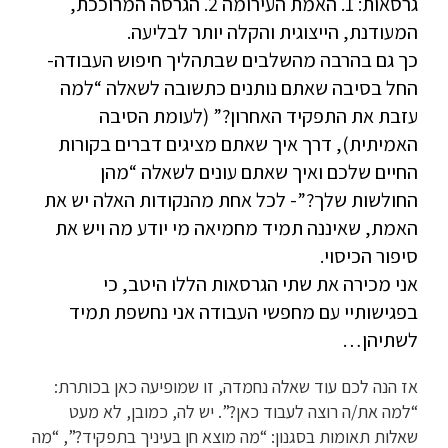
גרסאות: 1. האמת העירומה 2. הגרסה המרוככת,
המעודנת, הייצוגית והקלה יותר לבליעה.
כך גם בהרבה מהשלבים שבתהליך חיפוש העבודה-
החל בסיבה שאתם נותנים כתשובה לשאלה “למה
עזבת את התפקיד האחרון?” (לעומת הסיבה
האמיתית), דרך איך שאתם מציגים דברים בקורות
החיים שלכם ואיך שאתם עונים לשאלה “מהן
החולשות שלך?”- לכל אחת מהנקודות האלה יש את
האמת, שאיננה תמיד מחמיאה מי יודע מה ויש את
סיפור הכיסוי.
אני מכירה את שתי הגרסאות הללו היטב, כי
בפגישותיי עם מחפשי העבודה אני נחשפת תמיד
לשתיהן…
אז הנה לכם עוד שאלה נחמדה, זו שמופיעה כאן בכותרת:
“למה את/ה רוצה לעבוד כאן?”. יש לה, כמובן, לא מעט
שאלות תאומות בסגנון: “מה מוצא חן בעיניך בתפקיד?”, “מה