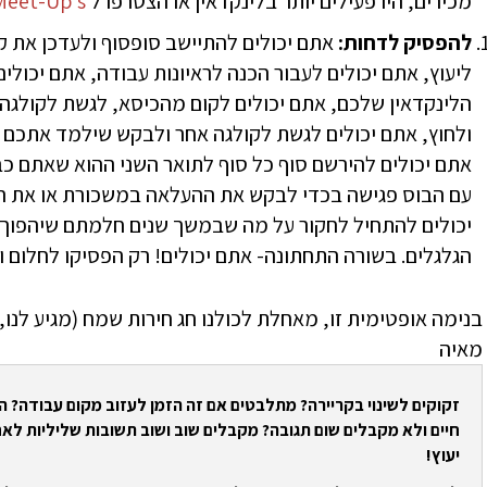
מכירים, היו פעילים יותר בלינקדאין או הצטרפו ל
Up’s
Meet-
להפסיק לדחות:
אתם יכולים להתיישב סופסוף ולעדכן את ק
ליעוץ, אתם יכולים לעבור הכנה לראיונות עבודה, אתם יכול
הלינקדאין שלכם, אתם יכולים לקום מהכיסא, לגשת לקולגה 
ולחוץ, אתם יכולים לגשת לקולגה אחר ולבקש שילמד אתכם מ
אתם יכולים להירשם סוף כל סוף לתואר השני ההוא שאתם כבר
עם הבוס פגישה בכדי לבקש את ההעלאה במשכורת או את הק
יכולים להתחיל לחקור על מה שבמשך שנים חלמתם שיהפוך
הגלגלים. בשורה התחתונה- אתם יכולים! רק הפסיקו לחלום ו
בנימה אופטימית זו, מאחלת לכולנו חג חירות שמח (מגיע לנו,
מאיה
זקוקים לשינוי בקריירה? מתלבטים אם זה הזמן לעזוב מקום עבודה? 
חיים ולא מקבלים שום תגובה? מקבלים שוב ושוב תשובות שליליות לאח
יעוץ!