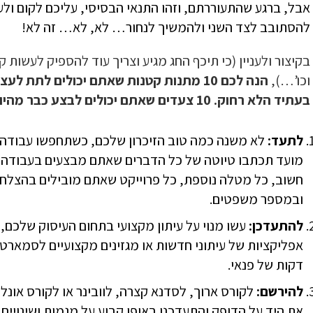
אבל, ברגע שהתעוררתם, וזהו התנאי הבסיסי, עליכם לקום ול
להסתובב לצד השני ולהמשיך לנחור… לא, לא… זה לא!
בקיצור ולעניין (כי תיכף החג מגיע וצריך עוד להספיק לעשות 
וכו’…),
הנה לכם 10 מתנות קטנות שאתם יכולים לת
בעתיד הלא רחוק. 10 צעדים שאתם יכולים לבצע כבר מהיום בכדי לשדרג את הקריירה שלכם:
לתעד:
לא משנה כמה טוב הזיכרון שלכם, כשתחפשו עבודה
מועד תכתבו טיוטה של כל הדברים שאתם מבצעים בעבודה של
חשוב, כל מטלה נוספת, כל פרוייקט שאתם מובילים בהצלח
ובמספר משפטים.
להתעדכן:
עשו מנוי על עיתון מקצועי בתחום העיסוק שלכם,
אפליקציות של עיתוני חדשות או מגזינים מקצועיים לסמארטפו
דקות של פנאי.
להירשם:
לקורס ארוך, לסדנא קצרה, לוובינר או לקורס אונל
את היד על הדופק והתעדכנו באופן קבוע על מגמות ושינויי