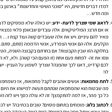
למדו דברים חדשים, היו “סוכני השינוי והחדשנות” בארגון ב
ומה חדש…
לדאוג שמי שצריך לדעת- ידע:
יש כאלה שלא מפסיקים לדבר
או אם תרצו: הפוליטיקאים. אלה עובדים שבאופן פלאי נמצאי
מאיר להם עיניים. ויש את אלה שעובדים קשה ועוד קצת ו… 
הקלעים. אלה הם אנשי הצפרדע, אנשי הדממה (סתם, סת
בחלוקה הזו שבין הקבוצות? אם בחרתם בקבוצה השניה, הטי
ונסו את זה- לפחות פעם אחת (זו הפעם הכי קשה). ולא, לא ה
לכם קרדיט, דאגו לכך שהמנהל שצריך לשמוע על העניין- י
לו!
לתת מחמאות:
אנשים אוהבים לקבל מחמאות, אז כשמחמאה מ
מה שבטוח הוא שהמחמאה שנתתם תעשה למישהו את היום ות
כל כך מהר, אז למה להתקמצן? זה לא עולה כסף ויש לזה ה
לכתוב בלוג:
מומחים בתחום מסוים? טובים בכתיבה? יש לכם 
שזה יעניין אותו? יופי! שם המשחק היום בשוק העבודה הוא 