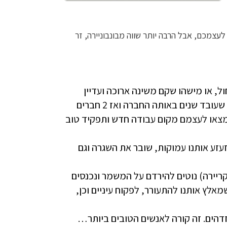
לעצמכם, אבל הרבה יותר שווה מבונבוניירה, זר
ל, או מישהו שקם משינה ארוכה ועדיין
ממצמץ בעיניו בגלל שהאור מסנוור אותו או…או פשוט מישהו שעובד שנים באותה החברה ואז 2 חברים
 מצאו לעצמם מקום עבודה חדש ותפקיד טוב
זע אותנו עמוקות, שובר את השגרה וגם
קריירה) נוטים להירדם על המשמר ונכנסים
אלץ אותנו להתעורר, לפקוח עיניים וכן,
זדהים. זה קורה לאנשים הטובים ביותר…