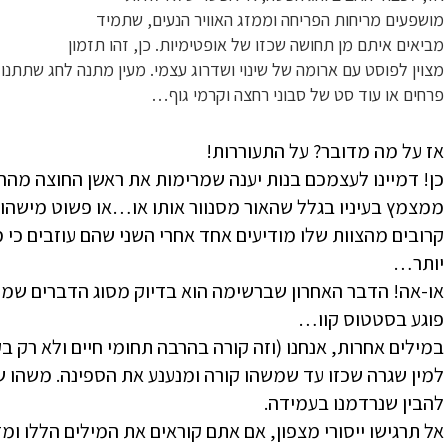
מושפעים מריחות הפריחה וממזג האוויר הנעים, שתמיד
מביאים איתם מן תחושה שכזו של אופטימיות. כן, זהו תזמון
מצוין לפוסט עם ארומה של שינוי ושדרוג עצמי. מעין מתנה לחג שתתנו 
פרחים או עוד סט של סבוני רחצה וקרמי גוף…
אז על מה מדובר? על התעוררות!
כן! דמיינו לעצמכם בנות יענה שמרימות את ראשן החוצה מהחו
קרובים מהצוות שלו מודיעים אחד אחרי השני שהם עוזבים כי
יותר…
או-אה! הדבר האחרון שברשימה הוא בדיוק מסוג הדברים שמזע
פוגע בסטטוס קוו…
במילים אחרות, אנחנו (וזה קורה בהרבה תחומי חיים ולא רק ב
למין שגרה שכזו עד שמשהו קורה ומנענע את הספינה. משהו שמ
להבין שנרדמנו בעמידה.
אל תרגישו ייסורי מצפון, אם אתם קוראים את המילים הללו ומ