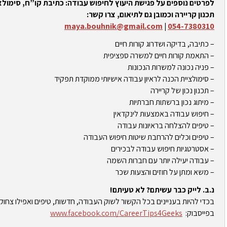
לפרטים נוספים על פגישת היעוץ לחיפוש עבודה: כתיבת קו”ח, סימולצי
תכנון קריירה וכמובן גם לתיאום, צרו קשר:
maya.bouhnik@gmail.com
|
054-7380310
– כתיבה, בדיקה ושדרוג קורות חיים
– התאמת קורות חיים למשרה ספציפית
– פניה נכונה למשרות הנכונות
– סימולציית הכנה לראיון עבודה אישיותי ממוקדת תפקיד
– תכנון נכון של קריירה
– מיתוג נכון ברשתות חברתיות
– חיפוש עבודה באמצעות לינקדאין
– טיפים להצלחה בראיונות עבודה
– טיפים וכלים להרחבת שיטות חיפוש העבודה
– אסטרטגיות חיפוש עבודה לבכירים
– עבודה יעילה יותר עם חברות השמה
– משא ומתן על חוזים והצעות שכר
נ.ב. לייק כבר עשיתם? לא טעיתם!
בכדי להיות בעניינים בכל הקשור לשוק העבודה, חדשות, טיפים ואפילו צחוק
בפייסבוק:
www.facebook.com/CareerTips4Geeks