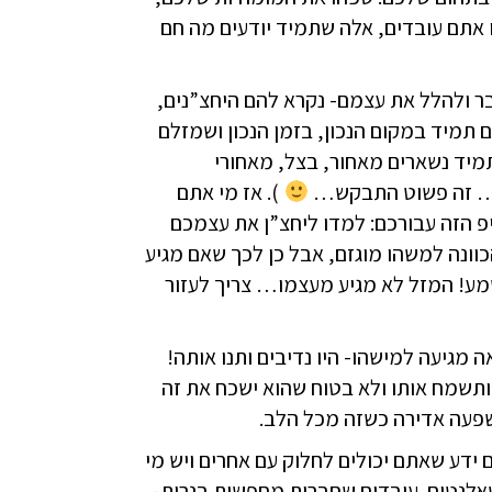
ו אתם עובדים, אלה שתמיד יודעים מה חם
 ולהלל את עצמם- נקרא להם היחצ”נים,
ם תמיד במקום הנכון, בזמן הנכון ושמזלם
תמיד נשארים מאחור, בצל, מאחורי
ם… זה פשוט התבקש…
). אז מי אתם
פ הזה עבורכם: למדו ליחצ”ן את עצמכם
כוונה למשהו מוגזם, אבל כן לכך שאם מגיע
שמע! המזל לא מגיע מעצמו… צריך לעזור
גיעה למישהו- היו נדיבים ותנו אותה!
שמח אותו ולא בטוח שהוא ישכח את זה
שפעה אדירה כשזה מכל הלב.
ידע שאתם יכולים לחלוק עם אחרים ויש מי
:טאלנטים. עובדים שחברות מחפשות בנרות-