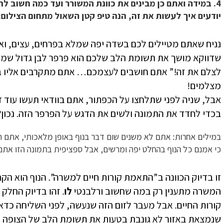
4. במידה ואתם כן מבינים את כוונת המשורר ועד כמה חשוב ל
יודעים איך לעשות את זה, הנה טיפ קטן השאול מתחום הצילום:
נניח שאתם מטיילים לכם בשדה יפה שמלא בפרחים, עצים, ואפ
שדווקא מושך את תשומת הלב שלכם הוא פרפר לבן גדול שמתייש
לצלם את זה!” אתם חושבים לעצמכם… אתם מתקרבים אליו ב
מצלמים!
אבל, שניה לפני שתלחצו על הכפתור, אתם בוודאי תעשו עוד 
בכדי לחדד את התמונה ולשים את הדגש על הפרפר הזה. נכון?
במילים אחרות: אתם לא משנים שום דבר בנוף באופן מלאכותי, אתם 
כי אמנם כל הנוף בהחלט יפה ומרשים, אבל ספציפית בתמונה הזו אתם 
זו בדיוק הכוונה ב”התאמת קורות חיים למשרה”. הנוף הוא ה
המשרה מתענין רק במה שחשוב ורלבנטי
לו
. זהו בדיוק החלק 
קורות החיים. אבל מעבר לזום הזה שנעשה, לפני השליחה כדא
שנמצאת באזור לא גונבת בטעות את תשומת הלב של הצופה מ