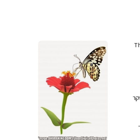
The
קר