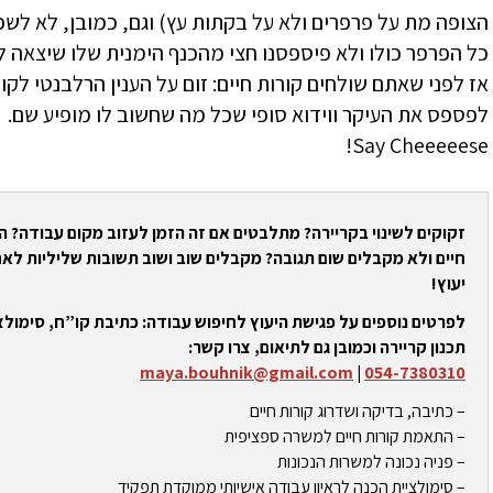
הצופה מת על פרפרים ולא על בקתות עץ) וגם, כמובן, לא לש
כל הפרפר כולו ולא פיספסנו חצי מהכנף הימנית שלו שיצאה 
אז לפני שאתם שולחים קורות חיים: זום על הענין הרלבנטי לקו
לפספס את העיקר ווידוא סופי שכל מה שחשוב לו מופיע שם.
Say Cheeeeese!
זקוקים לשינוי בקריירה? מתלבטים אם זה הזמן לעזוב מקום עבודה? 
חיים ולא מקבלים שום תגובה? מקבלים שוב ושוב תשובות שליליות לאח
יעוץ!
לפרטים נוספים על פגישת היעוץ לחיפוש עבודה: כתיבת קו”ח, סימולצי
תכנון קריירה וכמובן גם לתיאום, צרו קשר:
maya.bouhnik@gmail.com
|
054-7380310
– כתיבה, בדיקה ושדרוג קורות חיים
– התאמת קורות חיים למשרה ספציפית
– פניה נכונה למשרות הנכונות
– סימולציית הכנה לראיון עבודה אישיותי ממוקדת תפקיד