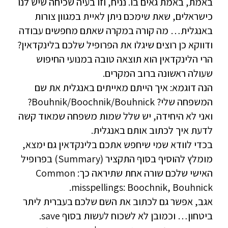
באמת, באמת גאים בו. נניח, וזו בעיה שכיחה שיש לנו
כישראלים, שאת שימכם ניתן לאיית במגוון צורות
באנגלית… מה קורה במקרה שאתם מחפשים עבודה
ודווקא כן רוצים שיגלו את הפרופיל שלכם בלינקדאין?
הרי הלינקדאין הוא תוצאה טובה במנועי החיפוש
שעולה ראשונה ברוב המקרים.
הנה דוגמא: איך הייתם מאייתים באנגלית את שם
המשפחה שלי? Bouhnik/Boochnik/Bouhnick?
ואני לא היחידה, יש שלל שמות משפחה שמאוד קשה
לדעת איך לכתוב אותם באנגלית.
בכדי לוודא שמי שיחפש אתכם בלינקדאין גם ימצא,
מומלץ להוסיף בסוף התקציר (Summary) בפרופיל
האישי שלכם שורה אחת שתיראה כך: Common
misspellings: Boochnik, Bouhnick.
אגב, אפשר גם לכתוב את השם שלכם בעברית ליתר
ביטחון… וכמובן לא לשכוח לעשות בסוף save.