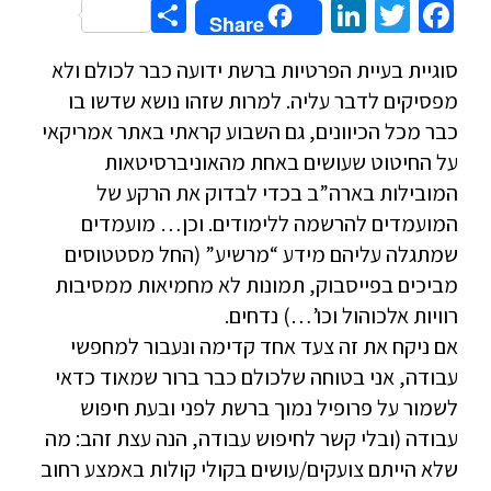
Share
LinkedIn
Twitter
Facebook
Share
סוגיית בעיית הפרטיות ברשת ידועה כבר לכולם ולא
מפסיקים לדבר עליה. למרות שזהו נושא שדשו בו
כבר מכל הכיוונים, גם השבוע קראתי באתר אמריקאי
על החיטוט שעושים באחת מהאוניברסיטאות
המובילות בארה”ב בכדי לבדוק את הרקע של
המועמדים להרשמה ללימודים. וכן… מועמדים
שמתגלה עליהם מידע “מרשיע” (החל מסטטוסים
מביכים בפייסבוק, תמונות לא מחמיאות ממסיבות
רוויות אלכוהול וכו’…) נדחים.
אם ניקח את זה צעד אחד קדימה ונעבור למחפשי
עבודה, אני בטוחה שלכולם כבר ברור שמאוד כדאי
לשמור על פרופיל נמוך ברשת לפני ובעת חיפוש
עבודה (ובלי קשר לחיפוש עבודה, הנה עצת זהב: מה
שלא הייתם צועקים/עושים בקולי קולות באמצע רחוב