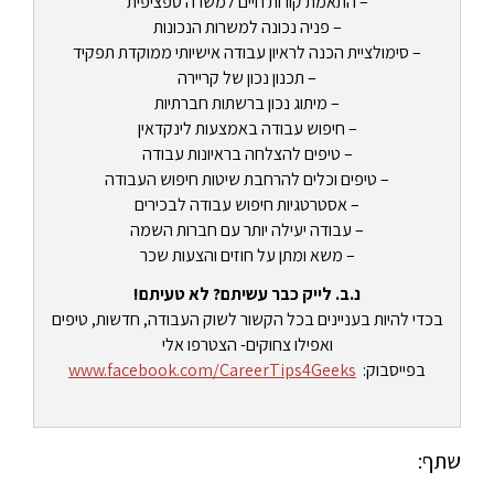
– התאמת קורות חיים למשרה ספציפית
– פניה נכונה למשרות הנכונות
– סימולציית הכנה לראיון עבודה אישיותי ממוקדת תפקיד
– תכנון נכון של קריירה
– מיתוג נכון ברשתות חברתיות
– חיפוש עבודה באמצעות לינקדאין
– טיפים להצלחה בראיונות עבודה
– טיפים וכלים להרחבת שיטות חיפוש העבודה
– אסטרטגיות חיפוש עבודה לבכירים
– עבודה יעילה יותר עם חברות השמה
– משא ומתן על חוזים והצעות שכר
נ.ב. לייק כבר עשיתם? לא טעיתם!
בכדי להיות בעניינים בכל הקשור לשוק העבודה, חדשות, טיפים
ואפילו צחוקים- הצטרפו אלי
בפייסבוק:
www.facebook.com/CareerTips4Geeks
שתף: