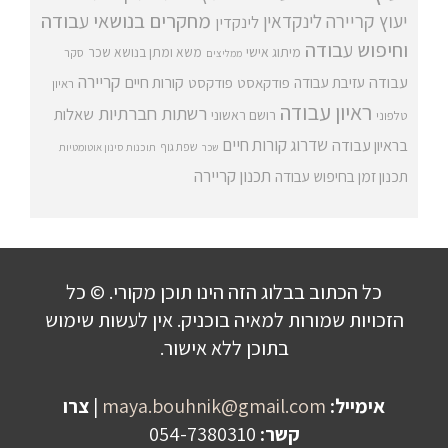
מחקרים בנושאי עבודה
יעוץ קריירה
לינקדאין
לינקדין
וחיפוש עבודה
מיתוג אישי
משא ומתן בנושא שכר
סקר
ממליצים
קריירה
עבודה
קורות חיים
עזיבת עבודה
פודקאסט
פודקסט
ראיון
ראיון עבודה
רשתות חברתיות
שאלות
רושם ראשוני
טלפוני
שדרוג קורות חיים
בראיון עבודה
שפת גוף
שכר
תוכנות סינון אוטומטיות
תכנון קריירה
תכנון זמן בחיפוש עבודה
כל הכתוב בבלוג הזה הינו תוכן מקורי. © כל
הזכויות שמורות למאיה בוכניק. אין לעשות שימוש
בתוכן ללא אישור.
אימייל:
maya.bouhnik@gmail.com
|
צרו
קשר:
054-7380310