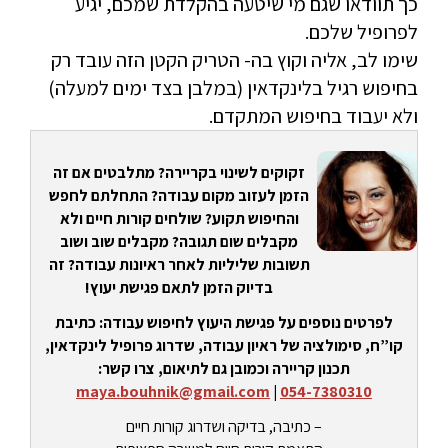
כך תוודאו שגם מי שיטעה בהקלדת שמכם, יגיע
לפרופיל שלכם.
שימו לב, אליה וקוץ בה- הטריק הקטן הזה עובד רק
בחיפוש רגיל בלינקדאין (במלבן בצד ימים למעלה)
ולא יעבוד בחיפוש המתקדם.
זקוקים לשינוי בקריירה? מתלבטים אם זה
הזמן לעזוב מקום עבודה? התחלתם לחפש
והחיפוש תקוע? שולחים קורות חיים ולא
מקבלים שום תגובה? מקבלים שוב ושוב
תשובות שליליות לאחר ראיונות עבודה? זה
בדיוק הזמן לתאם פגישת יעוץ!
לפרטים נוספים על פגישת היעוץ לחיפוש עבודה: כתיבת
קו”ח, סימולציה של ראיון עבודה, שדרוג פרופיל לינקדאין,
תכנון קריירה וכמובן גם לתיאום, צרו קשר:
maya.bouhnik@gmail.com
|
054-7380310
– כתיבה, בדיקה ושדרוג קורות חיים