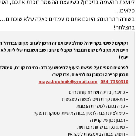
ליועצת ההשמה בזיכרון? כשיועצת ההשמה זוכרת אתכם, הסיכ
פלאים…
בשורה התחתונה: היו גם אתם מועמדים כאלה שלא שוכחים… 
בהצלחה!
זקוקים לשינוי בקריירה? מתלבטים אם זה הזמן לעזוב מקום עבודה? 
חיים ולא מקבלים שום תגובה? מקבלים שוב ושוב תשובות שליליות לאח
יעוץ!
לפרטים נוספים על פגישת היעוץ לחיפוש עבודה: כתיבת קו”ח, סימולצי
תכנון קריירה וכמובן גם לתיאום, צרו קשר:
maya.bouhnik@gmail.com
|
054-7380310
– כתיבה, בדיקה ושדרוג קורות חיים
– התאמת קורות חיים למשרה ספציפית
– פניה נכונה למשרות הנכונות
– סימולציית הכנה לראיון עבודה אישיותי ממוקדת תפקיד
– תכנון נכון של קריירה
– מיתוג נכון ברשתות חברתיות
– חיפוש עבודה באמצעות לינקדאין