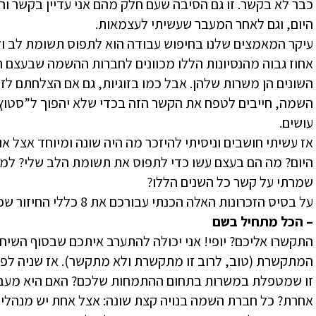
כבר לא בקשר. זו גם הסיבה שעם חלק מהם אני עדיין בקשר וה
היום, וגם לאחר המעבר שעשיתי לעצמאות.
עיקר המאמצים שלנו בחיפוש עבודה הוא לתפוס תשומת לב ול
אחוז גבוה מהנסיונות הללו מכוונים לחברות ההשמה שבעצם
השונים הן משרות שלהן. אבל כמו בזוגיות, גם אם הצלחתם ל
השמה, חייבים לטפח את הקשר הזה בכדי שלא יהפוך ל”סטוץ”
עושים.
אז עשיתי חושבים וניסיתי להיזכר מה היה שונה ומיוחד אצל 
היום? מה הם בעצם עשו כדי לתפוס את תשומת הלב שלי? למה 
שמרתי על קשר כל השנים הללו?
על בסיס הזכרונות האלה הכנתי עבורכם את 8 כללי החיזור שכל מחפשי העבודה חייבים לדעת. והרי הם:
– הכל מתחיל בשם
התקשרו אליכם? יופי! אני יכולה להתערב איתכם שבסוף השיח
המתקשרת (טוב, לרוב זו מתקשרת ולא מתקשר). אז שניה לפני
זו שמטפלת במשרות בתחום ההתמחות שלכם? האם היא מעבי
אחרת? כל חברת השמה בנויה קצת שונה: אצל אחת יש מנהלי ל