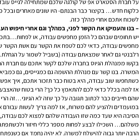
על חברת הסטארט אפ של קולגה שלכם שמתחילה לגייס עובד
כלקוח חדש… בקיצור כבר הבנתם- היו שונים מאחרים ובכל פ
לשכוח אתכם אחרי מהלך כזה.
– בנו והעמיקו את הקשר לפני, במהלך וגם אחרי חיפוש הע
יש תחומים שבהם כל הזמן מחפשים עבודה, או לפחות…בתכיפ
מחפשים עבודה, כדאי לכם לטפח את הקשר עם אשת הקשר ש
רלבנטי גם לאחר שמצאתם עבודה (בשביל לשמור על הגחלת….
בקשו ממנהלת הגיוס בחברה שלכם לקשר אתכם עם חברת הה
כשתחפשו שוב עבודה, היא בטוח כבר תזכור אתכם, איך אפש
אז למה בכלל כדאי לכם להתאמץ כל כך? הרי בטוח שהאצבעו
שהם חייבים כבר לכתוב תגובה על כך שזה לא הגיוני…זה ה
במועמדים ולהציע להם משרות, אז למה צריך לעשות עבורם א
הסיבה היא שעד כמה שזו העבודה שלהם למצוא לכם עבודה, ה
משלהם… השכילו לבצע לפחות מספר כללי חיזור ולכשתפתח 
הרבה יותר גבוה להישלח למשרה. לא יהיה נחמד אם כשנפתח