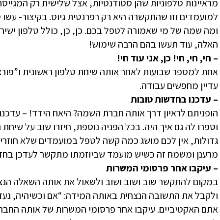
מראיינות טלפוניות שהן סטודנטיות, אצל שלישית רק המגיי
למועמדים וזו שהתקשרה היא רק רפרנטית גיוס. בקיצור- עשו ט
ומה שמה של מי שאמורה לטפל בכם. כן, כן, כולל טלפון ישיר
האלה, עוד תעשו בהם הרבה שימוש!
– חי, חי, חי! כן, אני עוד חי!
אחת למספר שבועות לאחר אותה שיחת טלפון ראשונית ו”פור
עדיין מחפשים עבודה.
– עדכנו בחדשות טובות
הופניתם לראיון דרך אותה חברת השמה? היאח הידד! – עדכנ
וספרו לה גם איך היה. בכל הפניה נוספת, חיזרו שוב על שי
גדולות, אין לכם מושג כמה קשה לטפל במועמדים שלא חוזרים
מרענן ומשמח זה כשיש מועמד שביוזמתו מתקשר לעדכן בחד
– עיקבו אחר פרסומי המשרות
במקום להתקשר שוב ושוב ושוב ולשאול את אותה השאלה הנצח
ולקבל את התשובה הנצחית באותה המידה: “אם וכשיהיה, נעדכן
אתם האקטיביים. עיקבו אחר פרסומי המשרות של אותה החב