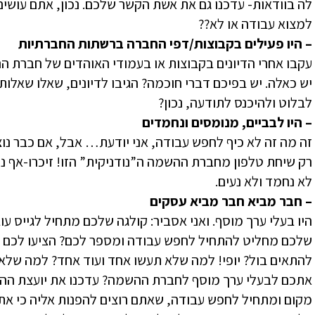
לה בוודאות- עדכנו גם את אשת הקשר שלכם. נכון, אתם עוש
למצוא עבודה או לא??
– היו פעילים בקבוצות/דפי החברה ברשתות החברתיות
עקבו אחרי הדיונים בקבוצות או בעמודי האוהדים של חברת 
יש כאלה. יש בפיכם דברי חוכמה? הגיבו לדיונים, שאלו שאלו
לבלוט ולהיכנס לתודעה, נכון?
– היו לבביים, מנומסים ונחמדים
זה מה זה לא כיף לחפש עבודה, אני יודעת… אבל, אם כבר נוצר 
רק שיחת טלפון מחברת ההשמה ה”נודניקית” הזו! זיכרו-אף נ
לא נחמד ולא נעים.
– חבר מביא חבר מביא עסקים
היו בעלי ערך מוסף. ואני אסביר: קולגה שלכם מתחיל לגייס ע
שלכם מחליט להתחיל לחפש עבודה ומספר לכם? הציעו לכם 
להתאים בול? יופי! למה שלא תעשו אחד ועוד אחד? למה שלא 
אתכם לבעלי ערך מוסף לחברת ההשמה? עדכנו את יועצת ההש
מקום ומתחיל לחפש עבודה, שאתם רוצים להפנות אליה כי א