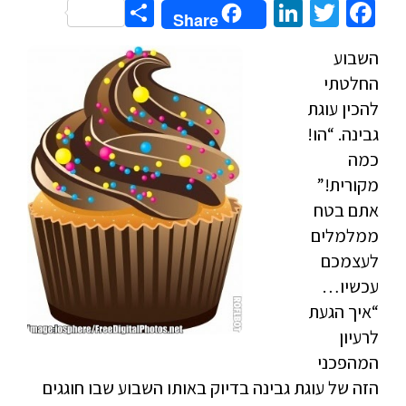
Share
LinkedIn
Twitter
Facebook
Share
השבוע
החלטתי
להכין עוגת
גבינה. “הו!
כמה
מקורית!”
אתם בטח
ממלמלים
לעצמכם
עכשיו…
“איך הגעת
לרעיון
המהפכני
הזה של עוגת גבינה בדיוק באותו השבוע שבו חוגגים