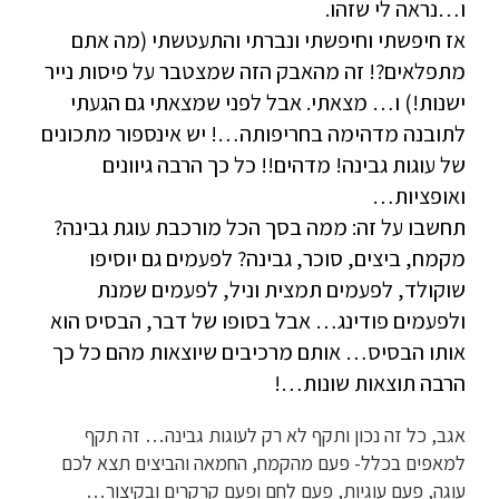
ו…נראה לי שזהו.
אז חיפשתי וחיפשתי ונברתי והתעטשתי (מה אתם
מתפלאים?! זה מהאבק הזה שמצטבר על פיסות נייר
ישנות!) ו… מצאתי. אבל לפני שמצאתי גם הגעתי
לתובנה מדהימה בחריפותה…! יש אינספור מתכונים
של עוגות גבינה! מדהים!! כל כך הרבה גיוונים
ואופציות…
תחשבו על זה: ממה בסך הכל מורכבת עוגת גבינה?
מקמח, ביצים, סוכר, גבינה? לפעמים גם יוסיפו
שוקולד, לפעמים תמצית וניל, לפעמים שמנת
ולפעמים פודינג… אבל בסופו של דבר, הבסיס הוא
אותו הבסיס… אותם מרכיבים שיוצאות מהם כל כך
הרבה תוצאות שונות…!
אגב, כל זה נכון ותקף לא רק לעוגות גבינה… זה תקף
למאפים בכלל- פעם מהקמח, החמאה והביצים תצא לכם
עוגה, פעם עוגיות, פעם לחם ופעם קרקרים ובקיצור…