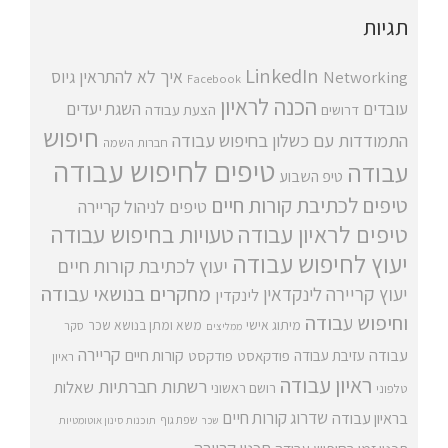
תגיות
LinkedIn
איך לא להתראין
גיוס
Networking
Facebook
הכנה לראיון
עובדים
השגת יעדים
דרושים
הצעת עבודה
חיפוש
התמודדות עם כשלון בחיפוש עבודה
חברות השמה
טיפים לחיפוש עבודה
עבודה
טיפ השבוע
טיפים לכתיבת קורות חיים
טיפים לניהול קריירה
טיפים לראיון עבודה
טעויות בחיפוש עבודה
יעוץ לחיפוש עבודה
יעוץ לכתיבת קורות חיים
מחקרים בנושאי עבודה
יעוץ קריירה
לינקדאין
לינקדין
וחיפוש עבודה
מיתוג אישי
משא ומתן בנושא שכר
סקר
ממליצים
קריירה
עבודה
קורות חיים
עזיבת עבודה
פודקאסט
פודקסט
ראיון
ראיון עבודה
רשתות חברתיות
שאלות
רושם ראשוני
טלפוני
שדרוג קורות חיים
בראיון עבודה
שפת גוף
שכר
תוכנות סינון אוטומטיות