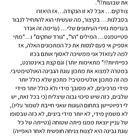
את שבועות?!”.
צודקים… אבל לא זו הנקודה…אז היאזרו
בסבלנות… בקיצור, מה שעשיתי הוא להתחיל לנבור
בערימת גזירי העיתונים שלי… (ערימה זה אנדר
סטייטמנט… המילים “הר”, “גורד שחקים” ו…”מתי
אספיק אי פעם לנסות את כל המתכונים האלה, אז
למה לעזאזל אני ממשיכה לאסוף אותם בכזו
כפייתיות?!” מתאימות יותר) וגם קצת באינטרנט,
במטרה למצוא את מתכון עוגת הגבינה האולטימטיבי.
מה זה מתכון אולטימטיבי? מתכון שלא כולל יותר
מידי מרכיבים, לא מסובך מידי ולא כולל יותר מידי
שלבים, כזה שיש סיכוי גבוה שיצליח (כי בכל זאת, יש
לי רפיוטיישן בתחום העוגות שאני חייבת לשמור עליו),
לא משמין מידי, לא יותר מידי ביצים, לא כזה שבסופו
של עניין יוצאת ממנו פיתה שטוחה (נטייתה של כל
עוגת גבינה היא לצנוח צניחה חופשית לאחר האפייה)