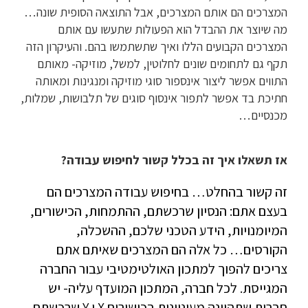
המצרכים הם אותם המצרכים, אבל התוצאה הסופית שונה…
מה שיוצר את ההבדל הוא הפעולות שתעשו עם אותם
המצרכים הקבועים הללו ואיך שתשתמשו בהם. והעיקרון הזה
תקף גם לתחומים שונים לחלוטין, למשל, מוזיקה- מאותם
התווים אפשר ליצור אינספור סוגי מוזיקה ומנגינות ומאותה
חתיכת בד אפשר לתפור אינסוף סוגים של תלבושות, שמלות,
מכנסיים…
אז תשאלו איך זה בכלל קשור לחיפוש עבודה?
זה קשור בהחלט… בחיפוש עבודה המצרכים הם
בעצם אתם: הנסיון שרכשתם, ההתמחות, הכישורים,
המיומנויות, הידע הטכני שלכם, ההשכלה,
הקורסים… כל אלה הם המצרכים שאיתם אתם
צריכים להפוך למתכון האולטימטיבי עבור החברה
המגייסת. לכל חברה, המתכון המועדף עליה- יש
חברות שתהיינה מעוניינות בכישורים X ו Y שרכשתם