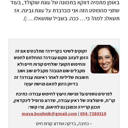
באופן מתמיה דווקא בתמונה של עוגת שוקולד, בעוד
שחצי מהפוסט הזה אני מברברת על עוגת גבינה. אז
תשאלו: למה? כי… ככה. בשביל שתשאלו… :).
זקוקים לשינוי בקריירה? מתלבטים אם זה
הזמן לעזוב מקום עבודה? התחלתם לחפש
והחיפוש תקוע? שולחים קורות חיים ולא
מקבלים שום תגובה? מקבלים שוב ושוב
תשובות שליליות לאחר ראיונות עבודה? זה
בדיוק הזמן לתאם פגישת יעוץ!
לפרטים נוספים על פגישת היעוץ לחיפוש עבודה: כתיבת
קו”ח, סימולציה של ראיון עבודה, שדרוג פרופיל לינקדאין,
תכנון קריירה וכמובן גם לתיאום, צרו קשר:
maya.bouhnik@gmail.com
|
054-7380310
– כתיבה, בדיקה ושדרוג קורות חיים