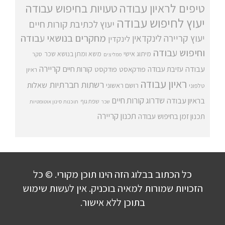
טיפים לראיון עבודה
טעויות בחיפוש עבודה
יעוץ לחיפוש עבודה
יעוץ לכתיבת קורות חיים
מחקרים בנושאי עבודה
יעוץ קריירה
לינקדאין
לינקדין
וחיפוש עבודה
מיתוג אישי
משא ומתן בנושא שכר
סקר
ממליצים
קריירה
עבודה
קורות חיים
עזיבת עבודה
פודקאסט
פודקסט
ראיון
ראיון עבודה
רשתות חברתיות
שאלות
רושם ראשוני
טלפוני
שדרוג קורות חיים
בראיון עבודה
שפת גוף
שכר
תוכנות סינון אוטומטיות
תכנון קריירה
תכנון זמן בחיפוש עבודה
כל הכתוב בבלוג הזה הינו תוכן מקורי. © כל
הזכויות שמורות למאיה בוכניק. אין לעשות שימוש
בתוכן ללא אישור.