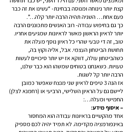
ומאמצים מאשר השני. עם הילד השני, יש כבר תחושה
קצת יותר נינוחה ומנוסה בבחינת- “עשינו את זה כבר
פעם אחת… השניה תהיה הרבה יותר קלה…”.
כך גם בחיפוש עבודה- רוב האנשים מתכוננים הרבה
יותר לראיון הראשון מאשר לראיונות שמגיעים אחריו.
טוב, זה די טבעי שהרי כל ראיון נוסף מעלה את
תחושת הביטחון העצמי. אבל, אליה וקוץ בה,
כשהביטחון עולה, דווקא אז יש יותר סיכויים לעשות
טעויות. כשאנחנו בטוחים שמשהו הוא כבר שלנו,
הרבה יותר קל לשגות.
אז הנה 3 טיפים לראיון שני מנצח שאפשר כמובן
ליישם גם על הראיון השלישי, הרביעי או (רחמנא לצלן)
החמישי ומעלה…:
– איסוף מידע:
אחד מהקשיים בראיונות עבודה הוא המחסור
באינפורמציה מקדימה. לא תמיד יהיה לכם מספיק