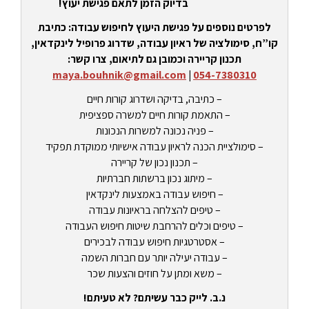
בדיוק הזמן לתאם פגישת יעוץ!
לפרטים נוספים על פגישת היעוץ לחיפוש עבודה: כתיבת
קו”ח, סימולציה של ראיון עבודה, שדרוג פרופיל לינקדאין,
תכנון קריירה וכמובן גם לתיאום, צרו קשר:
maya.bouhnik@gmail.com
|
054-7380310
– כתיבה, בדיקה ושדרוג קורות חיים
– התאמת קורות חיים למשרה ספציפית
– פניה נכונה למשרות הנכונות
– סימולציית הכנה לראיון עבודה אישיותי ממוקדת תפקיד
– תכנון נכון של קריירה
– מיתוג נכון ברשתות חברתיות
– חיפוש עבודה באמצעות לינקדאין
– טיפים להצלחה בראיונות עבודה
– טיפים וכלים להרחבת שיטות חיפוש העבודה
– אסטרטגיות חיפוש עבודה לבכירים
– עבודה יעילה יותר עם חברות השמה
– משא ומתן על חוזים והצעות שכר
נ.ב. לייק כבר עשיתם? לא טעיתם!