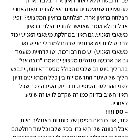
עם זה ובטח שלא לאחר ראיון אחד בלבד. אחת
מהטעויות שמועמדים עושים היא להוריד פאזה אחרי
הצלחה בראיון אחד. הצלחתם בראיון המקצועי? יופי!
אבל זה לא אומר שאפשר להוריד הילוך בראיון
משאבי האנוש. גם ראיון במחלקת משאבי האנוש יכול
להרוס לכם ויש ארגונים שבהם למנהלי הגיוס (או
משאבי האנוש) יש כוח רב וזכות וטו לדחיית מועמד
גם אם ארבעה מנהלים מקצועיים אמרו “רוצה אני”…
בתהליך גיוס רב שלבים הכולל מספר ראיונות, יתבצע
הליך של שיתוף התרשמויות בין כלל המראיינים ודיון
לפני ההחלטה הסופית. זו בדיוק הסיבה לכך שכל
ראיון חשוב בדיוק כמו זה שקדם לו או זה שיגיע
לאחריו.
– I DO!!!
טוב, אני כנראה בסימן של כותרות באנגלית היום,
אבל הכוונה שלי היא כזו: בכל שלב וכל עוד החלטתם