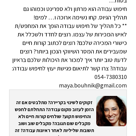
בטוח…
חיפוש עבודה הוא מרתון ולא ספרינט וכמוהו גם
תהליך הגיוס. קחו נשימה ארוכה ו… למים!
** כל תהליך של חיפוש עבודה הופך את המחפש/ת
לאיש המכירות של עצמו. רוצים לחדד ולשכלל את
כישורי המכירה שלכם? רוצים לכתוב קורות חיים
שמעבירים את המסר השיווקי הנכון ביותר? רוצים
לדעת טוב יותר איך למכור את היכולות שלכם בראיון
עבודה? צרו קשר לתיאום פגישת יעוץ לחיפוש עבודה:
054-7380310
maya.bouhnik@gmail.com
זקוקים לשינוי בקריירה? מתלבטים אם זה
הזמן לעזוב מקום עבודה? התחלתם לחפש
והחיפוש תקוע? שולחים קורות חיים ולא
מקבלים שום תגובה? מקבלים שוב ושוב
תשובות שליליות לאחר ראיונות עבודה? זה