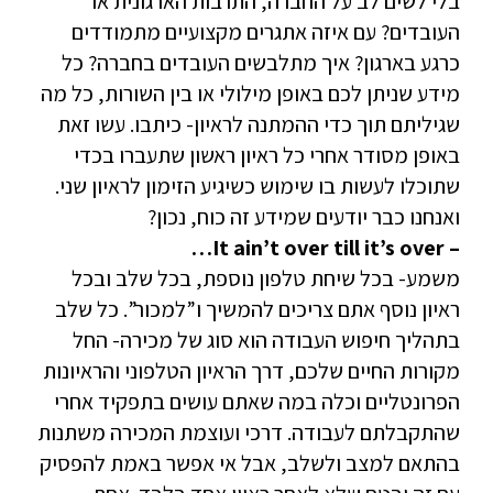
בלי לשים לב על החברה, התרבות הארגונית או
העובדים? עם איזה אתגרים מקצועיים מתמודדים
כרגע בארגון? איך מתלבשים העובדים בחברה? כל
מידע שניתן לכם באופן מילולי או בין השורות, כל מה
שגיליתם תוך כדי ההמתנה לראיון- כיתבו. עשו זאת
באופן מסודר אחרי כל ראיון ראשון שתעברו בכדי
שתוכלו לעשות בו שימוש כשיגיע הזימון לראיון שני.
ואנחנו כבר יודעים שמידע זה כוח, נכון?
– It ain’t over till it’s over…
משמע- בכל שיחת טלפון נוספת, בכל שלב ובכל
ראיון נוסף אתם צריכים להמשיך ו”למכור”. כל שלב
בתהליך חיפוש העבודה הוא סוג של מכירה- החל
מקורות החיים שלכם, דרך הראיון הטלפוני והראיונות
הפרונטליים וכלה במה שאתם עושים בתפקיד אחרי
שהתקבלתם לעבודה. דרכי ועוצמת המכירה משתנות
בהתאם למצב ולשלב, אבל אי אפשר באמת להפסיק