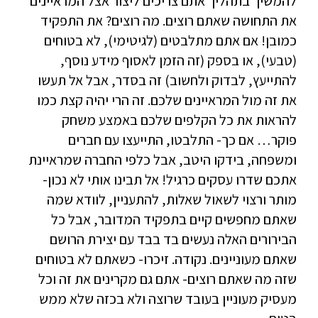
להמשיך בתהליך אתם צריכים ליצור אצל המראיינים
את התחושה שאתם רוצים. מה רוצים? את התפקיד
כמובן! אם אתם מתלבטים (לגיטימי), לא בטוחים
(טבעי), או בספק (זה הזמן לאסוף מידע נוסף,
להתייעץ, לבדוק ולחשוב) זה בסדר, אבל אל תעשו
את זה מול המראיינים שלכם. זה הרי יהיה קצת כמו
להראות את כל הקלפים שלכם באמצע משחק
פוקר… אם כך- התלבטו, התייעצו עם חברים
ומשפחה, בידקו היטב, אבל כלפי החברה שמראיינת
אתכם שדרו עסקים כרגיל! אל תבינו אותי לא נכון-
מותר ורצוי לשאול שאלות, להתעניין, לוודא שמה
שאתם מחפשים קיים בתפקיד המדובר, אבל כל
הבירורים האלה נעשים בד בבד עם יצירת הרושם
שאתם מעוניינים. נקודה. זיכרו- כשאתם לא בטוחים
שזה מה שאתם רוצים- אתם גם מקרינים את זה וכל
מעסיק מעוניין בעובד שרוצה ולא בכזה שלא ממש