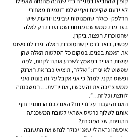
קופון שהחביאו במגירה כדי שנהנה מהנחה שאפילו
לא ידענו שקיימת ואף ישלפו דוגמיות מאחורי
הדלפק- כאלה שהמנוסות שבינינו יודעות שיש
בערימות ממש שם מתחת ושמיועדות רק לאלה
שהמוכרות חפצות ביקרן.
עכשיו, בואו ונדמיין שהמוכרות האלה יגידו לנו פשוט
את האמת בפנים: במקום כל הסלטות האלה שהן
עושות באוויר במאמץ לשכנע אותנו לקנות, למה
שפשוט לא יגידו: “יאללה, תוציאי כבר את הארנק
ופשוט תקני. למה? כי אני אקבל על זה בונוס ואני
ממש צריכה את זה עכשיו, את יודעת… המשכנתה
לוחצת וכל זה…”.
האם זה יעבוד עלינו יותר? האם לבנו הרחום ידחוף
אותנו לשלוף כרטיס אשראי לטובת המשכנתה
התופחת של המוכרת?
איכשהו נראה לי שאני יכולה לנחש את התשובה