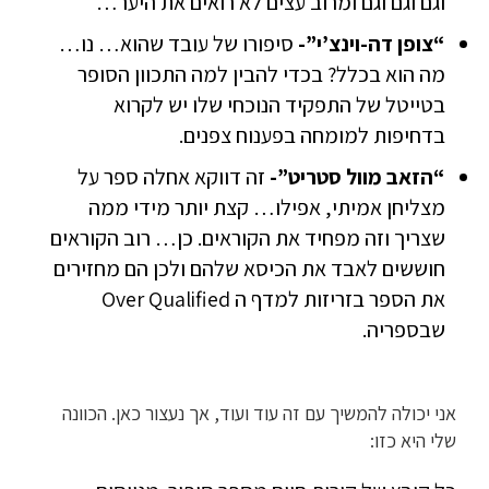
וגם וגם וגם ומרוב עצים לא רואים את היער…
“צופן דה-וינצ’י”-
סיפורו של עובד שהוא… נו…
מה הוא בכלל? בכדי להבין למה התכוון הסופר
בטייטל של התפקיד הנוכחי שלו יש לקרוא
בדחיפות למומחה בפענוח צפנים.
“הזאב מוול סטריט”-
זה דווקא אחלה ספר על
מצליחן אמיתי, אפילו… קצת יותר מידי ממה
שצריך וזה מפחיד את הקוראים. כן… רוב הקוראים
חוששים לאבד את הכיסא שלהם ולכן הם מחזירים
את הספר בזריזות למדף ה Over Qualified
שבספריה.
אני יכולה להמשיך עם זה עוד ועוד, אך נעצור כאן. הכוונה
שלי היא כזו: