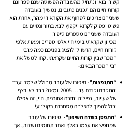
קשור. בואו ונתחיל מהעובדה הפשוטה שגם ספר וגם
קורות חיים הם תכנים כתובים, נמשיך בעובדה
ששניהם צריכים לסחוף את הקורא די מהר, אחרת הוא
פשוט יפסיק לקרוא ויקפוץ לבא בתור ונסיים עם
העובדה ששניהם מספרים סיפור.
מכיוון שקראתי בימי חיי אלפי ספרים ומאות אלפי
קורות חיים, הרשו לי להציג בפניכם כמה מרבי
המכר שבין קורות החיים שקראתי. קחו למשל את
רבי המכר הבאים:-
“התנפצות”-
סיפורו של עובד מהולל שלמד ועבד
והתקדם וקודם עד… 2005. ומאז? כבר לא. רצף
של טעויות, נפילות וחזרה אחורנית. היי, זה אפילו
יכול להפוך להצלחה מסחררת בקולנוע!
“
התפסן בשדה השיפון”-
סיפורו של עובד
שמחפש את עצמו באלף ואחד תחומים ושדות, אך