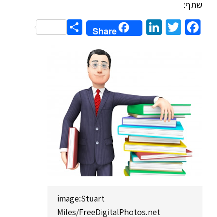
שתף:
Share
LinkedIn
Twitter
Facebook
Share
image:Stuart
Miles/FreeDigitalPhotos.net