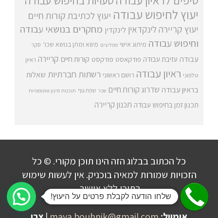
טיפים לראיון עבודה
טעויות בחיפוש עבודה
יעוץ לחיפוש עבודה
יעוץ לכתיבת קורות חיים
מחקרים בנושאי עבודה
יעוץ קריירה
לינקדאין
לינקדין
וחיפוש עבודה
מיתוג אישי
משא ומתן בנושא שכר
סקר
ממליצים
קריירה
עבודה
קורות חיים
עזיבת עבודה
פודקאסט
פודקסט
ראיון
ראיון עבודה
רשתות חברתיות
שאלות
רושם ראשוני
טלפוני
שדרוג קורות חיים
בראיון עבודה
שפת גוף
שכר
תוכנות סינון אוטומטיות
תכנון קריירה
תכנון זמן בחיפוש עבודה
כל הכתוב בבלוג הזה הינו תוכן מקורי. © כל
הזכויות שמורות למאיה בוכניק. אין לעשות שימוש
בתוכן ללא אישור.
שלחו הודעה לקבלת פרטים על היעוץ!
אימייל:
maya.bouhnik@gmail.com
|
צרו