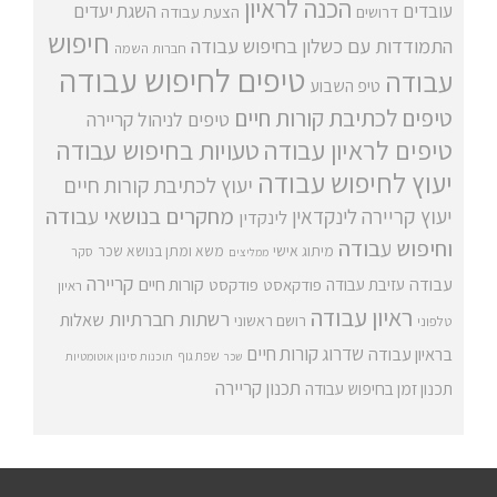
הכנה לראיון
עובדים
השגת יעדים
דרושים
הצעת עבודה
חיפוש
התמודדות עם כשלון בחיפוש עבודה
חברות השמה
טיפים לחיפוש עבודה
עבודה
טיפ השבוע
טיפים לכתיבת קורות חיים
טיפים לניהול קריירה
טיפים לראיון עבודה
טעויות בחיפוש עבודה
יעוץ לחיפוש עבודה
יעוץ לכתיבת קורות חיים
מחקרים בנושאי עבודה
יעוץ קריירה
לינקדאין
לינקדין
וחיפוש עבודה
מיתוג אישי
משא ומתן בנושא שכר
סקר
ממליצים
קריירה
עבודה
קורות חיים
עזיבת עבודה
פודקאסט
פודקסט
ראיון
ראיון עבודה
רשתות חברתיות
שאלות
רושם ראשוני
טלפוני
שדרוג קורות חיים
בראיון עבודה
שפת גוף
שכר
תוכנות סינון אוטומטיות
תכנון קריירה
תכנון זמן בחיפוש עבודה