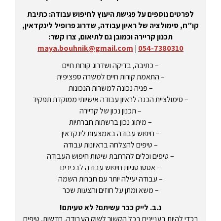
לפרטים נוספים על פגישת היעוץ לחיפוש עבודה: כתיבת
קו”ח, סימולציה של ראיון עבודה, שדרוג פרופיל לינקדאין,
תכנון קריירה וכמובן גם לתיאום, צרו קשר:
maya.bouhnik@gmail.com
|
054-7380310
– כתיבה, בדיקה ושדרוג קורות חיים
– התאמת קורות חיים למשרה ספציפית
– פניה נכונה למשרות הנכונות
– סימולציית הכנה לראיון עבודה אישיותי ממוקדת תפקיד
– תכנון נכון של קריירה
– מיתוג נכון ברשתות חברתיות
– חיפוש עבודה באמצעות לינקדאין
– טיפים להצלחה בראיונות עבודה
– טיפים וכלים להרחבת שיטות חיפוש העבודה
– אסטרטגיות חיפוש עבודה לבכירים
– עבודה יעילה יותר עם חברות השמה
– משא ומתן על חוזים והצעות שכר
נ.ב. לייק כבר עשיתם? לא טעיתם!
בכדי להיות בעניינים בכל הקשור לשוק העבודה, חדשות, טיפים