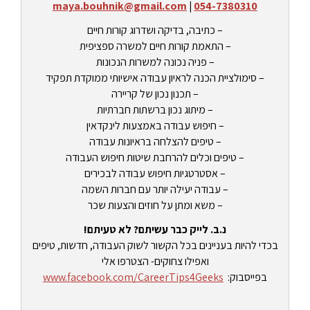
maya.bouhnik@gmail.com
|
054-7380310
– כתיבה, בדיקה ושדרוג קורות חיים
– התאמת קורות חיים למשרה ספציפית
– פניה נכונה למשרות הנכונות
– סימולציית הכנה לראיון עבודה אישיותי ממוקדת תפקיד
– תכנון נכון של קריירה
– מיתוג נכון ברשתות חברתיות
– חיפוש עבודה באמצעות לינקדאין
– טיפים להצלחה בראיונות עבודה
– טיפים וכלים להרחבת שיטות חיפוש העבודה
– אסטרטגיות חיפוש עבודה לבכירים
– עבודה יעילה יותר עם חברות השמה
– משא ומתן על חוזים והצעות שכר
נ.ב. לייק כבר עשיתם? לא טעיתם!
בכדי להיות בעניינים בכל הקשור לשוק העבודה, חדשות, טיפים
ואפילו צחוקים- הצטרפו אלי
בפייסבוק:
www.facebook.com/CareerTips4Geeks