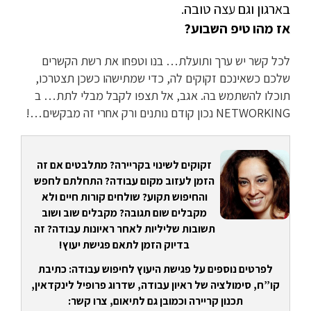
בארגון וגם עצה טובה.
אז מהו טיפ השבוע?
לכל קשר יש ערך ותועלת… בנו וטפחו את רשת הקשרים
שלכם כשאינכם זקוקים לה, כדי שמתישהו כשכן תצטרכו,
תוכלו להשתמש בה. אגב, אל תצפו לקבל מבלי לתת… ב
NETWORKING נכון קודם נותנים ורק אחרי זה מבקשים…!
זקוקים לשינוי בקריירה? מתלבטים אם זה
הזמן לעזוב מקום עבודה? התחלתם לחפש
והחיפוש תקוע? שולחים קורות חיים ולא
מקבלים שום תגובה? מקבלים שוב ושוב
תשובות שליליות לאחר ראיונות עבודה? זה
בדיוק הזמן לתאם פגישת יעוץ!
לפרטים נוספים על פגישת היעוץ לחיפוש עבודה: כתיבת
קו”ח, סימולציה של ראיון עבודה, שדרוג פרופיל לינקדאין,
תכנון קריירה וכמובן גם לתיאום, צרו קשר: