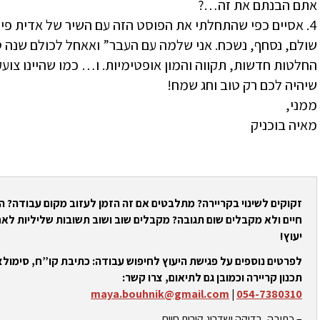
אתם הבנתם את זה…?
4. אסיים כפי שהתחלתי את הפוסט הזה עם השיר של אדית פיא
שולם, נסחף, נשכח. אני שלמה עם העבר” ואאחל לכולם שנה 
החלטות חדשות, תקווה והמון אופטימיות. ו… כמו שהיינו צועק
שיהיה לכם רק טוב וחג שמח!
ממני,
מאיה בוכניק
זקוקים לשינוי בקריירה? מתלבטים אם זה הזמן לעזוב מקום עבודה? 
חיים ולא מקבלים שום תגובה? מקבלים שוב ושוב תשובות שליליות לאח
יעוץ!
לפרטים נוספים על פגישת היעוץ לחיפוש עבודה: כתיבת קו”ח, סימולצי
תכנון קריירה וכמובן גם לתיאום, צרו קשר:
maya.bouhnik@gmail.com
|
054-7380310
– כתיבה, בדיקה ושדרוג קורות חיים