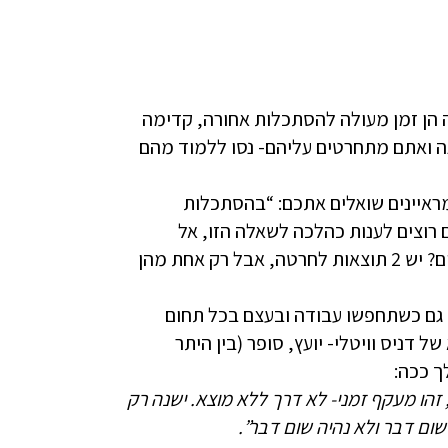
ה הן זמן מעולה להסתכלות אחורה, קדימה
ה ואתם מתחרטים עליהם- נסו ללמוד מהם
המראיינים שואלים אתכם: “בהסתכלות
רוצים לענות כהלכה לשאלה הזו, אל
תתחמקו והקפידו לציין את הלקח שלמדתם מאותו עניין (זוכרים? יש 2 תוצאות לחרטה, אבל רק אחת מהן
ך גם כשתחפשו עבודה ובעצם בכל תחום
 דניס וויטלי- יועץ, סופר (בין היתר
ך ככה:
 זהו מעקף זמני- לא דרך ללא מוצא. ישנה רק
שום דבר ולא נהיה שום דבר”.