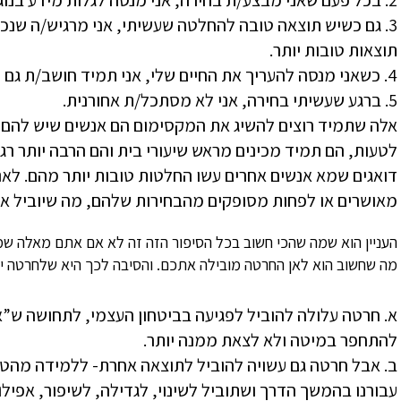
2. בכל פעם שאני מבצע/ת בחירה, אני מנסה לגלות מידע בנוגע למה שקרה לאופציות האחרות.
3. גם כשיש תוצאה טובה להחלטה שעשיתי, אני מרגיש/ה שנכ
תוצאות טובות יותר.
4. כשאני מנסה להעריך את החיים שלי, אני תמיד חושב/ת גם על ההזדמנויות שוויתרתי עליהן.
5. ברגע שעשיתי בחירה, אני לא מסתכל/ת אחורנית.
אלה שתמיד רוצים להשיג את המקסימום הם אנשים שיש להם ס
לטעות, הם תמיד מכינים מראש שיעורי בית והם הרבה יותר רג
דואגים שמא אנשים אחרים עשו החלטות טובות יותר מהם. לאנש
מאושרים או לפחות מסופקים מהבחירות שלהם, מה שיוביל או
העניין הוא שמה שהכי חשוב בכל הסיפור הזה זה לא אם אתם מאלה ש
מה שחשוב הוא לאן החרטה מובילה אתכם. והסיבה לכך היא שלחרטה יש 2 תוצאות אפשריו
א. חרטה עלולה להוביל לפגיעה בביטחון העצמי, לתחושה ש”אנ
להתחפר במיטה ולא לצאת ממנה יותר.
ב. אבל חרטה גם עשויה להוביל לתוצאה אחרת- ללמידה מהטע
עבורנו בהמשך הדרך ושתוביל לשינוי, לגדילה, לשיפור, אפילו