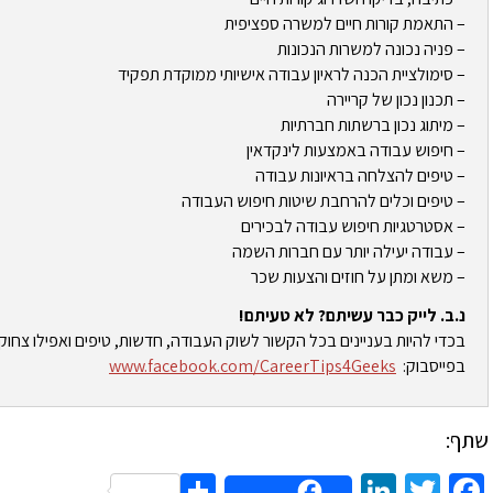
– התאמת קורות חיים למשרה ספציפית
– פניה נכונה למשרות הנכונות
– סימולציית הכנה לראיון עבודה אישיותי ממוקדת תפקיד
– תכנון נכון של קריירה
– מיתוג נכון ברשתות חברתיות
– חיפוש עבודה באמצעות לינקדאין
– טיפים להצלחה בראיונות עבודה
– טיפים וכלים להרחבת שיטות חיפוש העבודה
– אסטרטגיות חיפוש עבודה לבכירים
– עבודה יעילה יותר עם חברות השמה
– משא ומתן על חוזים והצעות שכר
נ.ב. לייק כבר עשיתם? לא טעיתם!
בכדי להיות בעניינים בכל הקשור לשוק העבודה, חדשות, טיפים ואפילו צחוק
בפייסבוק:
www.facebook.com/CareerTips4Geeks
שתף:
Share
LinkedIn
Twitter
Facebook