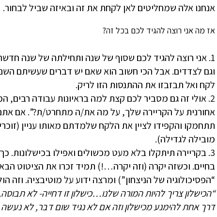
אנחנו אלה שמחליטים לאן לקחת את זה ובאיזה שביל לבחור.
אז מה אני רוצה להגיד לכם בכל זה?
1. אני רוצה להגיד לכם שסוף של שנה ותחילתה של שנה חדש
וגם לצדדים. אבל הכי חשוב הוא שאם יש דברים שעשיתם השנ
לקח ואל תבזבזו את ההתנסות הזו לריק.
2. אולי זה גם מסביר לכם קצת למה בראיונות עבודה רבים, 
אחורנית על הקריירה שלך, על מה את/ה מתחרט/ת?”. אם אתם 
מובילה לגדילה).
3. בקריירה תיתקלו בלא מעט מכשולים ואפילו בכישלונות. כ
בחיים. וכשזה יקרה (וזה יקרה…!) תמיד זכרו את הציטוט הבא של
“הפסיכולוגיה של הניצחון”) ומרצה ידוע על מוטיבציה. וזה הול
“הכישלון צריך להיות המורה שלנו…כישלון זו דחייה- לא תבוסה,
דרך אחת להימנע מכישלון וזה אם לא נגיד שום דבר, לא נעשה 