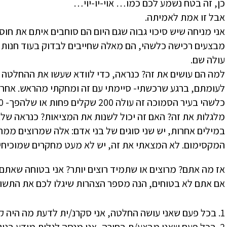
כן, זה בטח נשמע לכם כמו… אוי-יו-יוי…
אבל זו אמת לאמיתה.
אני מניחה שיש סיכוי גבוה שגם היום הם סוחבים איתם את חו
מבצעים רכישה כלשהי, הם מאלה שחייבים לבדוק בעוד חנות 
עולה שם.
למה הם עושים את זה? כנראה, כדי לוודא שעשו את ההחלטה הנ
לעומתם, ברגע שרכשתי- סיימתי עם זה ומחקתי מהראש. אחרי
מלגלות את זה? האם זה יכול לשנות את המציאות? כנראה שלא
במילים אחרות, יש שני סוגים של בני אדם: אלה שמרוצים ממ
המקסימום. לא המצאתי את זה, יש לא מעט מחקרים שמוכיחים
אז מה אתם? מרוצים או שתמיד רוצים יותר? אני בטוחה שאתם 
אם אתם לא בטוחים, הנה מספר הצהרות שיגלו לכם את התשוב
1. בכל פעם שאני עושה החלטה, אני סקרנ/ית לדעת מה היה קורה אילו הייתי בוחר/ת אחרת.