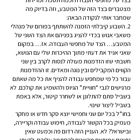
בצד של מחפשי העבודה וכמה תסכול ומרירות
מצטברים בצד הזה של המטבע, וזה בדיוק מה
שמחבר אותי לנקודה הבאה:
2. השבוע קיבלתי הזמנה להשתתף בפורום של מנהלי
משאבי אנוש בכדי להציג בפניהם את הצד השני של
המטבע… הצד של מחפשי העבודה. אז… במקום
שאני אגיד את דעתי מתוך ההיכרות שלי עם הנושא,
חשבתי שזו הזדמנות מעולה לנסות לקרב בין שני
הקווים המקבילים ובין נוגה ומאדים. זו ההזדמנות
עבור כל מי שמחפש עבודה להציף את כל מה שאתם
מרגישים לגבי “חוויית” הגיוס ולהשמיע את קולכם. לא
בשביל סתם להתלונן או לשחרר קיטור, אלא באמת
בשביל ליצור שינוי.
בחו”ל בכל יום שני וחמישי יוצא סקר חדש או מחקר
מעמיק בכל הקשור לעבודה, חיפוש עבודה וקריירה,
ובישראל? לא. העניין הזה רדום פה וכמעט שאין