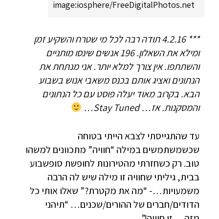
image:iosphere/FreeDigitalPhotos.net
*** 4.2.16 תודה רבה לכל מי שטרח והשקיע זמן
ומילא את השאלון. 196 אנשים שינסו מותניים
והשתתפו. אין צורך למלא יותר. אני מנתחת את
הנתונים ואציג אותם בכנס משאבי אנוש בשבוע
הבא. בקרוב מאוד יעלה פוסט עם כל הנתונים
והמסקנות. אז… Stay Tuned…
עד שהתגייסתי לצבא הייתי בטוחה
שכשמשתמשים במילה “חוויה” מתכוונים למשהו
טוב. רק כשחזרתי מהטירונות לחופשת סופשבוע
בבית, גיליתי שחוויה זו מילה שיש לה הרבה
משמעויות…- “מה את מקטרת?” שאלו אותי כל
הדודים/חברים של ההורים/שכנים… “תיהני
מזה… זו חוויה!”.