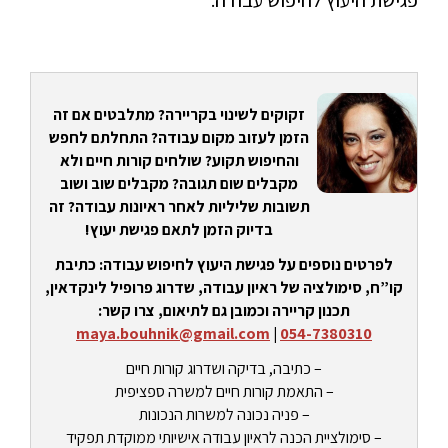
פגישת היעוץ לחיפוש עבודה.
זקוקים לשינוי בקריירה? מתלבטים אם זה
הזמן לעזוב מקום עבודה? התחלתם לחפש
והחיפוש תקוע? שולחים קורות חיים ולא
מקבלים שום תגובה? מקבלים שוב ושוב
תשובות שליליות לאחר ראיונות עבודה? זה
בדיוק הזמן לתאם פגישת יעוץ!
לפרטים נוספים על פגישת היעוץ לחיפוש עבודה: כתיבת
קו”ח, סימולציה של ראיון עבודה, שדרוג פרופיל לינקדאין,
תכנון קריירה וכמובן גם לתיאום, צרו קשר:
maya.bouhnik@gmail.com
|
054-7380310
– כתיבה, בדיקה ושדרוג קורות חיים
– התאמת קורות חיים למשרה ספציפית
– פניה נכונה למשרות הנכונות
– סימולציית הכנה לראיון עבודה אישיותי ממוקדת תפקיד