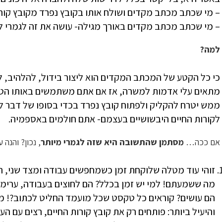
– מי שכתב מכתב מקדים ושולח אותו בקובץ נפרד מקובץ קורות
– מי שכתב מכתב מקדים באורך מגילה- עושה את זה לגמרי לא
למה?
כי כל הקטע של המכתב המקדים הוא ליצור בידול, להלהיב,
מתאים עלי אדמות למשרה, אז אם אתם משתמשים באותו הטק
ממש יטרח להקליק ולפתוח קובץ נפרד בכדי בסופו של דבר לק
לקורות החיים היבשושיים בעצמם- אתם חולמים באספמיה.
אם ככה…
מסתמן שהתשובה היא שזה לגמרי מיותר
, נכון? והנה
זוהי עוד מטלה שלוקחת זמן כשמחפשים עבודה ומצד שני, רוב
מה ששמעתם! למי יש זמן בכלל? הם לחוצים בעבודה, ערימות
הם עושים? קוראים כל טקסט שכל מועמד החליט לכתוב?! מ
והיעיל ביותר: פותחים רק את קובץ קורות החיים, רצים עם הע