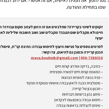
נסו להפוך את הפניה לאישית, אם זה אפשרי. אם ידוע לכם השם
שמו בתחילת ההודעה.
זקוקים לשינוי בקריירה? מתלבטים אם זה הזמן לעזוב מקום עבודה? 
חיים ולא מקבלים שום תגובה? מקבלים שוב ושוב תשובות שליליות לאח
יעוץ!
לפרטים נוספים על פגישת היעוץ לחיפוש עבודה: כתיבת קו”ח, סימולצי
תכנון קריירה וכמובן גם לתיאום, צרו קשר:
maya.bouhnik@gmail.com
|
054-7380310
– כתיבה, בדיקה ושדרוג קורות חיים
– התאמת קורות חיים למשרה ספציפית
– פניה נכונה למשרות הנכונות
– סימולציית הכנה לראיון עבודה אישיותי ממוקדת תפקיד
– תכנון נכון של קריירה
– מיתוג נכון ברשתות חברתיות
– חיפוש עבודה באמצעות לינקדאין
– טיפים להצלחה בראיונות עבודה