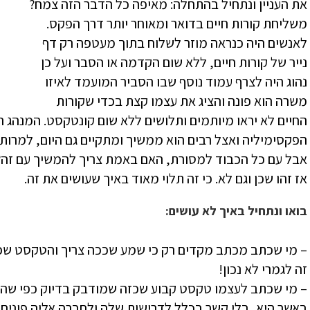
את העניין ונתחיל בהתחלה: מאיפה כל הדבר הזה צמח?
משליחת קורות חיים בדואר ומאוחר יותר דרך הפקס.
לאנשים היה כנראה מוזר לשלוח בתוך מעטפה רק דף
נייר של קורות חיים, ללא שום הקדמה או הסבר ועל כן
נהוג היה לצרף עמוד נוסף שבו הסביר המועמד לאיזו
משרה הוא פונה והציג את עצמו קצת בכדי שקורות
החיים לא יראו מיותמים ותלושים ללא שום קונטקסט. המנהג 
הפקסימיליה ואצל רבים הוא ממשיך ומתקיים גם היום, למרות 
אבל עם כל הכבוד למסורת, האם באמת צריך להמשיך עם זה?
אז זהו שכן וגם לא. כי זה תלוי מאוד באיך שעושים את זה.
בואו ונתחיל באיך לא עושים:
– מי שכתב מכתב מקדים רק כי שמע שככה צריך והטקסט שכת
זה לגמרי לא נכון!
– מי שכתב לעצמו טקסט קבוע שכזה שמודבק בדיוק כפי שהו
באשר היא, בלי קשר בכלל לדרישות שלה ולחברה אליה פונים- 