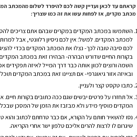
קראתם עד לכאן ועדיין קשה לכם להיפרד לשלום מהמכתב המ
מכתב מקדים, אז לפחות עשו את זה כמו שצריך:
השתמשו במכתב המקדים במקרים שבהם אתם צריכים להסבי
למכתב המקדים. למשל: אין לכם ניסיון רלוונטי, אבל למרו
לכם סיבה טובה לכך- נצלו את המכתב המקדים בכדי להציג א
בקורות החיים שדורש הבהרה- הבהירו זאת במכתב המקדים.
השמה ורוצים לכוון אותה כבר דרך המייל לאיזה תפקידים אפ
ובאיזה אזור גיאוגרפי- אם תציינו זאת במכתב המקדים תוכלו לחסוך 
כתבו טקסט קצר ולעניין.
אל תחזרו על פרטים יבשים שגם ככה כתובים בקורות חיים.
המקדים מוסיף מידע ולא מבזבז את הזמן של המסכן שבכל ז
נסו להשאיר חותם על הקורא, אם כבר טרחתם לכתוב והוא טו
שיגרום לו לרצות להרים אליכם טלפון ישר אחרי הקריאה.