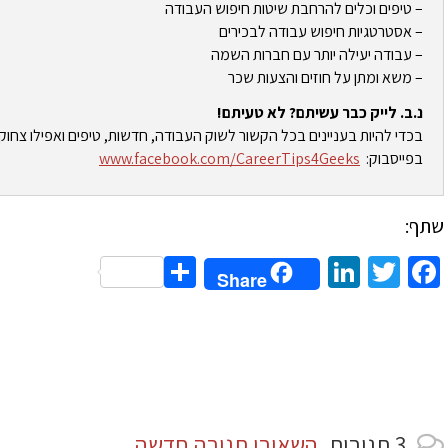
– טיפים וכלים להרחבת שיטות חיפוש העבודה
– אסטרטגיות חיפוש עבודה לבכירים
– עבודה יעילה יותר עם חברות השמה
– משא ומתן על חוזים והצעות שכר
נ.ב. לייק כבר עשיתם? לא טעיתם!
בכדי להיות בעניינים בכל הקשור לשוק העבודה, חדשות, טיפים ואפילו צחוק
בפייסבוק:
www.facebook.com/CareerTips4Geeks
שתף:
Share
LinkedIn
Twitter
Facebook
Share
3
תגובות
.
השאירו תגובה חדשה