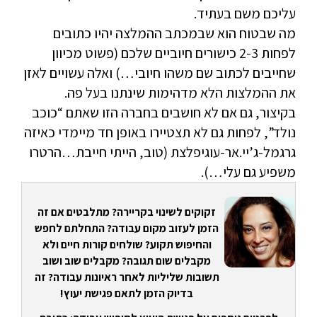
עליכם משם בעתיד.
מה שבטוח הוא שבמכתב ההמלצה יהיו כתובים
לפחות 2-3 כישורים חיוביים שלכם (פשוט מכיוון
שחייבים לכתוב שם משהו חיובי…) ואלה עשויים לאזן
את ההמלצות הלא מדהימות שינתנו בעל פה.
בקיצור, גם אם לא חושבים בחברה הזו שאתם “כוכב
נולד”, לפחות גם לא תצטיירו באופן חד מיימדי כאיזה
גרגמל-ג’יי.אר-עוגיפלצת (טוב, הייתי חייבת…הרטרו
משפיע גם עלי…).
זקוקים לשינוי בקריירה? מתלבטים אם זה
הזמן לעזוב מקום עבודה? התחלתם לחפש
והחיפוש תקוע? שולחים קורות חיים ולא
מקבלים שום תגובה? מקבלים שוב ושוב
תשובות שליליות לאחר ראיונות עבודה? זה
בדיוק הזמן לתאם פגישת יעוץ!