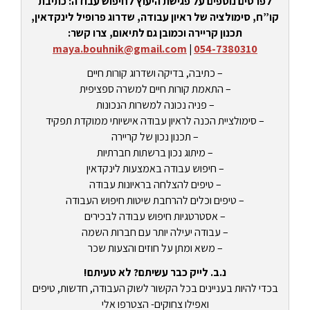
לפרטים נוספים על פגישת היעוץ לחיפוש עבודה: כתיבת
קו”ח, סימולציה של ראיון עבודה, שדרוג פרופיל לינקדאין,
תכנון קריירה וכמובן גם לתיאום, צרו קשר:
maya.bouhnik@gmail.com
|
054-7380310
– כתיבה, בדיקה ושדרוג קורות חיים
– התאמת קורות חיים למשרה ספציפית
– פניה נכונה למשרות הנכונות
– סימולציית הכנה לראיון עבודה אישיותי ממוקדת תפקיד
– תכנון נכון של קריירה
– מיתוג נכון ברשתות חברתיות
– חיפוש עבודה באמצעות לינקדאין
– טיפים להצלחה בראיונות עבודה
– טיפים וכלים להרחבת שיטות חיפוש העבודה
– אסטרטגיות חיפוש עבודה לבכירים
– עבודה יעילה יותר עם חברות השמה
– משא ומתן על חוזים והצעות שכר
נ.ב. לייק כבר עשיתם? לא טעיתם!
בכדי להיות בעניינים בכל הקשור לשוק העבודה, חדשות, טיפים
ואפילו צחוקים- הצטרפו אלי