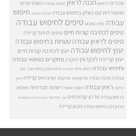
הכנה לראיון
עובדים
השגת יעדים
דרושים
הצעת עבודה
חיפוש
התמודדות עם כשלון בחיפוש עבודה
חברות השמה
טיפים לחיפוש עבודה
עבודה
טיפ השבוע
טיפים לכתיבת קורות חיים
טיפים לניהול קריירה
טיפים לראיון עבודה
טעויות בחיפוש עבודה
יעוץ לחיפוש עבודה
יעוץ לכתיבת קורות חיים
מחקרים בנושאי עבודה
יעוץ קריירה
לינקדאין
לינקדין
וחיפוש עבודה
מיתוג אישי
משא ומתן בנושא שכר
סקר
ממליצים
קריירה
עבודה
קורות חיים
עזיבת עבודה
פודקאסט
פודקסט
ראיון
ראיון עבודה
רשתות חברתיות
שאלות
רושם ראשוני
טלפוני
שדרוג קורות חיים
בראיון עבודה
שפת גוף
שכר
תוכנות סינון אוטומטיות
תכנון קריירה
תכנון זמן בחיפוש עבודה