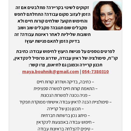
זקוקים לשינוי בקריירה? מתלבטים אם זה
הזמן לעזוב מקום עבודה? התחלתם לחפש
והחיפוש תקוע? שולחים קורות חיים ולא
מקבלים שום תגובה? מקבלים שוב ושוב
תשובות שליליות לאחר ראיונות עבודה? זה
בדיוק הזמן לתאם פגישת יעוץ!
לפרטים נוספים על פגישת היעוץ לחיפוש עבודה: כתיבת
קו”ח, סימולציה של ראיון עבודה, שדרוג פרופיל לינקדאין,
תכנון קריירה וכמובן גם לתיאום, צרו קשר:
maya.bouhnik@gmail.com
|
054-7380310
– כתיבה, בדיקה ושדרוג קורות חיים
– התאמת קורות חיים למשרה ספציפית
– פניה נכונה למשרות הנכונות
– סימולציית הכנה לראיון עבודה אישיותי ממוקדת תפקיד
– תכנון נכון של קריירה
– מיתוג נכון ברשתות חברתיות
– חיפוש עבודה באמצעות לינקדאין
– טיפים להצלחה בראיונות עבודה