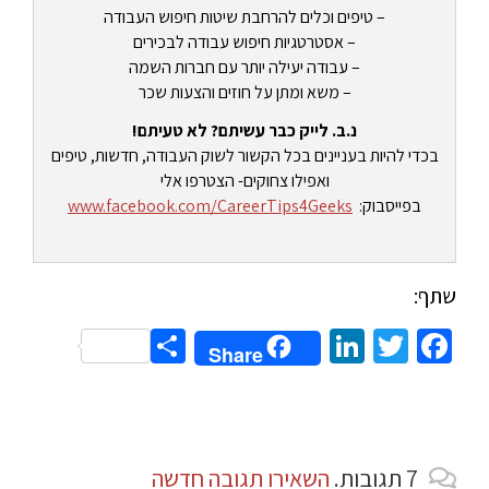
– טיפים וכלים להרחבת שיטות חיפוש העבודה
– אסטרטגיות חיפוש עבודה לבכירים
– עבודה יעילה יותר עם חברות השמה
– משא ומתן על חוזים והצעות שכר
נ.ב. לייק כבר עשיתם? לא טעיתם!
בכדי להיות בעניינים בכל הקשור לשוק העבודה, חדשות, טיפים
ואפילו צחוקים- הצטרפו אלי
בפייסבוק:
www.facebook.com/CareerTips4Geeks
שתף:
Share
LinkedIn
Twitter
Facebook
Share
7
תגובות
.
השאירו תגובה חדשה