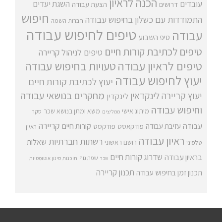
הכנה לראיון
עובדים
השגת יעדים
דרושים
הצעת עבודה
חיפוש
התמודדות עם כשלון בחיפוש עבודה
חברות השמה
טיפים לחיפוש עבודה
עבודה
טיפ השבוע
טיפים לכתיבת קורות חיים
טיפים לניהול קריירה
טיפים לראיון עבודה
טעויות בחיפוש עבודה
יעוץ לחיפוש עבודה
יעוץ לכתיבת קורות חיים
מחקרים בנושאי עבודה
יעוץ קריירה
לינקדאין
לינקדין
וחיפוש עבודה
מיתוג אישי
משא ומתן בנושא שכר
סקר
ממליצים
קריירה
עבודה
קורות חיים
עזיבת עבודה
פודקאסט
פודקסט
ראיון
ראיון עבודה
רשתות חברתיות
שאלות
רושם ראשוני
טלפוני
שדרוג קורות חיים
בראיון עבודה
שפת גוף
שכר
תוכנות סינון אוטומטיות
תכנון קריירה
תכנון זמן בחיפוש עבודה