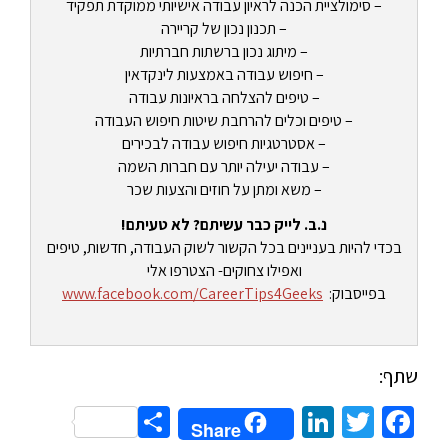
– סימולציית הכנה לראיון עבודה אישיותי ממוקדת תפקיד
– תכנון נכון של קריירה
– מיתוג נכון ברשתות חברתיות
– חיפוש עבודה באמצעות לינקדאין
– טיפים להצלחה בראיונות עבודה
– טיפים וכלים להרחבת שיטות חיפוש העבודה
– אסטרטגיות חיפוש עבודה לבכירים
– עבודה יעילה יותר עם חברות השמה
– משא ומתן על חוזים והצעות שכר
נ.ב. לייק כבר עשיתם? לא טעיתם!
בכדי להיות בעניינים בכל הקשור לשוק העבודה, חדשות, טיפים
ואפילו צחוקים- הצטרפו אלי
בפייסבוק:
www.facebook.com/CareerTips4Geeks
שתף:
Share
LinkedIn
Twitter
Facebook
Share