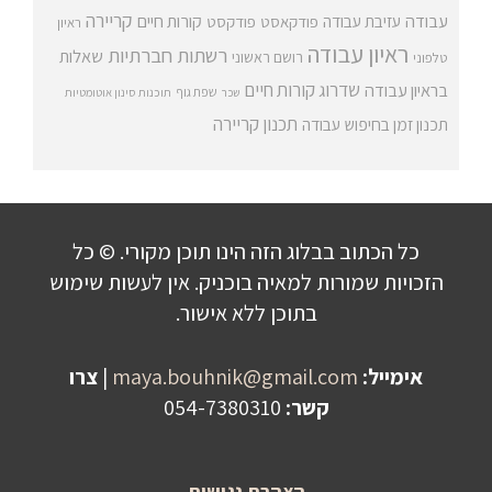
קריירה
עבודה
קורות חיים
עזיבת עבודה
פודקאסט
פודקסט
ראיון
ראיון עבודה
רשתות חברתיות
שאלות
רושם ראשוני
טלפוני
שדרוג קורות חיים
בראיון עבודה
שפת גוף
שכר
תוכנות סינון אוטומטיות
תכנון קריירה
תכנון זמן בחיפוש עבודה
כל הכתוב בבלוג הזה הינו תוכן מקורי. © כל
הזכויות שמורות למאיה בוכניק. אין לעשות שימוש
בתוכן ללא אישור.
אימייל:
maya.bouhnik@gmail.com
|
צרו
קשר:
054-7380310
הצהרת נגישות