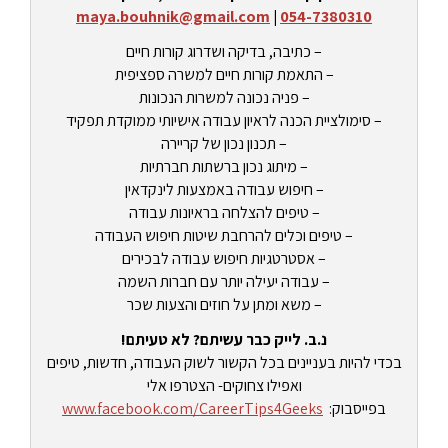
maya.bouhnik@gmail.com
|
054-7380310
– כתיבה, בדיקה ושדרוג קורות חיים
– התאמת קורות חיים למשרה ספציפית
– פניה נכונה למשרות הנכונות
– סימולציית הכנה לראיון עבודה אישיותי ממוקדת תפקיד
– תכנון נכון של קריירה
– מיתוג נכון ברשתות חברתיות
– חיפוש עבודה באמצעות לינקדאין
– טיפים להצלחה בראיונות עבודה
– טיפים וכלים להרחבת שיטות חיפוש העבודה
– אסטרטגיות חיפוש עבודה לבכירים
– עבודה יעילה יותר עם חברות השמה
– משא ומתן על חוזים והצעות שכר
נ.ב. לייק כבר עשיתם? לא טעיתם!
בכדי להיות בעניינים בכל הקשור לשוק העבודה, חדשות, טיפים
ואפילו צחוקים- הצטרפו אלי
בפייסבוק:
www.facebook.com/CareerTips4Geeks