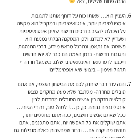
הרבה פחות שלילית, לא?
העניין הוא… שאותו כוח על דוחף אותנו לתגובות
אימפולסיביות יותר, אינטואיטיביות ובמקביל הוא מקשה
על היכולת להגיב בדרכים חדשות שאינן אינטואיטיביות
ושעדיין לא למדנו. ולכן המסקנה הבלתי נמנעת היא
פשוטה: אם נתאמן ונתרגל מראש מידע, דרכי התנהגות
ותגובות חדשות- בזמן האמת הם כבר לא יהיו חדשים
וייכנסו לרפרטואר האינטואיטיבי שלנו. משמע? חרדה +
תרגול ואימון = ביצועי שיא אופטימליים!
והנה עוד דבר שיחזק לכם את הביטחון העצמי, אם אתם
סובלים מחרדה- מסתבר שלא מעט מחקרים מצאו
קורלציה חזקה בין אנשים הסובלים מחרדות לבין
אינטליגנציה גבוהה. כן, כן…! למה? טוב, זה די הגיוני…
ככל שאתם אנשים חושבים, ככה אתם מחטטים יותר,
אתם שוקלים את כל האפשרויות, אתם מתכננים, אתם
תוהים מה יקרה אם… וברור שמחשבות כאלה מובילות גם
לחששות ולפחדים.