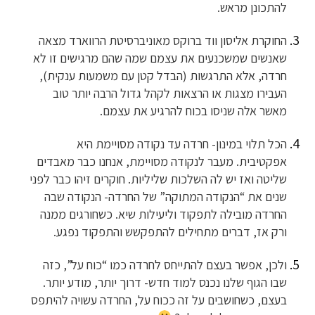
להתכונן מראש.
החוקרת אליסון ווד ברוקס מאוניברסיטת הרווארד מצאה
שאנשים שמשכנעים את עצמם שמה שהם מרגישים זו לא
חרדה, אלא התרגשות (הבדל קטן עם משמעות ענקית),
העבירו מצגות או הרצאות לקהל גדול הרבה יותר טוב
מאשר אלה שניסו בכוח להרגיע את עצמם.
הכל תלוי במינון- חרדה עד נקודה מסויימת היא
אפקטיבית. מעבר לנקודה מסויימת, אנחנו כבר מאבדים
שליטה ואז יש לה השלכות שליליות. חוקרים זיהו כבר לפני
שנים את “הנקודה המתוקה” של החרדה- הנקודה שבה
החרדה מובילה לתפקוד וליעילות שיא. כשחורגים ממנה
ורק אז, דברים מתחילים להתפקשש והתפקוד נפגע.
ולכן, אפשר בעצם להתייחס לחרדה כמו “כוח על”, כזה
שבו הגוף שלנו נכנס למוד חדש- דרוך יותר, מודע יותר.
בעצם, כשחושבים על זה ככוח על, החרדה עשויה להיתפס