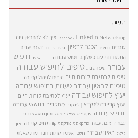
פוסט אורח
תגיות
LinkedIn
איך לא להתראין
גיוס
Networking
Facebook
הכנה לראיון
עובדים
השגת יעדים
דרושים
הצעת עבודה
חיפוש
התמודדות עם כשלון בחיפוש עבודה
חברות השמה
טיפים לחיפוש עבודה
עבודה
טיפ השבוע
טיפים לכתיבת קורות חיים
טיפים לניהול קריירה
טיפים לראיון עבודה
טעויות בחיפוש עבודה
יעוץ לחיפוש עבודה
יעוץ לכתיבת קורות חיים
מחקרים בנושאי עבודה
יעוץ קריירה
לינקדאין
לינקדין
וחיפוש עבודה
מיתוג אישי
משא ומתן בנושא שכר
סקר
ממליצים
קריירה
עבודה
קורות חיים
עזיבת עבודה
פודקאסט
פודקסט
ראיון
ראיון עבודה
רשתות חברתיות
שאלות
רושם ראשוני
טלפוני