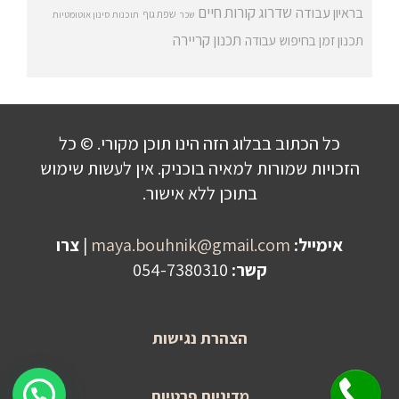
שדרוג קורות חיים
בראיון עבודה
שפת גוף
שכר
תוכנות סינון אוטומטיות
תכנון קריירה
תכנון זמן בחיפוש עבודה
כל הכתוב בבלוג הזה הינו תוכן מקורי. © כל
הזכויות שמורות למאיה בוכניק. אין לעשות שימוש
בתוכן ללא אישור.
אימייל:
maya.bouhnik@gmail.com
|
צרו
קשר:
054-7380310
הצהרת נגישות
שלחו הודעה לקבלת פרטים על היעוץ!
מדיניות פרטיות