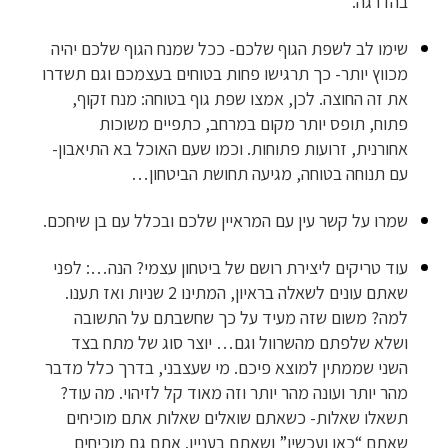
בהדרגה.
שימו לב לשפת הגוף שלכם- ככל שמנח הגוף שלכם יהיה
מכווץ יותר- כך תרגישו פחות בטוחים בעצמכם וגם תשדרו
את זה החוצה. לכן, אמצו שפת גוף בטוחה: מנח זקוף,
פתוח, תופס יותר מקום במרחב, כתפיים משוכות
אחורנית, זרועות פתוחות. וכמו שעם האוכל בא התיאבון-
עם תנוחה בטוחה, מגיעה תחושת הביטחון…
שמרו על קשר עין עם המראיין שלכם ובכלל עם בן שיחכם.
עוד טריקים ליצירת רושם של ביטחון עצמי? הנה…: לפני
שאתם עונים לשאלה בראיון, המתינו 2 שניות ואז תענו.
למה? משום שזה מעיד על כך שחשבתם על התשובה
ושלא שלפתם מהשרוול וגם… יוצר סוג של מתח בצד
השני שממתין למוצא פיכם. מי שעצבני, בדרך כלל מדבר
מהר יותר ועונה מהר יותר וזה מאוד קל לזיהוי. מה עוד?
תשאלו שאלות- כשאתם שואלים שאלות אתם מוכיחים
שאתם “כאן ועכשיו” ושאתם בעניין. אתם גם מוכיחים