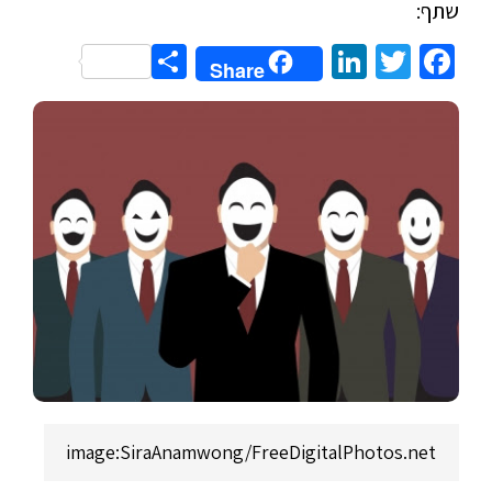
שתף:
Share
LinkedIn
Twitter
Facebook
Share
image:SiraAnamwong/FreeDigitalPhotos.net