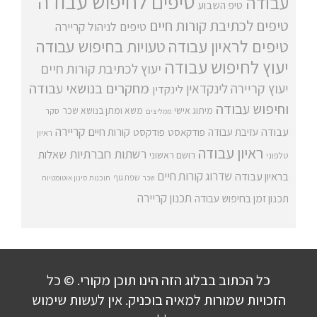
טיפים לחיפוש עבודה
עבודה
טיפ השבוע
טיפים לכתיבת קורות חיים
טיפים לניהול קריירה
טיפים לראיון עבודה
טעויות בחיפוש עבודה
יעוץ לחיפוש עבודה
יעוץ לכתיבת קורות חיים
מחקרים בנושאי עבודה
יעוץ קריירה
לינקדאין
לינקדין
וחיפוש עבודה
מיתוג אישי
משא ומתן בנושא שכר
סקר
ממליצים
קריירה
עבודה
קורות חיים
עזיבת עבודה
פודקאסט
פודקסט
ראיון
ראיון עבודה
רשתות חברתיות
שאלות
רושם ראשוני
טלפוני
שדרוג קורות חיים
בראיון עבודה
שפת גוף
שכר
תוכנות סינון אוטומטיות
תכנון קריירה
תכנון זמן בחיפוש עבודה
כל הכתוב בבלוג הזה הינו תוכן מקורי. © כל
הזכויות שמורות למאיה בוכניק. אין לעשות שימוש