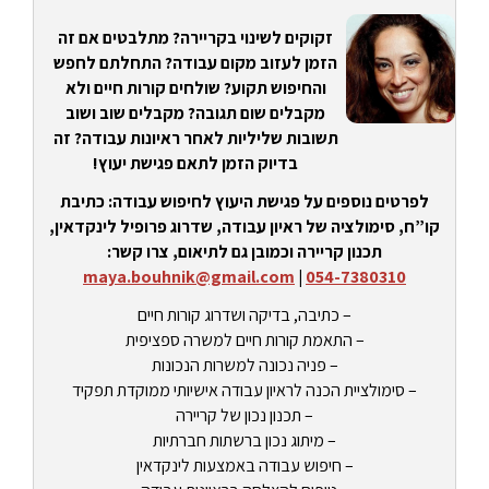
זקוקים לשינוי בקריירה? מתלבטים אם זה
הזמן לעזוב מקום עבודה? התחלתם לחפש
והחיפוש תקוע? שולחים קורות חיים ולא
מקבלים שום תגובה? מקבלים שוב ושוב
תשובות שליליות לאחר ראיונות עבודה? זה
בדיוק הזמן לתאם פגישת יעוץ!
לפרטים נוספים על פגישת היעוץ לחיפוש עבודה: כתיבת
קו”ח, סימולציה של ראיון עבודה, שדרוג פרופיל לינקדאין,
תכנון קריירה וכמובן גם לתיאום, צרו קשר:
maya.bouhnik@gmail.com
|
054-7380310
– כתיבה, בדיקה ושדרוג קורות חיים
– התאמת קורות חיים למשרה ספציפית
– פניה נכונה למשרות הנכונות
– סימולציית הכנה לראיון עבודה אישיותי ממוקדת תפקיד
– תכנון נכון של קריירה
– מיתוג נכון ברשתות חברתיות
– חיפוש עבודה באמצעות לינקדאין