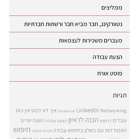
ממליצים
נטוורקינג, חבר מביא חבר ורשתות חברתיות
מעברים משכירות לעצמאות
הצעת עבודה
פוסט אורח
תגיות
LinkedIn
איך לא להתראין
גיוס
Networking
Facebook
הכנה לראיון
עובדים
השגת יעדים
דרושים
הצעת עבודה
חיפוש
התמודדות עם כשלון בחיפוש עבודה
חברות השמה