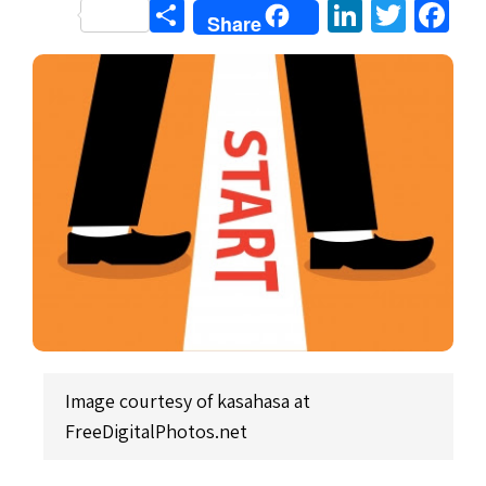
Share
LinkedIn
Twitter
Facebook
Share
Image courtesy of kasahasa at
FreeDigitalPhotos.net