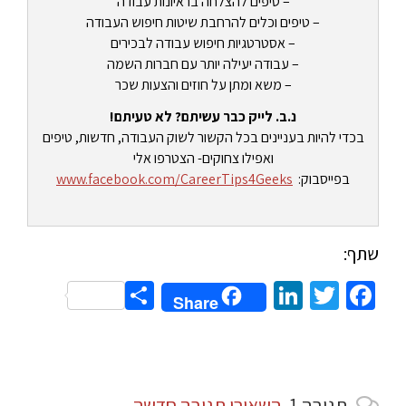
– טיפים להצלחה בראיונות עבודה
– טיפים וכלים להרחבת שיטות חיפוש העבודה
– אסטרטגיות חיפוש עבודה לבכירים
– עבודה יעילה יותר עם חברות השמה
– משא ומתן על חוזים והצעות שכר
נ.ב. לייק כבר עשיתם? לא טעיתם!
בכדי להיות בעניינים בכל הקשור לשוק העבודה, חדשות, טיפים
ואפילו צחוקים- הצטרפו אלי
בפייסבוק:
www.facebook.com/CareerTips4Geeks
שתף:
Share
LinkedIn
Twitter
Facebook
Share
תגובה
1.
השאירו תגובה חדשה