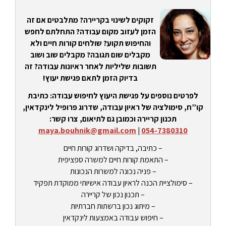
זקוקים לשינוי בקריירה? מתלבטים אם זה
הזמן לעזוב מקום עבודה? התחלתם לחפש
והחיפוש תקוע? שולחים קורות חיים ולא
מקבלים שום תגובה? מקבלים שוב ושוב
תשובות שליליות לאחר ראיונות עבודה? זה
בדיוק הזמן לתאם פגישת יעוץ!
לפרטים נוספים על פגישת היעוץ לחיפוש עבודה: כתיבת
קו”ח, סימולציה של ראיון עבודה, שדרוג פרופיל לינקדאין,
תכנון קריירה וכמובן גם לתיאום, צרו קשר:
maya.bouhnik@gmail.com
|
054-7380310
– כתיבה, בדיקה ושדרוג קורות חיים
– התאמת קורות חיים למשרה ספציפית
– פניה נכונה למשרות הנכונות
– סימולציית הכנה לראיון עבודה אישיותי ממוקדת תפקיד
– תכנון נכון של קריירה
– מיתוג נכון ברשתות חברתיות
– חיפוש עבודה באמצעות לינקדאין