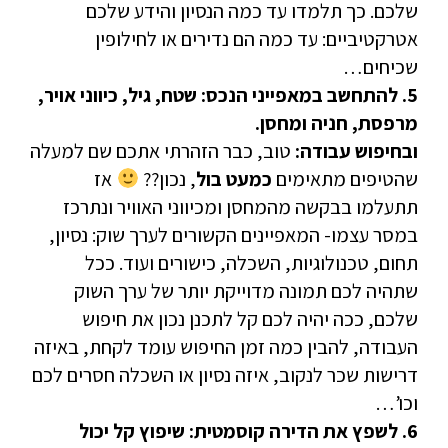
שלכם. כך תלמדו עד כמה הנסיון והידע שלכם
אטרקטיביים: עד כמה הם נדירים או לחילופין
שכיחים…
5. להתחשב במאפייני הנכס: שטח, גיל, כיווני אויר,
מרפסת, חניה ומחסן.
ובחיפוש עבודה:
טוב, כבר הזהרתי אתכם שם למעלה
שהטיפים מתאימים
כמעט בול
, נכון??
אז
תתעלמו בבקשה מהמחסן ומכיווני האוויר ונתרכז
במסר עצמו- המאפיינים הקשורים לערך שוק: נסיון,
תחום, טכנולוגיות, השכלה, כישורים ועוד. ככל
שתהיה לכם תמונה מדוייקת יותר של ערך השוק
שלכם, ככה יהיה לכם קל לתכנן נכון את חיפוש
העבודה, להבין כמה זמן החיפוש עומד לקחת, באיזה
דרישות שכר לנקוב, איזה נסיון או השכלה חסרים לכם
וכו’…
6. לשפץ את הדירה קוסמטית: שיפוץ קל יכול