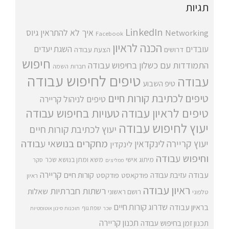
תגיות
LinkedIn
איך לא להתראין
גיוס
Networking
Facebook
הכנה לראיון
עובדים
השגת יעדים
דרושים
הצעת עבודה
חיפוש
התמודדות עם כשלון בחיפוש עבודה
חברות השמה
טיפים לחיפוש עבודה
עבודה
טיפ השבוע
טיפים לכתיבת קורות חיים
טיפים לניהול קריירה
טיפים לראיון עבודה
טעויות בחיפוש עבודה
יעוץ לחיפוש עבודה
יעוץ לכתיבת קורות חיים
מחקרים בנושאי עבודה
יעוץ קריירה
לינקדאין
לינקדין
וחיפוש עבודה
מיתוג אישי
משא ומתן בנושא שכר
סקר
ממליצים
קריירה
עבודה
קורות חיים
עזיבת עבודה
פודקאסט
פודקסט
ראיון
ראיון עבודה
רשתות חברתיות
שאלות
רושם ראשוני
טלפוני
שדרוג קורות חיים
בראיון עבודה
שפת גוף
שכר
תוכנות סינון אוטומטיות
תכנון קריירה
תכנון זמן בחיפוש עבודה