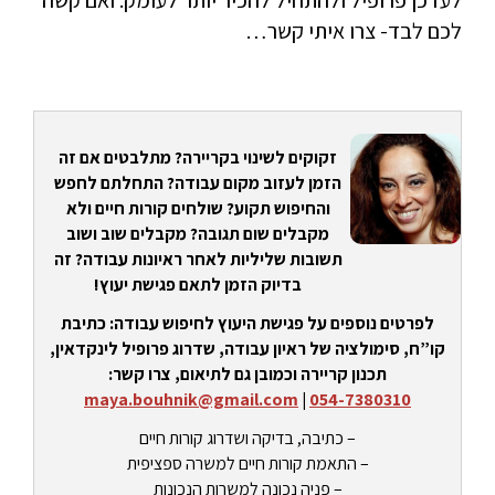
לעדכן פרופיל ולהתחיל להכיר יותר לעומק. ואם קשה
לכם לבד- צרו איתי קשר…
זקוקים לשינוי בקריירה? מתלבטים אם זה
הזמן לעזוב מקום עבודה? התחלתם לחפש
והחיפוש תקוע? שולחים קורות חיים ולא
מקבלים שום תגובה? מקבלים שוב ושוב
תשובות שליליות לאחר ראיונות עבודה? זה
בדיוק הזמן לתאם פגישת יעוץ!
לפרטים נוספים על פגישת היעוץ לחיפוש עבודה: כתיבת
קו”ח, סימולציה של ראיון עבודה, שדרוג פרופיל לינקדאין,
תכנון קריירה וכמובן גם לתיאום, צרו קשר:
maya.bouhnik@gmail.com
|
054-7380310
– כתיבה, בדיקה ושדרוג קורות חיים
– התאמת קורות חיים למשרה ספציפית
– פניה נכונה למשרות הנכונות