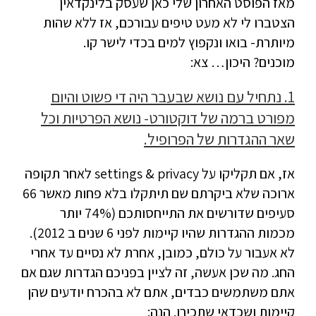
מאז הפוסט האחרון שלי כאן שעסק בלינקדאין
הצטברו לי לא מעט טיפים עבורכם, אז ללא שהות
מיותרת- בואו ונקפוץ למים בכדי לישר קו.
מוכנים? היכון… צא:
1. נתחיל עם נושא שבעבר היה די פשוט והיום
מפורט ברמה של דוקטורט- נושא הפרטיות וכל
שאר ההגדרות של הפרופיל.
אז, אם תקליקו על settings & privacy לאחר תקופה
ארוכה שלא ביקרתם שם תיתקלו בלא פחות מאשר 66
סעיפים שדורשים את התייחסותכם (74% יותר
מכמות ההגדרות שהיו קיימות לפני 6 שנים ב 2012).
לא אעבור על כולם, כמובן, אחרת לא נסיים עד אחרי
החג. מה שכן אעשה, זה לציין בפניכם הגדרות שגם אם
אתם משתמשים כבדים, אתם לא בהכרח יודעים שהן
קיימות ושכדאי שתכירו. הנה: