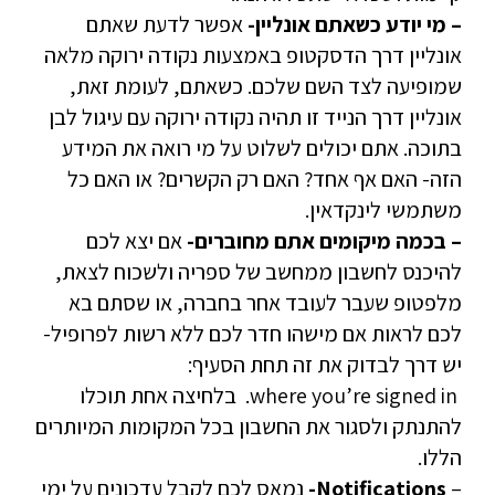
– מי יודע כשאתם אונליין-
אפשר לדעת שאתם
אונליין דרך הדסקטופ באמצעות נקודה ירוקה מלאה
שמופיעה לצד השם שלכם. כשאתם, לעומת זאת,
אונליין דרך הנייד זו תהיה נקודה ירוקה עם עיגול לבן
בתוכה. אתם יכולים לשלוט על מי רואה את המידע
הזה- האם אף אחד? האם רק הקשרים? או האם כל
משתמשי לינקדאין.
– בכמה מיקומים אתם מחוברים-
אם יצא לכם
להיכנס לחשבון ממחשב של ספריה ולשכוח לצאת,
מלפטופ שעבר לעובד אחר בחברה, או שסתם בא
לכם לראות אם מישהו חדר לכם ללא רשות לפרופיל-
יש דרך לבדוק את זה תחת הסעיף:
where you’re signed in. בלחיצה אחת תוכלו
להתנתק ולסגור את החשבון בכל המקומות המיותרים
הללו.
–
Notifications-
נמאס לכם לקבל עדכונים על ימי