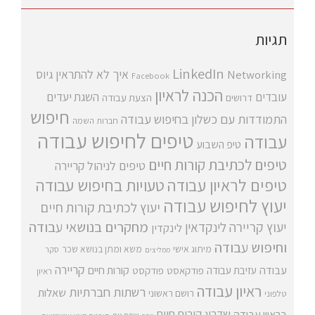
תגיות
LinkedIn
איך לא להתראין
גיוס
Networking
Facebook
הכנה לראיון
עובדים
השגת יעדים
דרושים
הצעת עבודה
חיפוש
התמודדות עם כשלון בחיפוש עבודה
חברות השמה
טיפים לחיפוש עבודה
עבודה
טיפ השבוע
טיפים לכתיבת קורות חיים
טיפים לניהול קריירה
טיפים לראיון עבודה
טעויות בחיפוש עבודה
יעוץ לחיפוש עבודה
יעוץ לכתיבת קורות חיים
מחקרים בנושאי עבודה
יעוץ קריירה
לינקדאין
לינקדין
וחיפוש עבודה
מיתוג אישי
משא ומתן בנושא שכר
סקר
ממליצים
קריירה
עבודה
קורות חיים
עזיבת עבודה
פודקאסט
פודקסט
ראיון
ראיון עבודה
רשתות חברתיות
שאלות
רושם ראשוני
טלפוני
שדרוג קורות חיים
בראיון עבודה