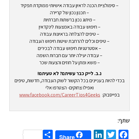
– סימולציית הכנה לראיון עבודה אישיותי ממוקדת תפקיד
– תכנון נכון של קריירה
– מיתוג נכון ברשתות חברתיות
– חיפוש עבודה באמצעות לינקדאין
– טיפים להצלחה בראיונות עבודה
– טיפים וכלים להרחבת שיטות חיפוש העבודה
– אסטרטגיות חיפוש עבודה לבכירים
– עבודה יעילה יותר עם חברות השמה
– משא ומתן על חוזים והצעות שכר
נ.ב. לייק כבר עשיתם? לא טעיתם!
בכדי להיות בעניינים בכל הקשור לשוק העבודה, חדשות, טיפים
ואפילו צחוקים- הצטרפו אלי
בפייסבוק:
www.facebook.com/CareerTips4Geeks
שתף:
Share
LinkedIn
Twitter
Facebook
Share