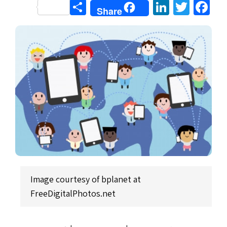
Share
LinkedIn
Twitter
Facebook
Share
Image courtesy of bplanet at
FreeDigitalPhotos.net