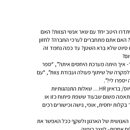
דרו היטב יחד עם שאר אנשי הצוות? האם
? האם אתם מתחברים לערכי החברה? לחזון
ו סיוט שלא ברא השטן? עד כמה נחמד זה
- איך היתה מערכת היחסים איתו?”, “ספר
מקרה של שיתוף פעולה ועבודת צוות”, “עם
ספרו לי?”.
כאן בעצם מדובר ברבות מהשאלות שנשאלות על ידי מנהל הגיוס/ בראיון HR… שאלות התנהגותיות
התאמה משום שבעוד ששפת פיתוח כזו או
לות יחסית, אופי, גישה וכישורים רכים
האנושית של הארגון ולשקף ככל האפשר את
ם אחרות- לייצר כימיה.