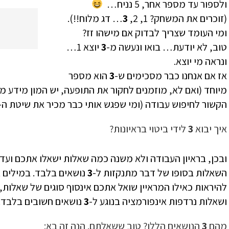
ולספור עד מספר אחר, 5 נניח…
(זוכרים את המשחק? 1, 2,
3
… דג מלוח!!).
ומי העומד שצריך לבדוק אם מישהו זז?
טוב, לא יודעת… בואו ונעשה מ-
3
יוצא 1…
ונראה מי יוצא.
אז אם אנחנו כבר מסכימים ש-
3
הוא מספר
מיוחד (ואם לא, מוזמנים לחקור את התופעה, יש המון מידע מ
הקשור לחיפוש עבודה (ומי שפגש אותי כבר מכיר את שיטת ה-
איך יבוא
3
לידי ביטוי בראיונות?
ובכן, בראיון העבודה ולא משנה כמה שאלות ישאלו אתכם ועד 
השאלות בסופו של דבר מתנקזות ל-
3
נושאים בלבד. במילים א
להיראות כאילו המראיין שואל אתכם אינסוף סוגים של שאלות,
ושאלות נרדפות אינפורמציה בנוגע ל-
3
נושאים חשובים בלבד.
מהם
3
הנושאים הללו? טוב ששאלתם. הנה זה בא: