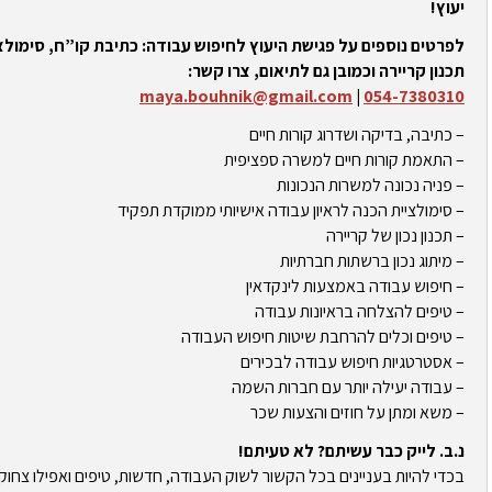
יעוץ!
לפרטים נוספים על פגישת היעוץ לחיפוש עבודה: כתיבת קו”ח, סימולצי
תכנון קריירה וכמובן גם לתיאום, צרו קשר:
maya.bouhnik@gmail.com
|
054-7380310
– כתיבה, בדיקה ושדרוג קורות חיים
– התאמת קורות חיים למשרה ספציפית
– פניה נכונה למשרות הנכונות
– סימולציית הכנה לראיון עבודה אישיותי ממוקדת תפקיד
– תכנון נכון של קריירה
– מיתוג נכון ברשתות חברתיות
– חיפוש עבודה באמצעות לינקדאין
– טיפים להצלחה בראיונות עבודה
– טיפים וכלים להרחבת שיטות חיפוש העבודה
– אסטרטגיות חיפוש עבודה לבכירים
– עבודה יעילה יותר עם חברות השמה
– משא ומתן על חוזים והצעות שכר
נ.ב. לייק כבר עשיתם? לא טעיתם!
בכדי להיות בעניינים בכל הקשור לשוק העבודה, חדשות, טיפים ואפילו צחוק