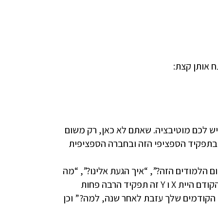
ח אותן קצת:
יש לכם מוטיבציה. שאתם לא כאן, רק משום
 בתפקיד הספציפי הזה ובחברה הספציפית
 הלמודים הזה?”, “איך הגעת אלינו?”, “מה
אתה יודע עלינו?”, “למה אתה מעוניין בתפקיד?”, “בתפקידך הקודם היית X ו Y זה תפקיד הרבה פחות
ת שני התפקידים הקודמים שלך עזבת לאחר שנה, למה?” וכן