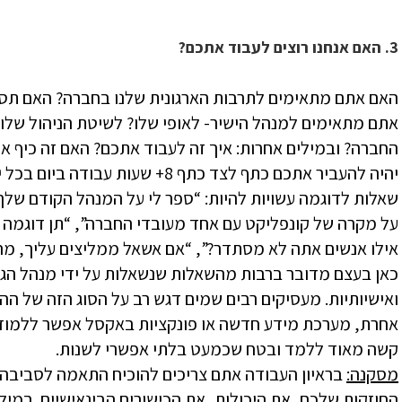
3. האם אנחנו רוצים לעבוד אתכם?
האם אתם מתאימים לתרבות הארגונית שלנו בחברה? האם תסת
אתם מתאימים למנהל הישיר- לאופי שלו? לשיטת הניהול שלו
החברה? ובמילים אחרות: איך זה לעבוד אתכם? האם זה כיף א
יהיה להעביר אתכם כתף לצד כתף 8+ שעות עבודה ביום בכל יום?
שאלות לדוגמה עשויות להיות: “ספר לי על המנהל הקודם שלך
על מקרה של קונפליקט עם אחד מעובדי החברה”, “תן דוגמה ל
אילו אנשים אתה לא מסתדר?”, “אם אשאל ממליצים עליך, מה י
ואישיותיות. מעסיקים רבים שמים דגש רב על הסוג הזה של ה
אחרת, מערכת מידע חדשה או פונקציות באקסל אפשר ללמוד בק
קשה מאוד ללמד ובטח שכמעט בלתי אפשרי לשנות.
מסקנה:
בראיון העבודה אתם צריכים להוכיח התאמה לסביבה 
החוזקות שלכם, את היכולות, את הכישורים הבינאישיים. במילי