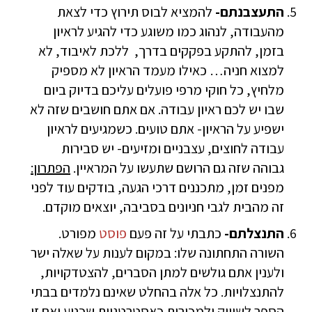
התעצבנתם-
להמציא לבוס תירוץ כדי לצאת
מהעבודה, לנהוג כמו משוגע כדי להגיע לראיון
בזמן, להתקע בפקקים בדרך, ללכת לאיבוד, לא
למצוא חניה… כאילו מעמד הראיון לא מספיק
מלחיץ, כל חוקי מרפי פועלים עליכם בדיוק ביום
שבו יש לכם ראיון עבודה. אם אתם חושבים שזה לא
ישפיע על הראיון- אתם טועים. כשמגיעים לראיון
עבודה לחוצים, עצבניים ומזיעים- יש סבירות
גבוהה שזה גם הרושם שתעשו על המראיין.
הפתרון:
מפנים זמן, מתכננים דרכי הגעה, בודקים עוד לפני
זה מהבית לגבי חניונים בסביבה, יוצאים מוקדם.
התנצלתם-
כתבתי על זה פעם
פוסט
מפורט.
השורה התחתונה שלו: במקום לענות על שאלה ישר
ולענין אתם גולשים למתן הסברים, להצטדקויות,
להתנצלויות. כל אלה בהחלט שאינם נלמדים בבתי
הספר לשיווק ולמכירות כאסטרטגיות שכנוע ואם זו