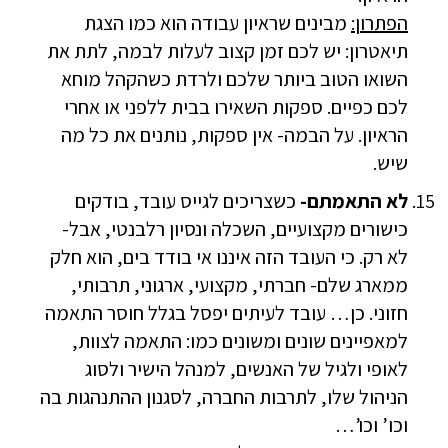
הפתרון:
מבינים שראיון עבודה הוא כמו הצגת
תיאטרון: יש לכם זמן קצוב לעלות לבמה, לתת את
השואו הטוב ביותר שלכם ולרדת כשהקהל מוחא
לכם כפיים. ספקות השאירו בבית ללפני או אחרי
הראיון. על הבמה- אין ספקות, נותנים את כל מה
שיש.
לא התאמתם-
כשצריכים לגייס עובד, בודקים
כישורים מקצועיים, השכלה ונסיון רלבנטי, אבל-
לא רק. כי העובד הזה איננו אי בודד בים, הוא חלק
ממארג שלם- חברתי, מקצועי, ארגוני, תרבותי,
חזוני. כן… עובד לעיתים יפסל בגלל חוסר התאמה
למאפיינים שונים ומשונים כמו: התאמה לצוות,
לאופי ולגיל של האנשים, למנהל הישיר ולסוג
הניהול שלו, לתרבות החברה, לסגנון ההתנהגות בה
וכו’ וכו’…