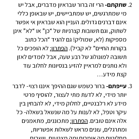
שתקתם-
הרי זה ברור שבראיון מדברים, אבל יש
מי שמתרגשים, יש שמתביישים, יש שבאופן כללי
אינם דברנים גדולים. העניין הוא שבראיון אי אפשר
לשתוק, וגם תשובות קצרניות של “כן” או “לא” אינן
מספיקות (לא, שמוליק! גם להגיד “הכל כתוב
בקורות החיים” לא קביל).
הפתרון:
לא הופכים כל
תשובה למונולוג של רבע שעה, אבל לומדים לאזן
ולא נותנים למראיין להזיע בנסיונות לחלוב עוד
קצת מידע…
עייפתם-
ברור כשמש שגם ההיפך איננו רצוי- לדבר
יותר מידי, לא לדעת מתי לעצור, להוסיף פרטי
מידע לא רלבנטיים, לחלוק מידי, לא להבחין בין
עיקר וטפל, לא לענות על מה שנשאל בשאלה- כל
אלה אינם טובים.
הפתרון:
מתכוננים, מתאמנים
ומתרגלים, עונים מראש לשאלות אפשריות,
מחליטים מה אומרים ומה מצניעים, יושבים