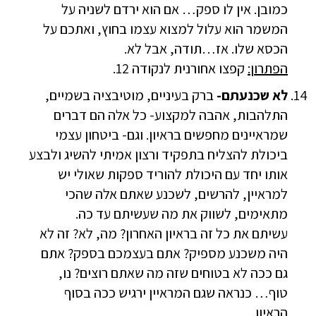
כמובן. אין לו ספק… אם הוא ירדם לשניה על
המשמר הוא עלול למצוא עצמו בחוץ, ואתכם על
הכסא שלו. אז…תודה, אבל לא.
הפתרון:
קפצו אחורנית לנקודה 12.
לא שכנעתם-
ברק בעיניים, מוטיבציה בשמיים,
התלהבות, אהבה למקצוע- כל אלה הם דברים
שמראיינים מחפשים בראיון. וגם- ביטחון עצמי
ביכולת להצליח בתפקיד ורצון אמיתי להשיג ולבצע
אותו יחד עם היכולת להוריד ספקות שאולי יש
למראיין, להרשים, לשכנע שאתם אלה שהכי
מתאימים, לשווק את מה שעשיתם עד כה.
עשיתם את כל זה בראיון האחרון? מה, לא? זה לא
היה משכנע מספיק? אתם בעצמכם בספק? אתם
גם ככה לא בטוחים שזה מה שאתם רוצים? נו,
טוף… כנראה שגם המראיין ירגיש ככה בסוף
הראיון.