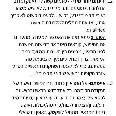
ידעתם יותר מידי-
לפעמים קשה להתאפק ומרוב
התלהבות מפגינים יותר מידי ידע. לא שיש משהו
רע ביותר מידי ידע, רק ש…לפעמים פשוט לא צריך
אותו, ואז אתם נופלים למלכודת ה over
qualified.
הפתרון:
מתאימים את האמצעי למטרה, מתעדים
את החיפוש, קוראים היטב את דרישות המשרה
לפני הראיון, מבינים בין השורות מה ועד כמה
המעסיק צריך ומחליטים איך להציג את מה
שעשיתם, כדי לא לצאת השחקנים הראשיים בסרט
שובר הקופות “האיש שידע יותר מידי”…
איימתם-
על המראיין כמובן. זה המשכו הישיר של
הנקודה הקודמת. כל אחד דואג בראש ובראשונה
לכסא של עצמו וזה ידוע. תגיעו לראיון עם יותר מידי
ידע/נסיון/הצלחות/כוח/כריזמה/יכולות ואופסי
דייזי! המראיין מתחיל לשקשק. באופן וירטואלי