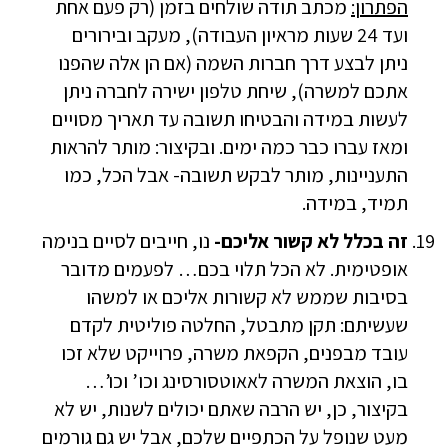
הפתרון:
מכתב תודה שולחים בזמן (רק פעם אחת
ועד 24 שעות מראיון העבודה), מעקב ובירורים
ניתן לבצע דרך חברות השמה (אם הן אלה שהפנו
אתכם למשרה), שיחת טלפון ישירה לחברה ניתן
לעשות במידה והבטיחו תשובה עד תאריך מסויים
ומאז עברו כבר כמה ימים. ובקיצור: מותר להראות
התעניינות, מותר לבקש תשובה- אבל הכל, כמו
תמיד, במידה.
זה בכלל לא קשור אליכם-
נו, חייבים לסיים בנימה
אופטימית. לא הכל תלוי בכם… לפעמים מדובר
בסיבות שממש לא קשורות אליכם או למשהו
שעשיתם: תקן מתבטל, החלטה פוליטית לקדם
עובד מבפנים, הקפאת משרה, פרוייקט שלא זכו
בו, הוצאת המשרה לאאוטסורסינג וכו’ וכו’…
בקיצור, כן, יש הרבה שאתם יכולים לשנות, יש לא
מעט שנופל על הכתפיים שלכם, אבל יש גם גורמים