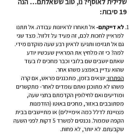
שלילית לאוסף? נו, טוב ששאלתם… הנה
19 סיבות:
לא דייקתם-
אל תאחרו לראיונות עבודה. אל תתנו
למראיין לחכות לכם, זה מעיד על זלזול. מצד שני
גם אל תגזימו ותגיעו לראיון רבע שעה מוקדם מידי.
למה? כי זה מלחיץ את המראיין שעכשיו יודע
שאתם יושבים שם בלובי וכבר מחכים לו בעוד
שהוא עדיין באמצע משהו אחר.
הפתרון:
יוצאים בזמן, מתכננים מראש, אם קרה
משהו לא מתוכנן ואתם עומדים לאחר- מתקשרים
ומודיעים ואם לחילופין הקדמתם בחצי שעה,
מסתובבים באזור, מחכים באוטו (הזדמנות
מצויינת לדלל כמה אימיילים) או מתיישבים בבית
הקפה שממול. נכנסים למשרד 5 דקות לפני השעה
שקבעתם. לא יותר, לא פחות.