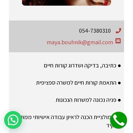
054-7380310
maya.bouhnik@gmail.com
● כתיבה, בדיקה ושדרוג קורות חיים
● התאמת קורות חיים למשרה ספציפית
● פניה נכונה למשרות הנכונות
● סימולציית הכנה לראיון עבודה אישיותי ממוקדת
שלחו הודעה לקבלת פרטים על היעוץ!
תפקיד