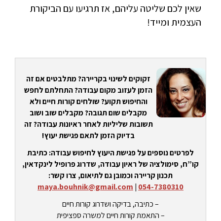
שאין לכם שליטה עליהם, אז תרגיעו עם הביקורת
העצמית ומייד!
זקוקים לשינוי בקריירה? מתלבטים אם זה
הזמן לעזוב מקום עבודה? התחלתם לחפש
והחיפוש תקוע? שולחים קורות חיים ולא
מקבלים שום תגובה? מקבלים שוב ושוב
תשובות שליליות לאחר ראיונות עבודה? זה
בדיוק הזמן לתאם פגישת יעוץ!
לפרטים נוספים על פגישת היעוץ לחיפוש עבודה: כתיבת
קו”ח, סימולציה של ראיון עבודה, שדרוג פרופיל לינקדאין,
תכנון קריירה וכמובן גם לתיאום, צרו קשר:
maya.bouhnik@gmail.com
|
054-7380310
– כתיבה, בדיקה ושדרוג קורות חיים
– התאמת קורות חיים למשרה ספציפית