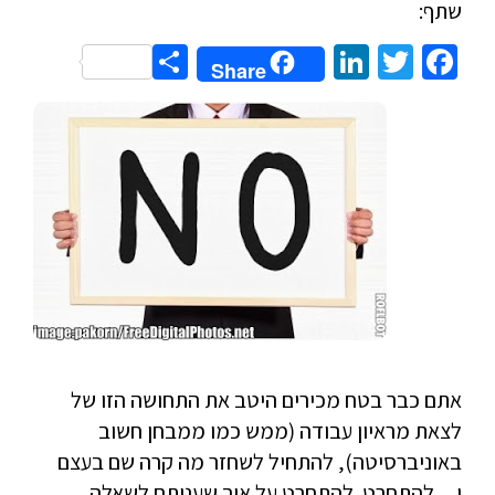
שתף:
Share
LinkedIn
Twitter
Facebook
Share
אתם כבר בטח מכירים היטב את התחושה הזו של
לצאת מראיון עבודה (ממש כמו ממבחן חשוב
באוניברסיטה), להתחיל לשחזר מה קרה שם בעצם
ו…להתחרט. להתחרט על איך שעניתם לשאלה