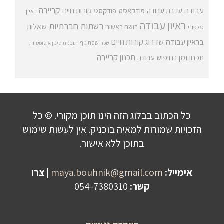
קריירה
עבודה
קורות חיים
עזיבת עבודה
פודקאסט
פודקסט
ראיון
ראיון עבודה
רשתות חברתיות
שאלות
רושם ראשוני
טלפוני
שדרוג קורות חיים
בראיון עבודה
שפת גוף
שכר
תוכנות סינון אוטומטיות
תכנון קריירה
תכנון זמן בחיפוש עבודה
כל הכתוב בבלוג הזה הינו תוכן מקורי. © כל
הזכויות שמורות למאיה בוכניק. אין לעשות שימוש
בתוכן ללא אישור.
אימייל:
maya.bouhnik@gmail.com
|
צרו
קשר:
054-7380310