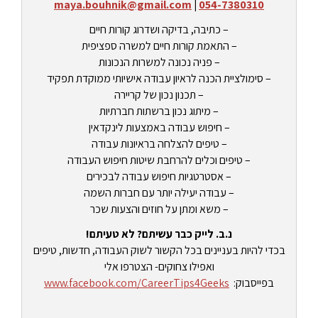
maya.bouhnik@gmail.com
|
054-7380310
– כתיבה, בדיקה ושדרוג קורות חיים
– התאמת קורות חיים למשרה ספציפית
– פניה נכונה למשרות הנכונות
– סימולציית הכנה לראיון עבודה אישיותי ממוקדת תפקיד
– תכנון נכון של קריירה
– מיתוג נכון ברשתות חברתיות
– חיפוש עבודה באמצעות לינקדאין
– טיפים להצלחה בראיונות עבודה
– טיפים וכלים להרחבת שיטות חיפוש העבודה
– אסטרטגיות חיפוש עבודה לבכירים
– עבודה יעילה יותר עם חברות השמה
– משא ומתן על חוזים והצעות שכר
נ.ב. לייק כבר עשיתם? לא טעיתם!
בכדי להיות בעניינים בכל הקשור לשוק העבודה, חדשות, טיפים
ואפילו צחוקים- הצטרפו אלי
בפייסבוק:
www.facebook.com/CareerTips4Geeks